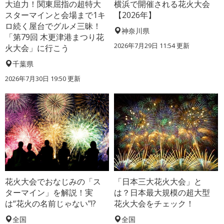
大迫力！関東屈指の超特大
横浜で開催される花火大会
スターマインと会場まで1キ
【2026年】
ロ続く屋台でグルメ三昧！
神奈川県
「第79回 木更津港まつり花
2026年7月29日 11:54 更新
火大会」に行こう
千葉県
2026年7月30日 19:50 更新
花火大会でおなじみの「ス
「日本三大花火大会」と
ターマイン」を解説！実
は？日本最大規模の超大型
は“花火の名前じゃない”!?
花火大会をチェック！
全国
全国