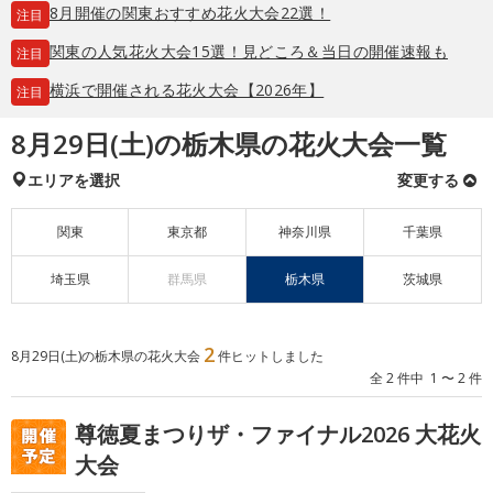
8月開催の関東おすすめ花火大会22選！
注目
関東の人気花火大会15選！見どころ＆当日の開催速報も
注目
横浜で開催される花火大会【2026年】
注目
8月29日(土)の栃木県の花火大会一覧
エリアを選択
変更する
関東
東京都
神奈川県
千葉県
埼玉県
群馬県
栃木県
茨城県
2
8月29日(土)の栃木県の花火大会
件ヒットしました
全 2 件中 1 〜 2 件
尊徳夏まつりザ・ファイナル2026 大花火
大会