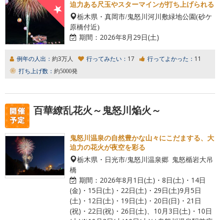
迫力ある尺玉やスターマインが打ち上げられる
栃木県・真岡市/鬼怒川河川敷緑地公園(砂ケ
原橋付近)
期間：
2026年8月29日(土)
例年の人出：
約3万人
行ってみたい：
17
行ってよかった：
11
打ち上げ数：
約5000発
百華繚乱花火～鬼怒川焔火～
鬼怒川温泉の自然豊かな山々にこだまする、大
迫力の花火が夜空を彩る
栃木県・日光市/鬼怒川温泉郷 鬼怒楯岩大吊
橋
期間：
2026年8月1日(土)・8日(土)・14日
(金)・15日(土)・22日(土)・29日(土)9月5日
(土)・12日(土)・19日(土)・20日(日)・21日
(祝)・22日(祝)・26日(土)、10月3日(土)・10日