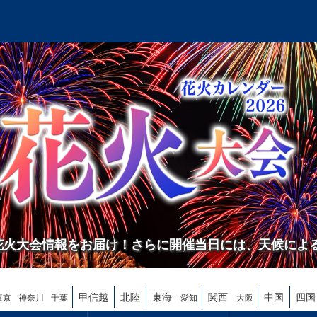
の花火大会情報をお届け！さらに開催当日には、天候によ
甲信越
北陸
東海
関西
中国
四国
東京
神奈川
千葉
愛知
大阪