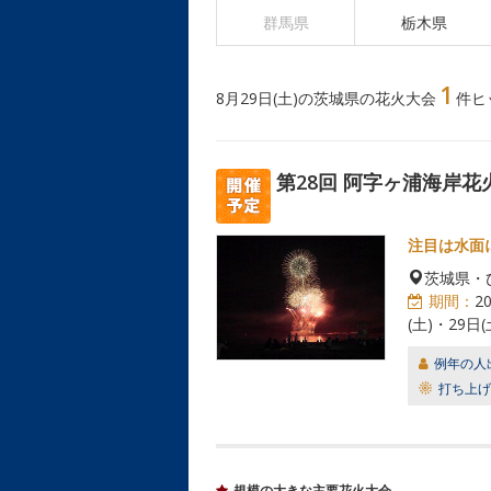
群馬県
栃木県
1
8月29日(土)の茨城県の花火大会
件ヒ
第28回 阿字ヶ浦海岸花
注目は水面
茨城県・
期間：
2
(土)・29日(
例年の人
打ち上げ
規模の大きな主要花火大会