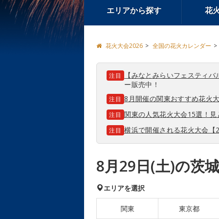
エリアから探す
花
花火大会2026
全国の花火カレンダー
【みなとみらいフェスティバ
注目
ー販売中！
8月開催の関東おすすめ花火大
注目
関東の人気花火大会15選！
注目
横浜で開催される花火大会【2
注目
8月29日(土)の
エリアを選択
関東
東京都