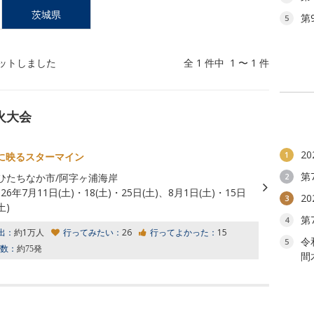
茨城県
第
5
ットしました
全 1 件中 1 〜 1 件
火大会
2
1
に映るスターマイン
第
2
ひたちなか市/阿字ヶ浦海岸
026年7月11日(土)・18(土)・25日(土)、8月1日(土)・15日
2
3
土)
第
4
出：
約1万人
行ってみたい：
26
行ってよかった：
15
令
5
数：
約75発
間