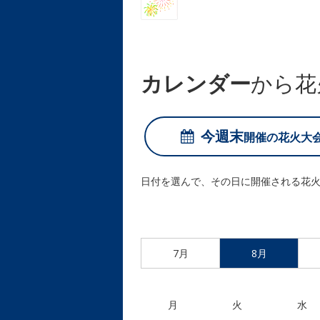
カレンダー
から花
今週末
開催の
花火大
日付を選んで、その日に開催される花
7月
8月
月
火
水