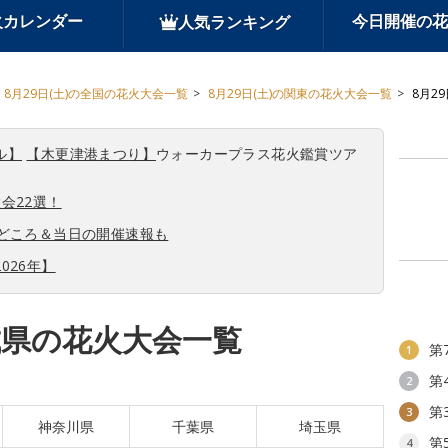
火カレンダー
今日開催の花
人気ランキング
8月29日(土)の全国の花火大会一覧
8月29日(土)の関東の花火大会一覧
8月2
ル】
【木更津港まつり】
ウォーカープラス花火鑑賞ツア
会22選！
見どころ＆当日の開催速報も
026年】
茨城県の花火大会一覧
第
1
第
2
第
3
神奈川県
千葉県
埼玉県
第
4