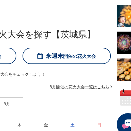
火大会を探す【茨城県】
来週末
会
開催の
花火大会
火大会をチェックしよう！
8月開催の花火大会一覧はこちら
9月
木
金
土
日