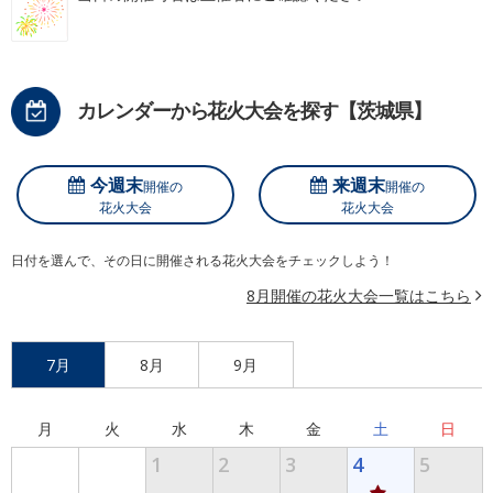
カレンダーから花火大会を探す【茨城県】
今週末
来週末
開催の
開催の
花火大会
花火大会
日付を選んで、その日に開催される花火大会をチェックしよう！
8月開催の花火大会一覧はこちら
7月
8月
9月
月
火
水
木
金
土
日
1
2
3
4
5