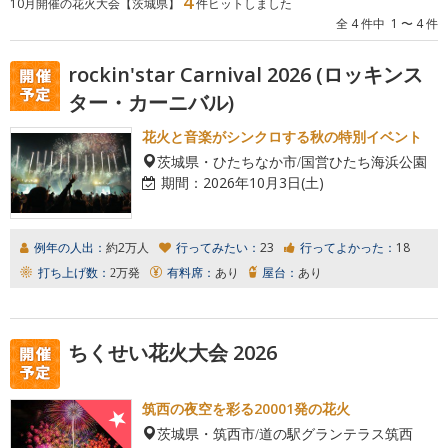
4
10月開催の花火大会【茨城県】
件ヒットしました
全 4 件中 1 〜 4 件
rockin'star Carnival 2026 (ロッキンス
ター・カーニバル)
花火と音楽がシンクロする秋の特別イベント
茨城県・ひたちなか市/国営ひたち海浜公園
期間：
2026年10月3日(土)
例年の人出：
約2万人
行ってみたい：
23
行ってよかった：
18
打ち上げ数：
2万発
有料席：
あり
屋台：
あり
ちくせい花火大会 2026
筑西の夜空を彩る20001発の花火
茨城県・筑西市/道の駅グランテラス筑西