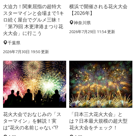
大迫力！関東屈指の超特大
横浜で開催される花火大会
スターマインと会場まで1キ
【2026年】
ロ続く屋台でグルメ三昧！
神奈川県
「第79回 木更津港まつり花
2026年7月29日 11:54 更新
火大会」に行こう
千葉県
2026年7月30日 19:50 更新
花火大会でおなじみの「ス
「日本三大花火大会」と
ターマイン」を解説！実
は？日本最大規模の超大型
は“花火の名前じゃない”!?
花火大会をチェック！