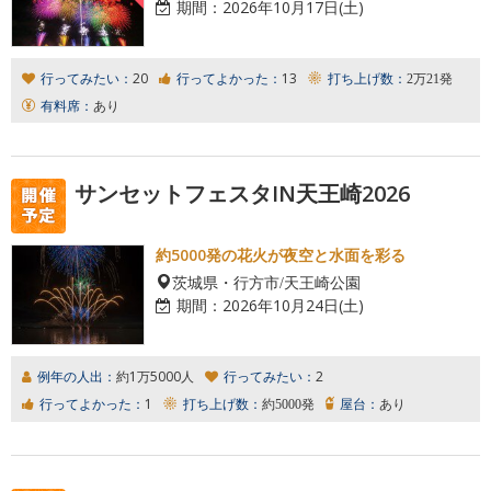
期間：
2026年10月17日(土)
行ってみたい：
20
行ってよかった：
13
打ち上げ数：
2万21発
有料席：
あり
サンセットフェスタIN天王崎2026
約5000発の花火が夜空と水面を彩る
茨城県・行方市/天王崎公園
期間：
2026年10月24日(土)
例年の人出：
約1万5000人
行ってみたい：
2
行ってよかった：
1
打ち上げ数：
約5000発
屋台：
あり