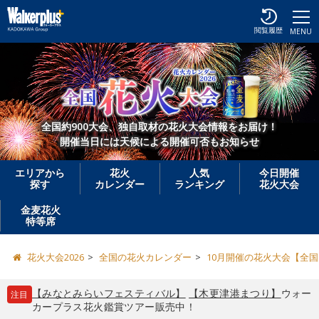
閲覧履歴
MENU
全国約900大会、独自取材の花火大会情報をお届け！
開催当日には天候による開催可否もお知らせ
エリアから
花火
人気
今日開催
探す
カレンダー
ランキング
花火大会
金麦花火
特等席
花火大会2026
全国の花火カレンダー
10月開催の花火大会【全国
【みなとみらいフェスティバル】
【木更津港まつり】
ウォー
注目
カープラス花火鑑賞ツアー販売中！