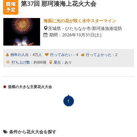
第37回 那珂湊海上花火大会
海面に光の花が咲く水中スターマイン
茨城県・ひたちなか市/那珂湊漁港堤防
期間：
2026年10月31日(土)
例年の人出：
4万人
行ってみたい：
4
行ってよかった：
2
打ち上げ数：
約800発
屋台：
あり
規模の大きな主要花火大会
1
条件から花火大会を探す