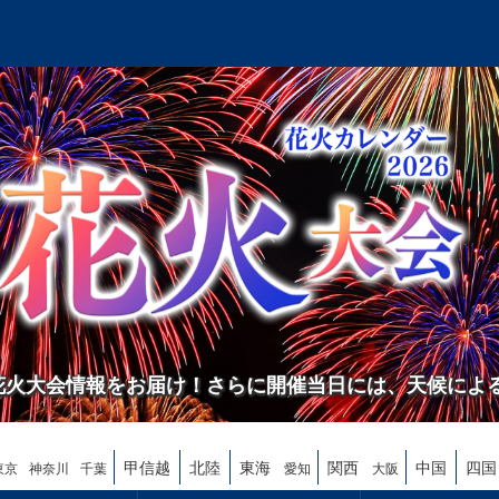
の花火大会情報をお届け！さらに開催当日には、天候によ
甲信越
北陸
東海
関西
中国
四国
東京
神奈川
千葉
愛知
大阪