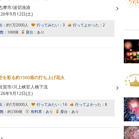
志摩市/波切漁港
026年9月12日(土)
出：
約1万2000人
行ってみたい：
3
行ってよかった：
2
数：
1000発
屋台：
あり
空を彩る約1500発の打ち上げ花火
佐賀市/川上峡官人橋下流
026年9月12日(土)
出：
約1万8000人
行ってみたい：
16
行ってよかった：
8
数：
約1500発
有料席：
あり
屋台：
あり