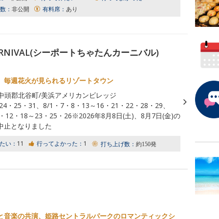
数：
非公開
有料席：
あり
 CARNIVAL(シーポートちゃたんカーニバル)
、毎週花火が見られるリゾートタウン
中頭郡北谷町/美浜アメリカンビレッジ
/24・25・31、8/1・7・8・13～16・21・22・28・29、
1・12・18～23・25・26※2026年8月8日(土)、8月7日(金)の
中止となりました
たい：
11
行ってよかった：
1
打ち上げ数：
約150発
と音楽の共演、姫路セントラルパークのロマンティックシ