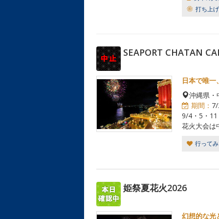
打ち上げ
SEAPORT CHATAN
日本で唯一
沖縄県・
期間：
7
9/4・5・1
花火大会は
行ってみ
姫祭夏花火2026
幻想的な光