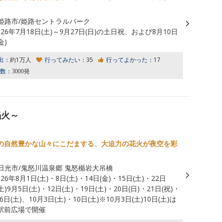
姫路市/姫路セントラルパーク
026年7月18日(土)～9月27日(日)の土日祝、および8月10日
金)
出：
約1万人
行ってみたい：
35
行ってよかった：
17
数：
3000発
焔火～
の自然豊かな山々にこだまする、大迫力の花火が夜空を彩
日光市/鬼怒川温泉郷 鬼怒楯岩大吊橋
026年8月1日(土)・8日(土)・14日(金)・15日(土)・22日
(土)9月5日(土)・12日(土)・19日(土)・20日(日)・21日(祝)・
26日(土)、10月3日(土)・10日(土)※10月3日(土)10日(土)は
駅前広場で開催