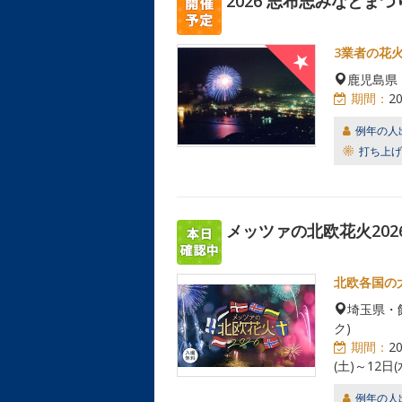
2026 志布志みなとまつ
3業者の花
鹿児島県
期間：
2
例年の人
打ち上げ
メッツァの北欧花火202
北欧各国の
埼玉県・
ク)
期間：
2
(土)～12日(
例年の人