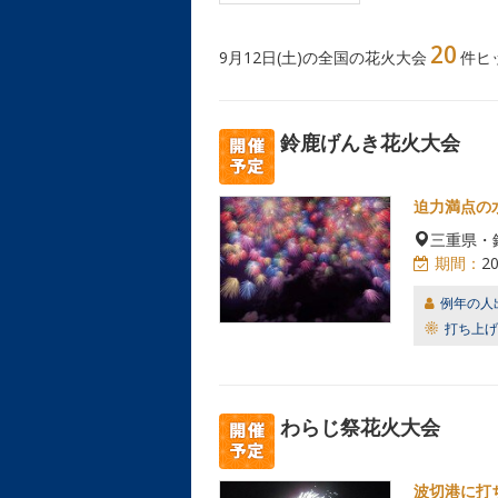
20
9月12日(土)の全国の花火大会
件ヒ
鈴鹿げんき花火大会
迫力満点の
三重県・
期間：
2
例年の人
打ち上げ
わらじ祭花火大会
波切港に打