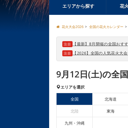
エリアから探す
花
花火大会2026
全国の花火カレンダー
【最新】8月開催の全国おすす
注目
【2026】全国の人気花火大
注目
9月12日(土)の
エリアを選択
全国
北海道
北陸
東海
九州・沖縄