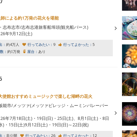
り
火師による約1万発の花火を堪能
・志布志市/志布志港旅客船埠頭(観光船バース)
026年9月12日(土)
出：
約4万人
行ってみたい：
9
行ってよかった：
5
数：
約1万発
屋台：
あり
6
大使館おすすめミュージックで楽しむ湖畔の花火
飯能市/メッツァ(メッツァビレッジ・ムーミンバレーパー
026年7月18日(土)・19日(日)・25日(土)、8月1日(土)・8日
水)・15日(土)9月12日(土)・19日(日)～22日(祝)
出：
非公開
行ってみたい：
26
行ってよかった：
12