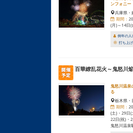
ンフォニー
兵庫県・
期間：
2
(月)～14日(
例年の人
打ち上げ
百華繚乱花火～鬼怒川
鬼怒川温泉
る
栃木県・
期間：
2
(土)・29日
22日(祝)・
鬼怒川温泉