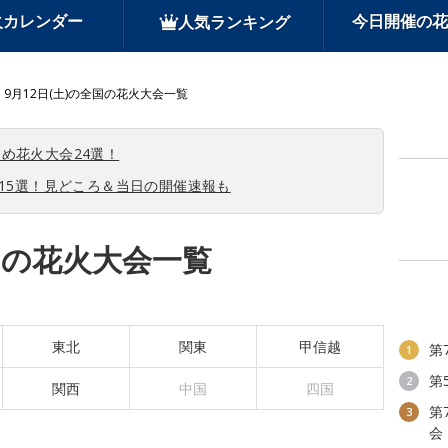
火カレンダー
今日開催の花
人気ランキング
9月12日(土)の全国の花火大会一覧
め花火大会24選！
会15選！見どころ＆当日の開催速報も
全国の花火大会一覧
東北
関東
甲信越
第
1
第
2
関西
中国
四国
第
3
会