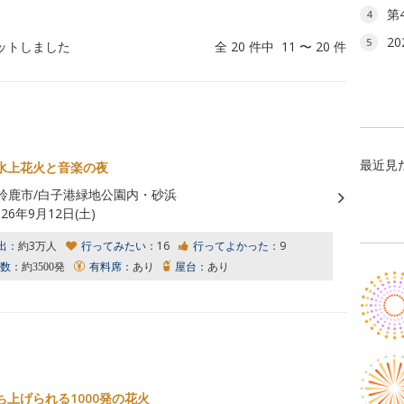
第
4
2
5
ットしました
全 20 件中 11 〜 20 件
最近見
水上花火と音楽の夜
鈴鹿市/白子港緑地公園内・砂浜
026年9月12日(土)
出：
約3万人
行ってみたい：
16
行ってよかった：
9
数：
約3500発
有料席：
あり
屋台：
あり
ち上げられる1000発の花火