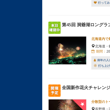
行ってみ
第45回 洞爺湖ロングラ
北海道内で
北海道・
期間：
2
例年の人
打ち上げ
全国新作花火チャレンジカ
分散型のト
長野県・