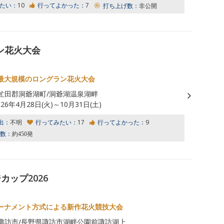
たい：
10
行ってよかった：
7
打ち上げ数：
非公開
ン花火大会
最大規模のロングラン花火大会
虻田郡洞爺湖町/洞爺湖温泉湖畔
026年4月28日(火)～10月31日(土)
出：
不明
行ってみたい：
17
行ってよかった：
9
数：
約450発
ップ2026
ーナメント方式による新作花火競技大会
諏訪市/長野県諏訪市湖畔公園前諏訪湖上