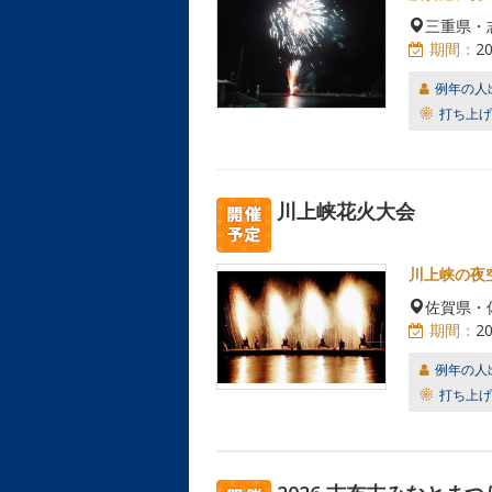
三重県・
期間：
2
例年の人
打ち上げ
川上峡花火大会
川上峡の夜
佐賀県・
期間：
2
例年の人
打ち上げ