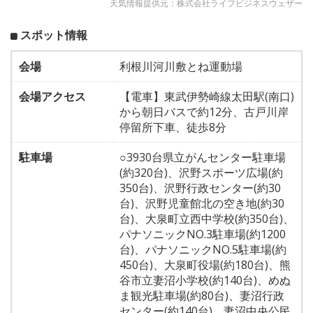
天気情報提供元：株式会社ライフビジネスウェザー
スポット情報
会場
利根川河川敷とね運動場
会場アクセス
【電車】東武伊勢崎線太田駅(南口)
から朝日バスで約12分、古戸川岸
停留所下車、徒歩8分
駐車場
○3930台県立がんセンター駐車場
(約320台)、沢野スポーツ広場(約
350台)、沢野行政センター(約30
台)、沢野児童館北の空き地(約30
台)、大泉町立西中学校(約350台)、
パナソニックNO.3駐車場(約1200
台)、パナソニックNO.5駐車場(約
450台)、大泉町役場(約180台)、熊
谷市立妻沼小学校(約140台)、めぬ
ま観光駐車場(約80台)、妻沼行政
センター(約140台)、妻沼中央公民