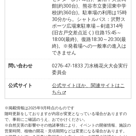
館(約300台)、熊谷市立妻沼東中学
校(約360台)。駐車場の利用は15時
30分から。シャトルバス：沢野ス
ポーツ広場東駐車場⇔剣道314号
(旧古戸交差点近く) 往路15:45～
18:00(最終)、復路18:30～20:30(最
終)。※発着場への一般車の進入は
できません
問い合わせ
0276-47-1833 刀水橋花火大会実行
委員会
公式サイト
公式サイトほか、関連サイトはこ
ちら
※掲載情報は2025年9月時点のものです
随時更新をしておりますが内容が変更となっている場合がありますの
で、事前にご確認のうえ、おでかけください。
※自然災害の影響やその他諸事情により、イベントの開催情報、施設の
営業時間、植物の開花・見頃期間などは変更になる場合があります。