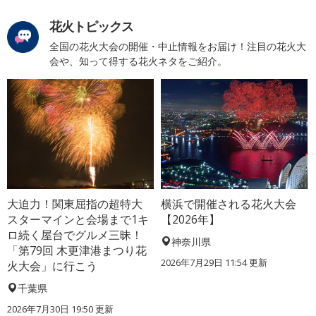
花火トピックス
全国の花火大会の開催・中止情報をお届け！注目の花火大
会や、知って得する花火ネタをご紹介。
大迫力！関東屈指の超特大
横浜で開催される花火大会
スターマインと会場まで1キ
【2026年】
ロ続く屋台でグルメ三昧！
神奈川県
「第79回 木更津港まつり花
2026年7月29日 11:54 更新
火大会」に行こう
千葉県
2026年7月30日 19:50 更新