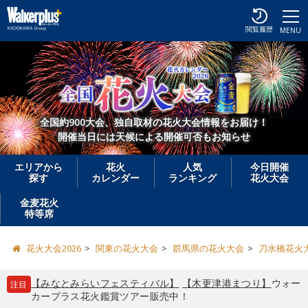
閲覧履歴
MENU
全国約900大会、独自取材の花火大会情報をお届け！
開催当日には天候による開催可否もお知らせ
エリアから
花火
人気
今日開催
探す
カレンダー
ランキング
花火大会
金麦花火
特等席
花火大会2026
関東の花火大会
群馬県の花火大会
刀水橋花火
【みなとみらいフェスティバル】
【木更津港まつり】
ウォー
注目
カープラス花火鑑賞ツアー販売中！