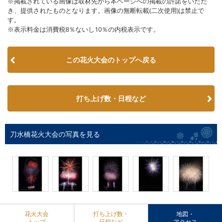
※掲載されている画像は取材先から本ページへの掲載の許諾をいただ
き、提供されたものとなります。画像の無断転載(二次使用)は禁止で
す。
※表示料金は消費税8％ないし10％の内税表示です。
この花火大会のトップへ戻る
打ち上げ数・日程など
刀水橋花火大会の写真を見る
花火大会
打ち上げ数・
地図・
トップ
日程など
アクセス