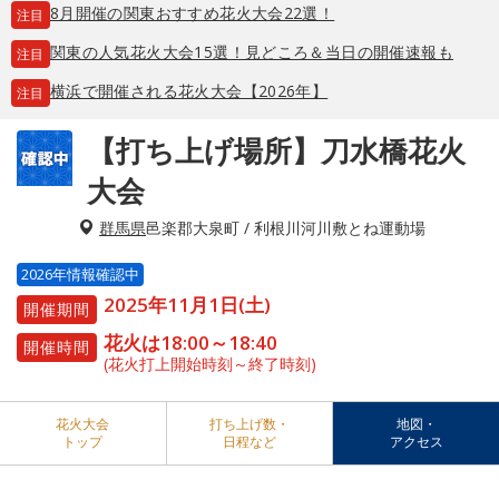
8月開催の関東おすすめ花火大会22選！
注目
関東の人気花火大会15選！見どころ＆当日の開催速報も
注目
横浜で開催される花火大会【2026年】
注目
【打ち上げ場所】刀水橋花火
大会
群馬県
邑楽郡大泉町 / 利根川河川敷とね運動場
2026年情報確認中
2025年11月1日(土)
開催期間
花火は18:00～18:40
開催時間
(花火打上開始時刻～終了時刻)
花火大会
打ち上げ数・
地図・
トップ
日程など
アクセス