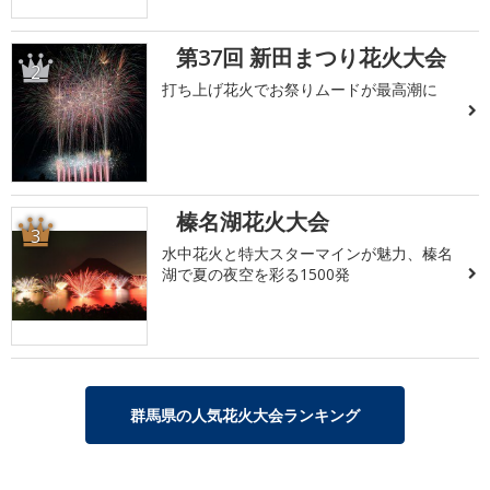
第37回 新田まつり花火大会
2
打ち上げ花火でお祭りムードが最高潮に
榛名湖花火大会
3
水中花火と特大スターマインが魅力、榛名
湖で夏の夜空を彩る1500発
群馬県の人気花火大会ランキング