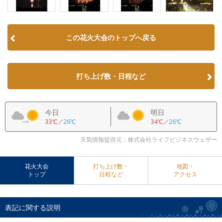
この花火大会のトップへ戻る
打ち上げ数・日程など
今日
明日
33℃
／
26℃
34℃
／
26℃
天気情報提供元：株式会社ライフビジネスウェザー
花火大会
打ち上げ数・
地図・
トップ
日程など
アクセス
表記に関する説明