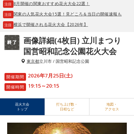
8月開催の関東おすすめ花火大会22選！
注目
関東の人気花火大会15選！見どころ＆当日の開催速報も
注目
横浜で開催される花火大会【2026年】
注目
画像詳細(4枚目) 立川まつり
国営昭和記念公園花火大会
東京都
立川市 / 国営昭和記念公園
2026年7月25日(土)
開催期間
19:15～20:15
開催時間
花火大会
打ち上げ数・
地図・
トップ
日程など
アクセス