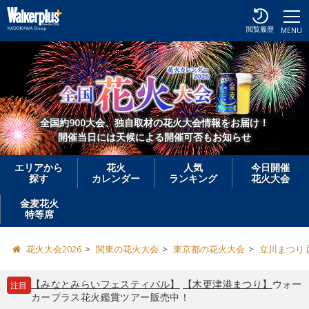
閲覧履歴
MENU
全国約900大会、独自取材の花火大会情報をお届け！
開催当日には天候による開催可否もお知らせ
エリアから
花火
人気
今日開催
探す
カレンダー
ランキング
花火大会
金麦花火
特等席
花火大会2026
関東の花火大会
東京都の花火大会
立川まつり
【みなとみらいフェスティバル】
【木更津港まつり】
ウォー
注目
カープラス花火鑑賞ツアー販売中！