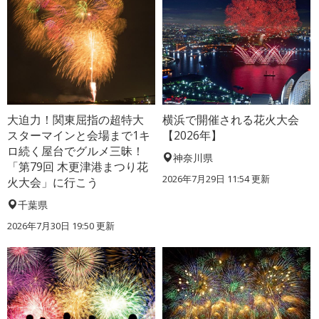
大迫力！関東屈指の超特大
横浜で開催される花火大会
スターマインと会場まで1キ
【2026年】
ロ続く屋台でグルメ三昧！
神奈川県
「第79回 木更津港まつり花
2026年7月29日 11:54 更新
火大会」に行こう
千葉県
2026年7月30日 19:50 更新