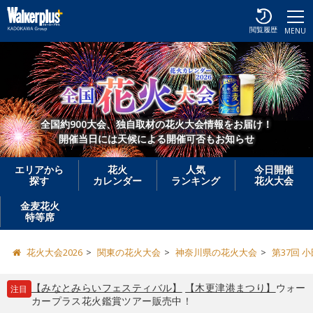
閲覧履歴
MENU
全国約900大会、独自取材の花火大会情報をお届け！
開催当日には天候による開催可否もお知らせ
エリアから
花火
人気
今日開催
探す
カレンダー
ランキング
花火大会
金麦花火
特等席
花火大会2026
関東の花火大会
神奈川県の花火大会
第37回 
【みなとみらいフェスティバル】
【木更津港まつり】
ウォー
注目
カープラス花火鑑賞ツアー販売中！