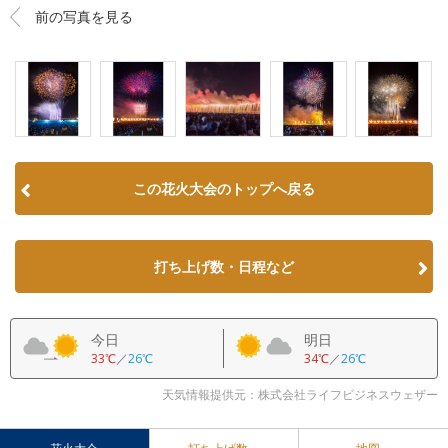
前の写真を見る
この花火大会のトップへ戻る
打ち上げ数・日程など
今日
明日
33℃
／
26℃
34℃
／
26℃
天気情報提供元：株式会社ライフビジネスウェザー