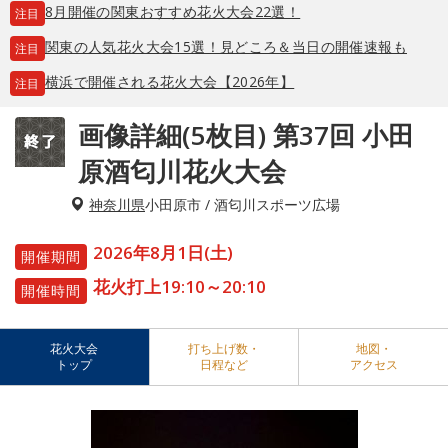
8月開催の関東おすすめ花火大会22選！
注目
関東の人気花火大会15選！見どころ＆当日の開催速報も
注目
横浜で開催される花火大会【2026年】
注目
画像詳細(5枚目) 第37回 小田
原酒匂川花火大会
神奈川県
小田原市 / 酒匂川スポーツ広場
2026年8月1日(土)
開催期間
花火打上19:10～20:10
開催時間
花火大会
打ち上げ数・
地図・
トップ
日程など
アクセス