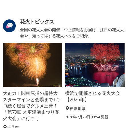
花火トピックス
全国の花火大会の開催・中止情報をお届け！注目の花火大
会や、知って得する花火ネタをご紹介。
大迫力！関東屈指の超特大
横浜で開催される花火大会
スターマインと会場まで1キ
【2026年】
ロ続く屋台でグルメ三昧！
神奈川県
「第79回 木更津港まつり花
2026年7月29日 11:54 更新
火大会」に行こう
千葉県