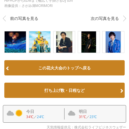
HIPHOPからEDMまで幅広く手掛けるDJ soh
画像提供：さがみ湖MORIMORI
前の写真を見る
次の写真を見る
この花火大会のトップへ戻る
打ち上げ数・日程など
今日
明日
34℃
／
24℃
31℃
／
23℃
天気情報提供元：株式会社ライフビジネスウェザー