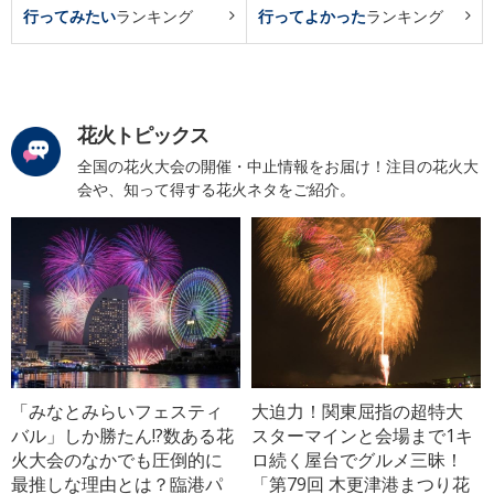
行ってみたい
ランキング
行ってよかった
ランキング
花火トピックス
全国の花火大会の開催・中止情報をお届け！注目の花火大
会や、知って得する花火ネタをご紹介。
「みなとみらいフェスティ
大迫力！関東屈指の超特大
バル」しか勝たん!?数ある花
スターマインと会場まで1キ
火大会のなかでも圧倒的に
ロ続く屋台でグルメ三昧！
最推しな理由とは？臨港パ
「第79回 木更津港まつり花