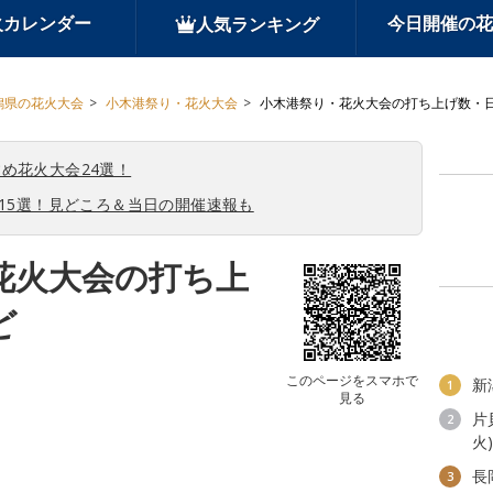
火カレンダー
今日開催の花
人気ランキング
潟県の花火大会
小木港祭り・花火大会
小木港祭り・花火大会の打ち上げ数・
め花火大会24選！
会15選！見どころ＆当日の開催速報も
花火大会の打ち上
ど
このページをスマホで
新
1
見る
片
2
火)
長
3