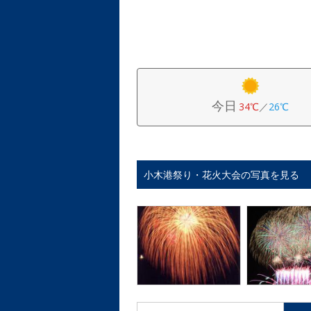
今日
34℃
／
26℃
小木港祭り・花火大会の写真を見る