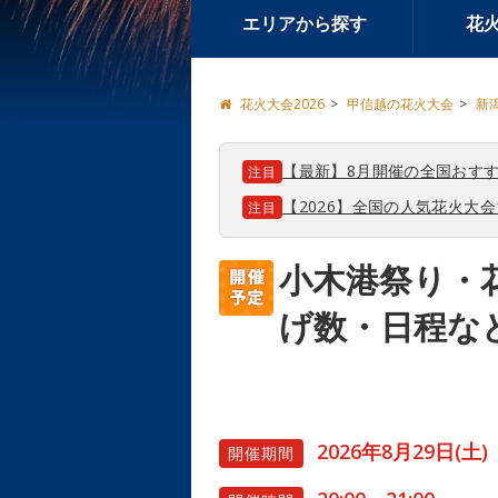
エリアから探す
花
花火大会2026
甲信越の花火大会
新
【最新】8月開催の全国おすす
注目
【2026】全国の人気花火大
注目
小木港祭り・
げ数・日程な
2026年8月29日(土)
開催期間