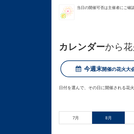
当日の開催可否は主催者にご確
カレンダー
から花
今週末
開催の
花火大
日付を選んで、その日に開催される花
7月
8月