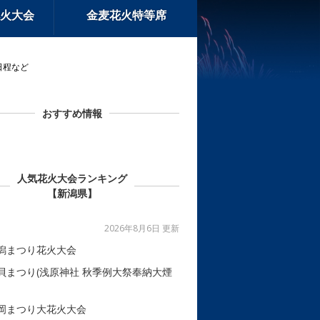
火大会
金麦花火特等席
日程など
おすすめ情報
人気花火大会ランキング
【新潟県】
2026年8月6日 更新
潟まつり花火大会
貝まつり(浅原神社 秋季例大祭奉納大煙
岡まつり大花火大会