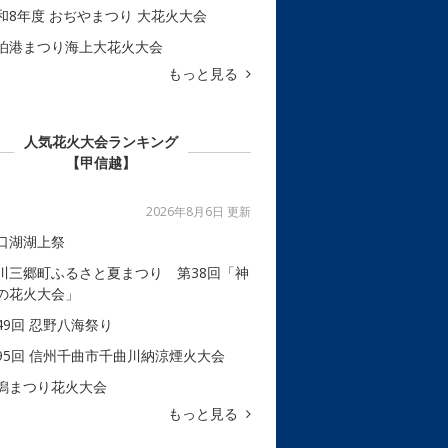
和8年度 おぢやまつり 大花火大会
泊港まつり海上大花火大会
もっと見る
人気花火大会ランキング
【甲信越】
2026年8月6日 更新
口湖湖上祭
川三郷町ふるさと夏まつり 第38回「神
の花火大会」
49回 忍野八海祭り
95回 信州千曲市千曲川納涼煙火大会
潟まつり花火大会
もっと見る