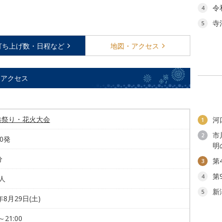
令
4
寺
5
打ち上げ数・
日程など
地図・
アクセス
／アクセス
港祭り・花火大会
河
1
市
2
00発
明
分
第
3
第
4
万人
新
5
年8月29日(土)
～21:00