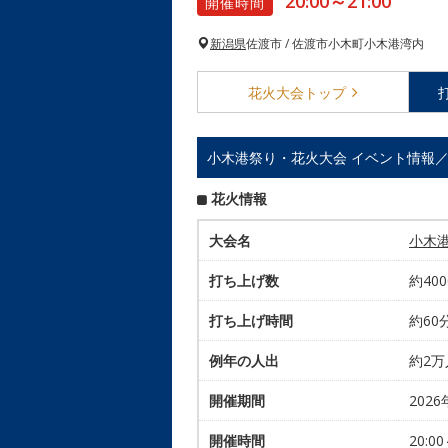
20:00～21:00
開催時間
新潟県
佐渡市 / 佐渡市小木町小木港湾内
花火大会
トップ
小木港祭り・花火大会 イベント情報
花火情報
大会名
小木
打ち上げ数
約40
打ち上げ時間
約60
例年の人出
約2
開催期間
2026
開催時間
20:00