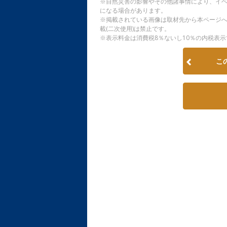
※自然災害の影響やその他諸事情により、イ
になる場合があります。
※掲載されている画像は取材先から本ページ
載(二次使用)は禁止です。
※表示料金は消費税8％ないし10％の内税表示
こ