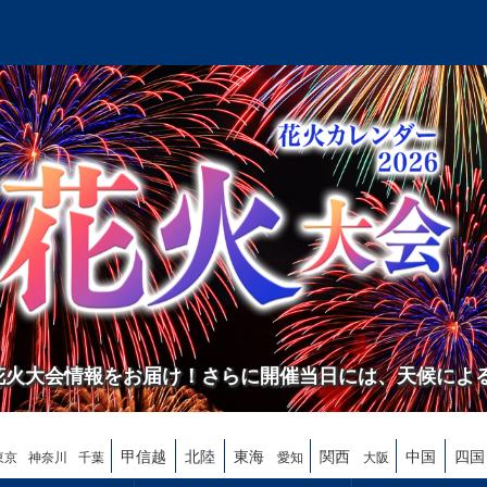
の花火大会情報をお届け！さらに開催当日には、天候によ
甲信越
北陸
東海
関西
中国
四国
東京
神奈川
千葉
愛知
大阪