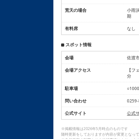
荒天の場合
小雨決
期
有料席
なし
スポット情報
会場
佐渡
会場アクセス
【フェ
分
駐車場
○10
問い合わせ
025
公式サイト
公式
※掲載情報は2026年5月時点のものです
随時更新をしておりますが内容が変更となっ