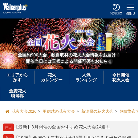
閲覧履歴
MENU
全国約900大会、独自取材の花火大会情報をお届け！
開催当日には天候による開催可否もお知らせ
エリアから
花火
人気
今日開催
探す
カレンダー
ランキング
花火大会
金麦花火
特等席
花火大会2026
甲信越の花火大会
新潟県の花火大会
阿賀野市
【最新】8月開催の全国おすすめ花火大会24選！
注目
【2026】全国の人気花火大会15選！見どころ＆当日の開催