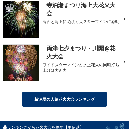
寺泊港まつり海上大花火大
2
会
海面と海上に花咲く大スターマインに感動
両津七夕まつり・川開き花
3
火大会
ワイドスターマインと水上花火の同時打ち
上げは大迫力
新潟県の人気花火大会ランキング
ランキングから花火大会を探す【甲信越】