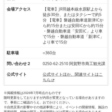
会場アクセス
【電車】JR羽越本線水原駅よから
徒歩30分、またはタクシーで約5
分 【電車】磐越自動車道新津ICか
ら約15分または安田ICから約15分
・磐越自動車道「安田IC」より車
で15分 ・磐越自動車道「新津IC」
より車で15分
駐車場
○360台
問い合わせ２
0250-62-2510 阿賀野市商工観光課
公式サイト
公式サイトほか、関連サイトはこ
ちら
※掲載情報は2026年7月時点のものです
随時更新をしておりますが内容が変更となっている場合がありますの
で、事前にご確認のうえ、おでかけください。
※自然災害の影響やその他諸事情により、イベントの開催情報、施設の
営業時間、植物の開花・見頃期間などは変更になる場合があります。