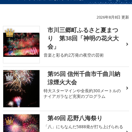
2026年8月8日 更新
市川三郷町ふるさと夏まつ
1
り 第38回「神明の花火大
会」
音楽と彩る約2万発の夜空の芸術
第95回 信州千曲市千曲川納
2
涼煙火大会
特大スターマインや全長約300メートルの
ナイアガラなど充実のプログラム
第49回 忍野八海祭り
3
「八」にちなんだ5888発が打ち上げられる