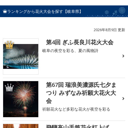
ランキングから花火大会を探す【岐阜県】
2026年8月9日 更新
第4回 ぎふ長良川花火大会
1
岐阜の夜空を彩る、夏の風物詩
第67回 瑞浪美濃源氏七夕ま
2
つり みずなみ祈願大花火大
会
祈願花火など多彩な花火が夜空を彩る
飛騨高山手筒花火打上げ