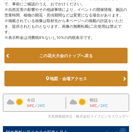
で、事前にご確認のうえ、おでかけください。
※自然災害の影響やその他諸事情により、イベントの開催情報、施設の
営業時間、植物の開花・見頃期間などは変更になる場合があります。
※掲載されている画像は取材先から本ページへの掲載の許諾をいただ
き、提供されたものとなります。画像の無断転載(二次使用)は禁止で
す。
※表示料金は消費税8％ないし10％の内税表示です。
この花火大会のトップへ戻る
地図・会場アクセス
今日
明日
34℃
／
26℃
34℃
／
26℃
天気情報提供元：株式会社ライフビジネスウェザー