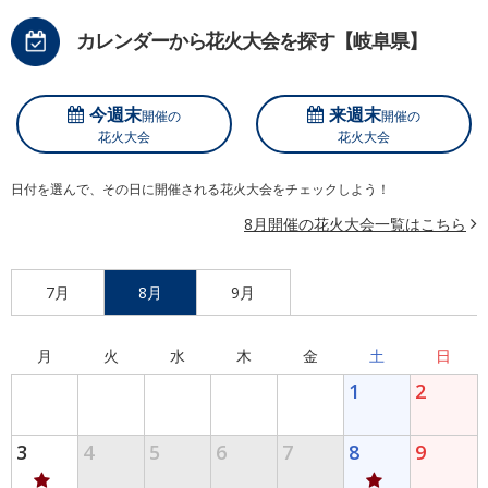
カレンダーから花火大会を探す【岐阜県】
今週末
来週末
開催の
開催の
花火大会
花火大会
日付を選んで、その日に開催される花火大会をチェックしよう！
8月開催の花火大会一覧はこちら
7月
8月
9月
月
火
水
木
金
土
日
1
2
3
4
5
6
7
8
9