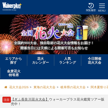
閲覧履歴
MENU
全国約900大会、独自取材の花火大会情報をお届け！
開催当日には天候による開催可否もお知らせ
エリアから
花火
人気
今日開催
探す
カレンダー
ランキング
花火大会
金麦花火
特等席
花火大会2026
東海の花火大会
岐阜県の花火大会
阿木夏祭り
【ぎふ長良川花火大会】
ウォーカープラス花火鑑賞ツアー販
注目
売中！