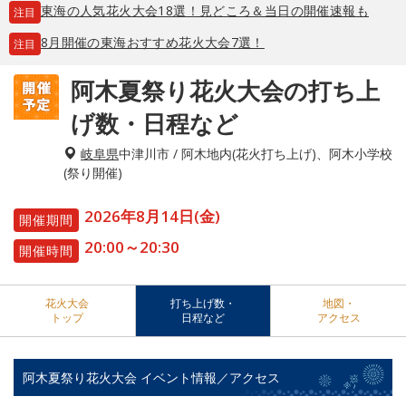
東海の人気花火大会18選！見どころ＆当日の開催速報も
注目
8月開催の東海おすすめ花火大会7選！
注目
阿木夏祭り花火大会の打ち上
げ数・日程など
岐阜県
中津川市 / 阿木地内(花火打ち上げ)、阿木小学校
(祭り開催)
2026年8月14日(金)
開催期間
20:00～20:30
開催時間
花火大会
打ち上げ数・
地図・
トップ
日程など
アクセス
阿木夏祭り花火大会 イベント情報／アクセス