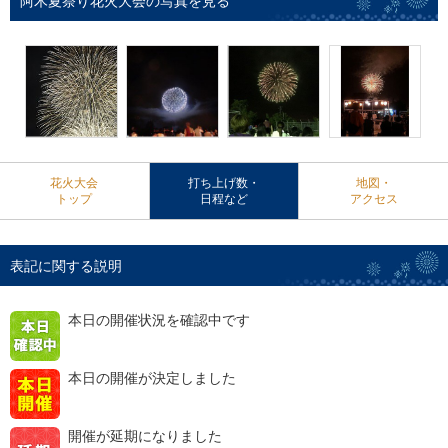
阿木夏祭り花火大会の写真を見る
花火大会
打ち上げ数・
地図・
トップ
日程など
アクセス
表記に関する説明
本日の開催状況を確認中です
本日の開催が決定しました
開催が延期になりました