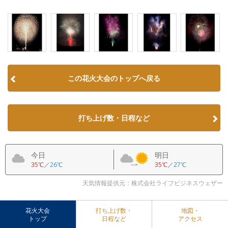
この花火大会のトップへ戻る
打ち上げ数・日程など
今日
明日
35℃
／
26℃
35℃
／
27℃
天気情報提供元：株式会社ライフビジネスウェザー
花火大会
打ち上げ数・
地図・
トップ
日程など
アクセス