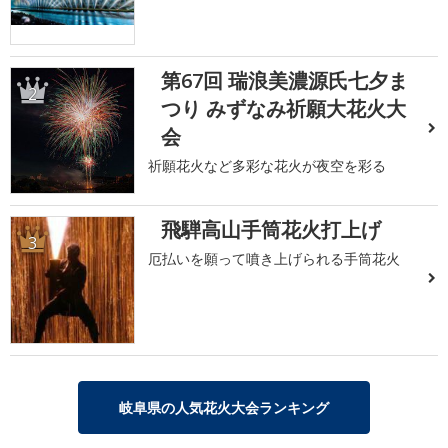
第67回 瑞浪美濃源氏七夕ま
2
つり みずなみ祈願大花火大
会
祈願花火など多彩な花火が夜空を彩る
飛騨高山手筒花火打上げ
3
厄払いを願って噴き上げられる手筒花火
岐阜県の人気花火大会ランキング