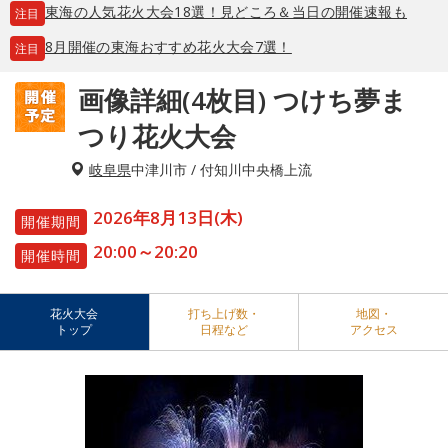
東海の人気花火大会18選！見どころ＆当日の開催速報も
注目
8月開催の東海おすすめ花火大会7選！
注目
画像詳細(4枚目) つけち夢ま
つり花火大会
岐阜県
中津川市 / 付知川中央橋上流
2026年8月13日(木)
開催期間
20:00～20:20
開催時間
花火大会
打ち上げ数・
地図・
トップ
日程など
アクセス