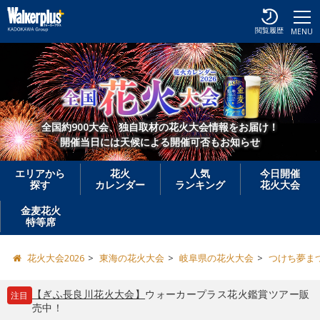
閲覧履歴
MENU
全国約900大会、独自取材の花火大会情報をお届け！
開催当日には天候による開催可否もお知らせ
エリアから
花火
人気
今日開催
探す
カレンダー
ランキング
花火大会
金麦花火
特等席
花火大会2026
東海の花火大会
岐阜県の花火大会
つけち夢ま
【ぎふ長良川花火大会】
ウォーカープラス花火鑑賞ツアー販
注目
売中！