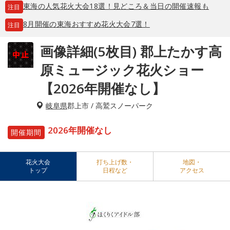
東海の人気花火大会18選！見どころ＆当日の開催速報も
注目
8月開催の東海おすすめ花火大会7選！
注目
画像詳細(5枚目) 郡上たかす高
原ミュージック花火ショー
【2026年開催なし】
岐阜県
郡上市 / 高鷲スノーパーク
2026年開催なし
開催期間
花火大会
打ち上げ数・
地図・
トップ
日程など
アクセス