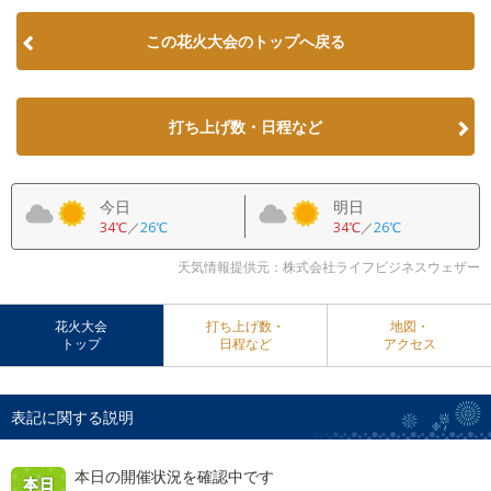
この花火大会のトップへ戻る
打ち上げ数・日程など
今日
明日
34℃
／
26℃
34℃
／
26℃
天気情報提供元：株式会社ライフビジネスウェザー
花火大会
打ち上げ数・
地図・
トップ
日程など
アクセス
表記に関する説明
本日の開催状況を確認中です