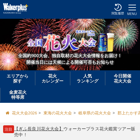
閲覧履歴
MENU
全国約900大会、独自取材の花火大会情報をお届け！
開催当日には天候による開催可否もお知らせ
エリアから
花火
人気
今日開催
探す
カレンダー
ランキング
花火大会
金麦花火
特等席
花火大会2026
東海の花火大会
岐阜県の花火大会
郡上たかす
【ぎふ長良川花火大会】
ウォーカープラス花火鑑賞ツアー販
注目
売中！