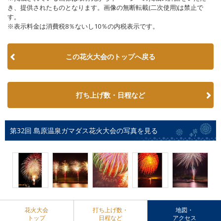
き、提供されたものとなります。画像の無断転載(二次使用)は禁止で
す。
※表示料金は消費税8％ないし10％の内税表示です。
この花火大会のトップへ戻る
打ち上げ数・日程など
第32回 島原温泉ガマダス花火大会の写真を見る
花火大会
打ち上げ数・
地図・
トップ
日程など
アクセス