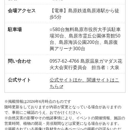
会場アクセス
【電車】島原鉄道島原港駅から徒
歩5分
駐車場
○580台無料島原市役所大手浜駐車
場30台、島原市霊丘公園体育館50
台、島原海浜公園200台、島原復
興アリーナ300台
問い合わせ
0957-62-4766 島原温泉ガマダス花
火大会実行委員会 担当者：大泉
公式サイト
公式サイトほか、関連サイトはこ
ちら
※掲載情報は2026年6月時点のものです
随時更新をしておりますが内容が変更となっている場合がありますの
で、事前にご確認のうえ、おでかけください。
※自然災害の影響やその他諸事情により、イベントの開催情報、施設の
営業時間、植物の開花・見頃期間などは変更になる場合があります。
※掲載されている画像は取材先から本ページへの掲載の許諾をいただ