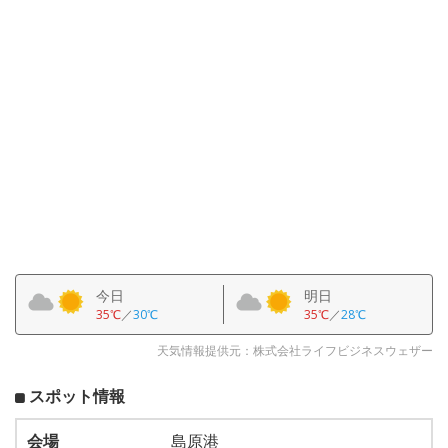
今日
明日
35℃
／
30℃
35℃
／
28℃
天気情報提供元：株式会社ライフビジネスウェザー
スポット情報
会場
島原港