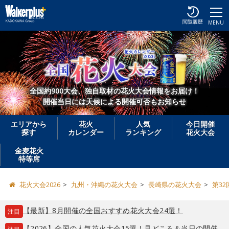
閲覧履歴
MENU
全国約900大会、独自取材の花火大会情報をお届け！
開催当日には天候による開催可否もお知らせ
エリアから
花火
人気
今日開催
探す
カレンダー
ランキング
花火大会
金麦花火
特等席
花火大会2026
九州・沖縄の花火大会
長崎県の花火大会
第3
【最新】8月開催の全国おすすめ花火大会24選！
注目
【2026】全国の人気花火大会15選！見どころ＆当日の開催