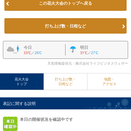
この花火大会のトップへ戻る
打ち上げ数・日程など
今日
明日
33℃
／
28℃
31℃
／
27℃
天気情報提供元：株式会社ライフビジネスウェザー
花火大会
打ち上げ数・
地図・
トップ
日程など
アクセス
表記に関する説明
本日の開催状況を確認中です