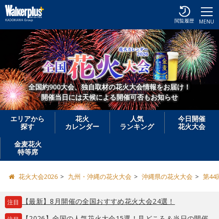
閲覧履歴
MENU
全国約900大会、独自取材の花火大会情報をお届け！
開催当日には天候による開催可否もお知らせ
エリアから
花火
人気
今日開催
探す
カレンダー
ランキング
花火大会
金麦花火
特等席
花火大会2026
九州・沖縄の花火大会
沖縄県の花火大会
第4
【最新】8月開催の全国おすすめ花火大会24選！
注目
【2026】全国の人気花火大会15選！見どころ＆当日の開催