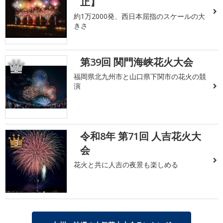
止】
約1万2000発、西日本屈指のスケールの大
きさ
第39回 関門海峡花火大会
2
福岡県北九州市と山口県下関市の花火の競
演
令和8年 第71回 人吉花火大
3
会
花火と共に人吉の夜景も楽しめる