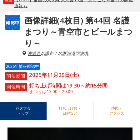
注目
速報も
画像詳細(4枚目) 第44回 名護
まつり～青空市とビールまつ
り～
沖縄県
名護市 / 名護漁港防波堤
2026年情報確認中
2025年11月29日(土)
開催期間
打ち上げ時間は19:30～約15分間
開催時間
まつりは13:00～20:00
花火大会
打ち上げ数・
地図・
トップ
日程など
アクセス