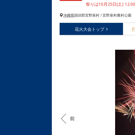
祭りは10月25日(土) 12:00
沖縄県
国頭郡宜野座村 / 宜野座村農村公園
花火大会
トップ
前