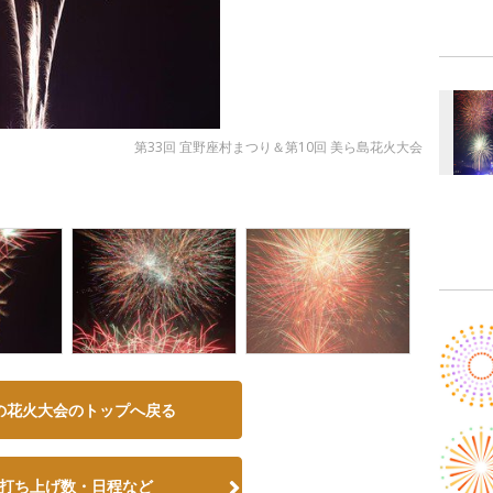
第33回 宜野座村まつり＆第10回 美ら島花火大会
の花火大会のトップへ戻る
打ち上げ数・日程など