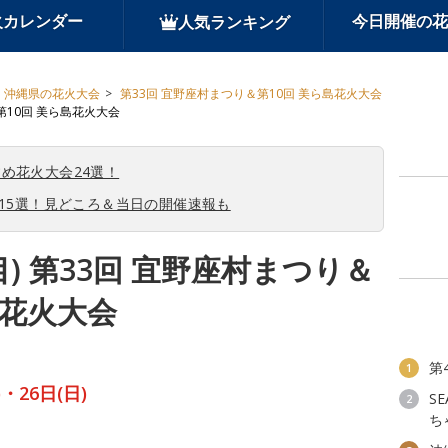
火カレンダー
今日開催の花
人気ランキング
沖縄県の花火大会
第33回 宜野座村まつり＆第10回 美ら島花火大会
第10回 美ら島花火大会
め花火大会24選！
会15選！見どころ＆当日の開催速報も
目) 第33回 宜野座村まつり＆
島花火大会
第
1
)・26日(日)
SE
2
ち