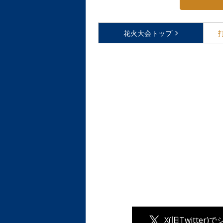
花火大会
トップ
X(旧Twitter)