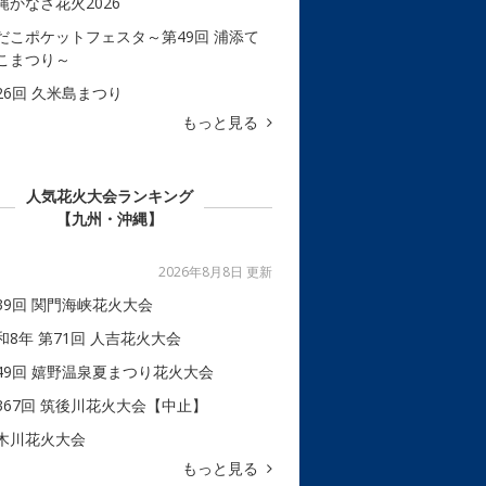
縄かなさ花火2026
だこポケットフェスタ～第49回 浦添て
こまつり～
26回 久米島まつり
もっと見る
人気花火大会ランキング
【九州・沖縄】
2026年8月8日 更新
39回 関門海峡花火大会
和8年 第71回 人吉花火大会
49回 嬉野温泉夏まつり花火大会
367回 筑後川花火大会【中止】
木川花火大会
もっと見る