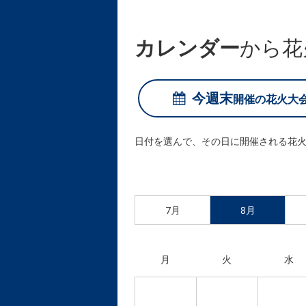
カレンダー
から花
今週末
開催の
花火大
日付を選んで、その日に開催される花
7月
8月
月
火
水