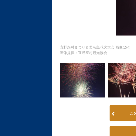
宜野座村まつり＆美ら島花火大会 画像(2/4)
画像提供：宜野座村観光協会
こ