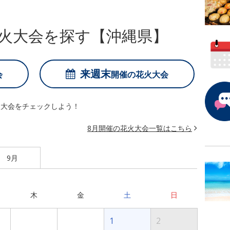
火大会を探す【沖縄県】
来週末
会
開催の
花火大会
火大会をチェックしよう！
8月開催の花火大会一覧はこちら
9月
木
金
土
日
1
2