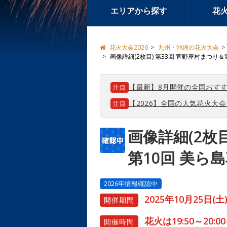
エリアから探す
花
花火大会2026
九州・沖縄の花火大会
画像詳細(2枚目) 第33回 宜野座村まつり＆
【最新】8月開催の全国おすす
注目
【2026】全国の人気花火大
注目
画像詳細(2枚
第10回 美ら
2026年情報確認中
2025年10月25日(土
開催期間
花火は19:50～20:00
開催時間