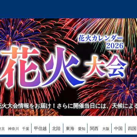
の花火大会情報をお届け！さらに開催当日には、天候によ
甲信越
北陸
東海
関西
中国
四国
東京
神奈川
千葉
愛知
大阪