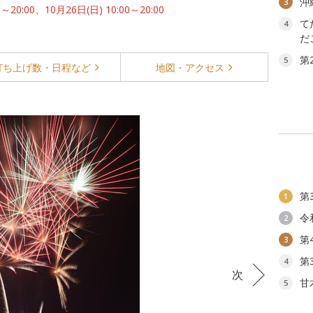
沖
3
～20:00、10月26日(日) 10:00～20:00
て
4
だ
第
5
打ち上げ数・
日程など
地図・
アクセス
第
1
令
2
第
3
第
4
次
甘
5