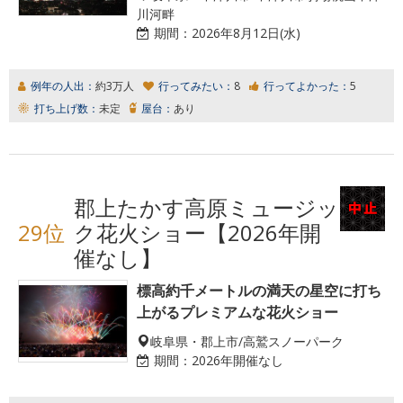
川河畔
期間：
2026年8月12日(水)
例年の人出：
約3万人
行ってみたい：
8
行ってよかった：
5
打ち上げ数：
未定
屋台：
あり
郡上たかす高原ミュージッ
29位
ク花火ショー【2026年開
催なし】
標高約千メートルの満天の星空に打ち
上がるプレミアムな花火ショー
岐阜県・郡上市/高鷲スノーパーク
期間：
2026年開催なし