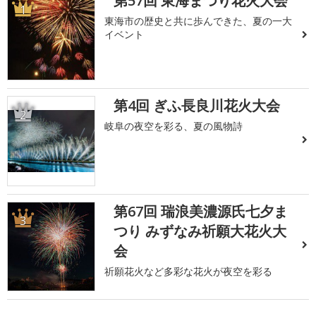
第57回 東海まつり花火大会
1
東海市の歴史と共に歩んできた、夏の一大
イベント
第4回 ぎふ長良川花火大会
2
岐阜の夜空を彩る、夏の風物詩
第67回 瑞浪美濃源氏七夕ま
3
つり みずなみ祈願大花火大
会
祈願花火など多彩な花火が夜空を彩る