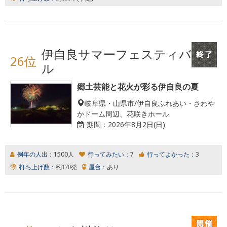
伊自良サマーフェスティバ
26位
ル
郷土芸能と花火が彩る伊自良の夏
岐阜県・山県市/伊自良ふれあい・さわや
かドーム周辺、花咲きホール
期間：
2026年8月2日(日)
例年の人出：
1500人
行ってみたい：
7
行ってよかった：
3
打ち上げ数：
約170発
屋台：
あり