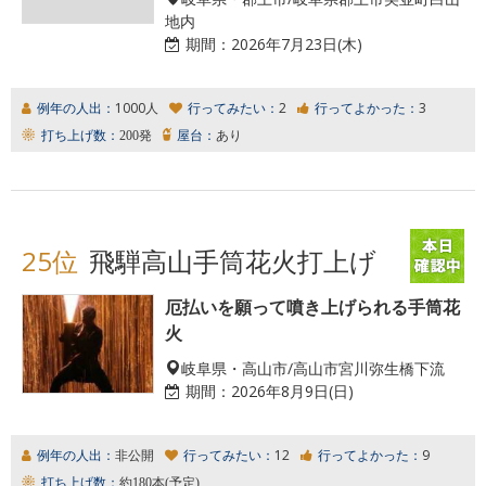
地内
期間：
2026年7月23日(木)
例年の人出：
1000人
行ってみたい：
2
行ってよかった：
3
打ち上げ数：
200発
屋台：
あり
25位
飛騨高山手筒花火打上げ
厄払いを願って噴き上げられる手筒花
火
岐阜県・高山市/高山市宮川弥生橋下流
期間：
2026年8月9日(日)
例年の人出：
非公開
行ってみたい：
12
行ってよかった：
9
打ち上げ数：
約180本(予定)