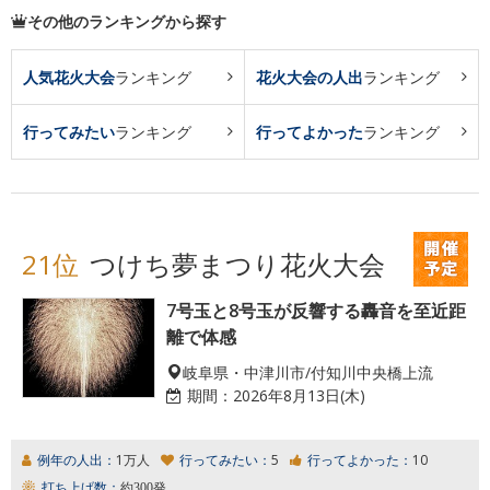
その他のランキングから探す
人気花火大会
ランキング
花火大会の人出
ランキング
行ってみたい
ランキング
行ってよかった
ランキング
21位
つけち夢まつり花火大会
7号玉と8号玉が反響する轟音を至近距
離で体感
岐阜県・中津川市/付知川中央橋上流
期間：
2026年8月13日(木)
例年の人出：
1万人
行ってみたい：
5
行ってよかった：
10
打ち上げ数：
約300発