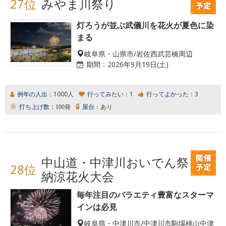
27位
みやま川祭り
灯ろうが並ぶ武儀川を花火が夏色に染
まる
岐阜県・山県市/岩佐西武芸橋周辺
期間：
2026年9月19日(土)
例年の人出：
1000人
行ってみたい：
1
行ってよかった：
3
打ち上げ数：
100発
屋台：
あり
中山道・中津川おいでん祭
28位
納涼花火大会
毎年注目のバラエティ豊富なスターマ
インは必見
岐阜県・中津川市/中津川市駒場桃山中津