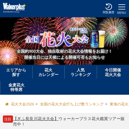
閲覧履歴
MENU
全国約900大会、独自取材の花火大会情報をお届け！
開催当日には天候による開催可否もお知らせ
エリアから
花火
人気
今日開催
探す
カレンダー
ランキング
花火大会
金麦花火
特等席
花火大会2026
全国の花火大会打ち上げ数ランキング
東海の花火
【ぎふ長良川花火大会】
ウォーカープラス花火鑑賞ツアー販
注目
売中！