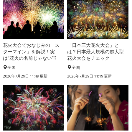
花火大会でおなじみの「ス
「日本三大花火大会」と
ターマイン」を解説！実
は？日本最大規模の超大型
は“花火の名前じゃない”!?
花火大会をチェック！
全国
全国
2026年7月29日 11:49 更新
2026年7月29日 11:19 更新