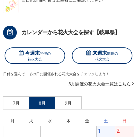
カレンダーから花火大会を探す【岐阜県】
今週末
来週末
開催の
開催の
花火大会
花火大会
日付を選んで、その日に開催される花火大会をチェックしよう！
8月開催の花火大会一覧はこちら
7月
8月
9月
月
火
水
木
金
土
日
1
2