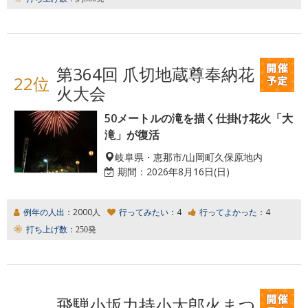
第364回 爪切地蔵尊奉納花
22位
火大会
50メートルの滝を描く仕掛け花火「大
滝」が復活
岐阜県・恵那市/山岡町久保原地内
期間：
2026年8月16日(日)
例年の人出：
2000人
行ってみたい：
4
行ってよかった：
4
打ち上げ数：
250発
飛騨小坂力持小太郎火まつ