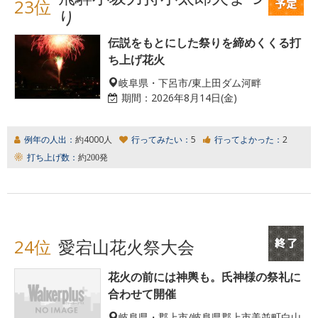
23位
り
伝説をもとにした祭りを締めくくる打
ち上げ花火
岐阜県・下呂市/東上田ダム河畔
期間：
2026年8月14日(金)
例年の人出：
約4000人
行ってみたい：
5
行ってよかった：
2
打ち上げ数：
約200発
24位
愛宕山花火祭大会
花火の前には神輿も。氏神様の祭礼に
合わせて開催
岐阜県・郡上市/岐阜県郡上市美並町白山