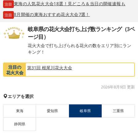
東海の人気花火大会18選！見どころ＆当日の開催速報も
注目
8月開催の東海おすすめ花火大会7選！
注目
岐阜県の花火大会打ち上げ数ランキング（3ペ
ージ目）
花火大会で打ち上げられる花火の数をエリア別にラン
キング！
注目の
第31回 根尾川花火大会
花火大会
2026年8月9日 更新
エリアを選択
東海
愛知県
岐阜県
三重県
静岡県