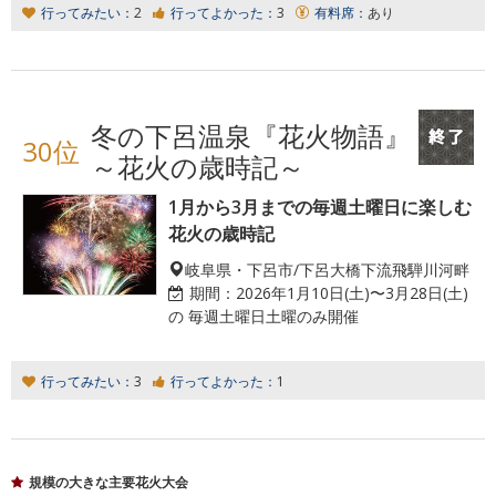
行ってみたい：
2
行ってよかった：
3
有料席：
あり
冬の下呂温泉『花火物語』
30位
～花火の歳時記～
1月から3月までの毎週土曜日に楽しむ
花火の歳時記
岐阜県・下呂市/下呂大橋下流飛騨川河畔
期間：
2026年1月10日(土)〜3月28日(土)
の 毎週土曜日土曜のみ開催
行ってみたい：
3
行ってよかった：
1
規模の大きな主要花火大会