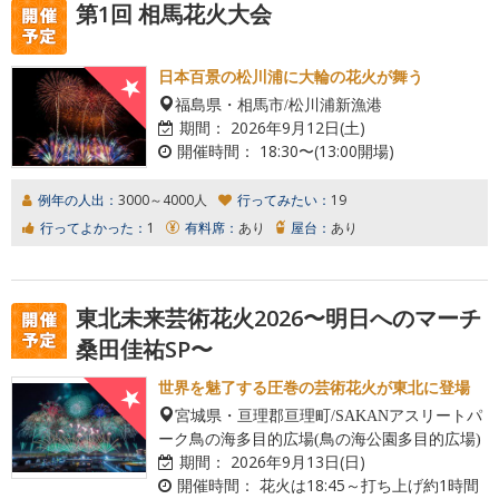
第1回 相馬花火大会
日本百景の松川浦に大輪の花火が舞う
福島県・相馬市/松川浦新漁港
期間：
2026年9月12日(土)
開催時間：
18:30〜(13:00開場)
例年の人出：
3000～4000人
行ってみたい：
19
行ってよかった：
1
有料席：
あり
屋台：
あり
東北未来芸術花火2026〜明日へのマーチ
桑田佳祐SP〜
世界を魅了する圧巻の芸術花火が東北に登場
宮城県・亘理郡亘理町/SAKANアスリートパ
ーク鳥の海多目的広場(鳥の海公園多目的広場)
期間：
2026年9月13日(日)
開催時間：
花火は18:45～打ち上げ約1時間