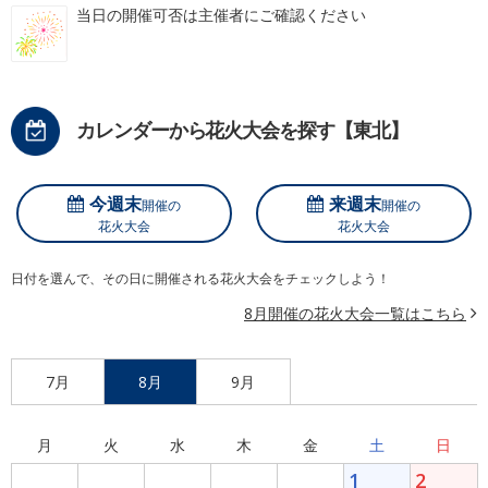
当日の開催可否は主催者にご確認ください
カレンダーから花火大会を探す【東北】
今週末
来週末
開催の
開催の
花火大会
花火大会
日付を選んで、その日に開催される花火大会をチェックしよう！
8月開催の花火大会一覧はこちら
7月
8月
9月
月
火
水
木
金
土
日
1
2