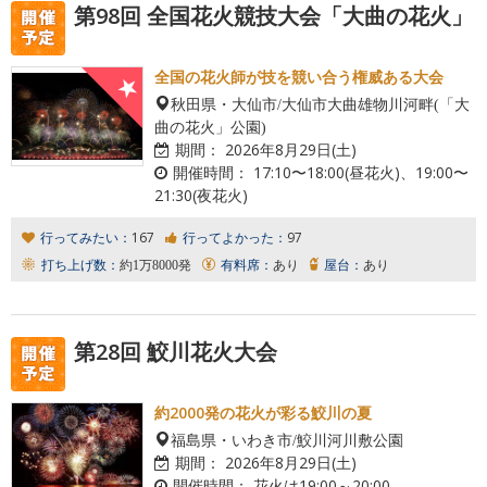
第98回 全国花火競技大会「大曲の花火」
全国の花火師が技を競い合う権威ある大会
秋田県・大仙市/大仙市大曲雄物川河畔(「大
曲の花火」公園)
期間：
2026年8月29日(土)
開催時間：
17:10〜18:00(昼花火)、19:00〜
21:30(夜花火)
行ってみたい：
167
行ってよかった：
97
打ち上げ数：
約1万8000発
有料席：
あり
屋台：
あり
第28回 鮫川花火大会
約2000発の花火が彩る鮫川の夏
福島県・いわき市/鮫川河川敷公園
期間：
2026年8月29日(土)
開催時間：
花火は19:00～20:00