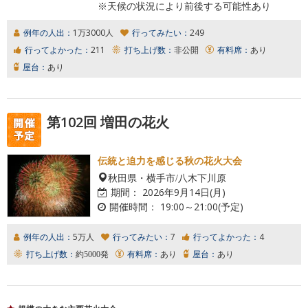
※天候の状況により前後する可能性あり
例年の人出：
1万3000人
行ってみたい：
249
行ってよかった：
211
打ち上げ数：
非公開
有料席：
あり
屋台：
あり
第102回 増田の花火
伝統と迫力を感じる秋の花火大会
秋田県・横手市/八木下川原
期間：
2026年9月14日(月)
開催時間：
19:00～21:00(予定)
例年の人出：
5万人
行ってみたい：
7
行ってよかった：
4
打ち上げ数：
約5000発
有料席：
あり
屋台：
あり