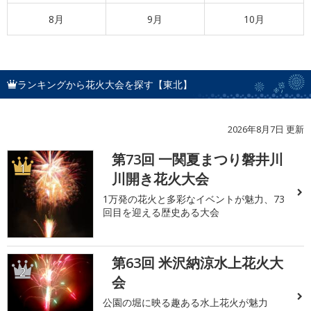
8月
9月
10月
ランキングから花火大会を探す【東北】
2026年8月7日 更新
第73回 一関夏まつり磐井川
1
川開き花火大会
1万発の花火と多彩なイベントが魅力、73
回目を迎える歴史ある大会
第63回 米沢納涼水上花火大
2
会
公園の堀に映る趣ある水上花火が魅力