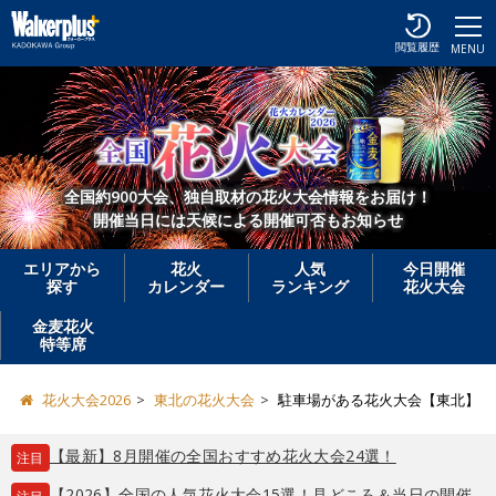
閲覧履歴
MENU
全国約900大会、独自取材の花火大会情報をお届け！
開催当日には天候による開催可否もお知らせ
エリアから
花火
人気
今日開催
探す
カレンダー
ランキング
花火大会
金麦花火
特等席
花火大会2026
東北の花火大会
駐車場がある花火大会【東北】
【最新】8月開催の全国おすすめ花火大会24選！
注目
【2026】全国の人気花火大会15選！見どころ＆当日の開催