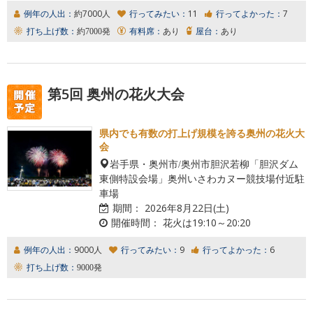
例年の人出：
約7000人
行ってみたい：
11
行ってよかった：
7
打ち上げ数：
約7000発
有料席：
あり
屋台：
あり
第5回 奥州の花火大会
県内でも有数の打上げ規模を誇る奥州の花火大
会
岩手県・奥州市/奥州市胆沢若柳「胆沢ダム
東側特設会場」奥州いさわカヌー競技場付近駐
車場
期間：
2026年8月22日(土)
開催時間：
花火は19:10～20:20
例年の人出：
9000人
行ってみたい：
9
行ってよかった：
6
打ち上げ数：
9000発