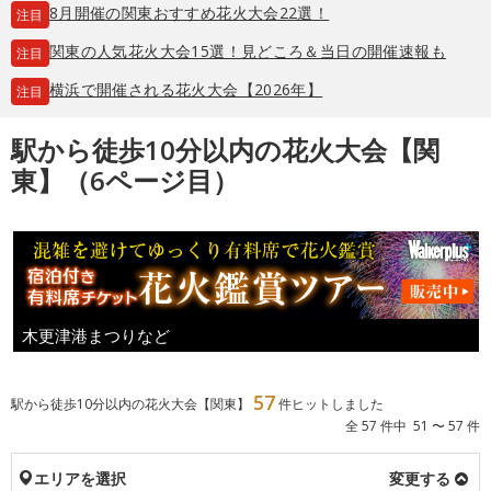
8月開催の関東おすすめ花火大会22選！
注目
関東の人気花火大会15選！見どころ＆当日の開催速報も
注目
横浜で開催される花火大会【2026年】
注目
駅から徒歩10分以内の花火大会【関
東】（6ページ目）
木更津港まつりなど
57
駅から徒歩10分以内の花火大会【関東】
件ヒットしました
全 57 件中 51 〜 57 件
エリアを選択
変更する