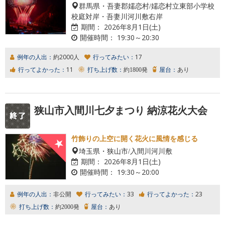
群馬県・吾妻郡嬬恋村/嬬恋村立東部小学校
校庭対岸・吾妻川河川敷右岸
期間：
2026年8月1日(土)
開催時間：
19:30～20:30
例年の人出：
約2000人
行ってみたい：
17
行ってよかった：
11
打ち上げ数：
約1800発
屋台：
あり
狭山市入間川七夕まつり 納涼花火大会
竹飾りの上空に開く花火に風情を感じる
埼玉県・狭山市/入間川河川敷
期間：
2026年8月1日(土)
開催時間：
19:30～20:00
例年の人出：
非公開
行ってみたい：
33
行ってよかった：
23
打ち上げ数：
約2000発
屋台：
あり