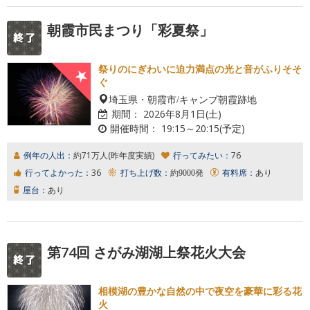
朝霞市民まつり「彩夏祭」
祭りのにぎわいに迫力満点の光と音がふりそそ
ぐ
埼玉県・朝霞市/キャンプ朝霞跡地
期間：
2026年8月1日(土)
開催時間：
19:15～20:15(予定)
例年の人出：
約71万人(昨年度実績)
行ってみたい：
76
行ってよかった：
36
打ち上げ数：
約9000発
有料席：
あり
屋台：
あり
第74回 さがみ湖湖上祭花火大会
相模湖の豊かな自然の中で夜空を豪華に彩る花
火