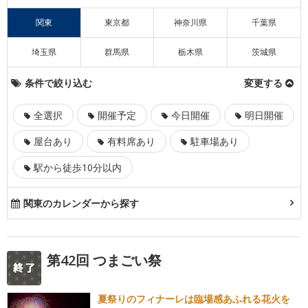
関東
東京都
神奈川県
千葉県
埼玉県
群馬県
栃木県
茨城県
条件で絞り込む
変更する
全選択
開催予定
今日開催
明日開催
屋台あり
有料席あり
駐車場あり
駅から徒歩10分以内
関東のカレンダーから探す
第42回 つまごい祭
夏祭りのフィナーレは臨場感あふれる花火を