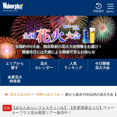
閲覧履歴
MENU
全国約900大会、独自取材の花火大会情報をお届け！
開催当日には天候による開催可否もお知らせ
エリアから
花火
人気
今日開催
探す
カレンダー
ランキング
花火大会
金麦花火
特等席
花火大会2026
関東の花火大会
駅から徒歩10分以内の花火大会
【みなとみらいフェスティバル】
【木更津港まつり】
ウォー
注目
カープラス花火鑑賞ツアー販売中！