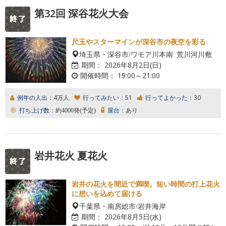
第32回 深谷花火大会
尺玉やスターマインが深谷市の夜空を彩る
埼玉県・深谷市/ワモア川本南 荒川河川敷
期間：
2026年8月2日(日)
開催時間：
19:00～21:00
例年の人出：
4万人
行ってみたい：
51
行ってよかった：
30
打ち上げ数：
約4000発(予定)
屋台：
あり
岩井花火 夏花火
岩井の花火を間近で満喫。短い時間の打上花火
に想いを込めて届ける
千葉県・南房総市/岩井海岸
期間：
2026年8月5日(水)