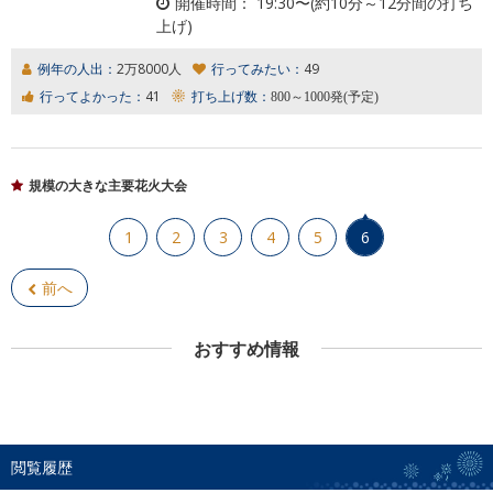
開催時間：
19:30〜(約10分～12分間の打ち
上げ)
例年の人出：
2万8000人
行ってみたい：
49
行ってよかった：
41
打ち上げ数：
800～1000発(予定)
規模の大きな主要花火大会
1
2
3
4
5
6
前へ
おすすめ情報
閲覧履歴