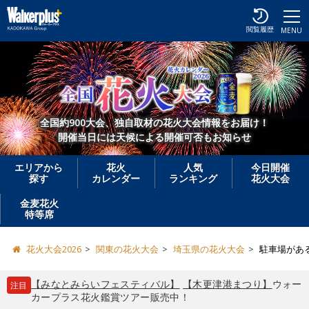
閲覧履歴
MENU
全国約900大会、独自取材の花火大会情報をお届け！
開催当日には天候による開催可否もお知らせ
エリアから
花火
人気
今日開催
探す
カレンダー
ランキング
花火大会
金麦花火
特等席
花火大会2026
関東の花火大会
埼玉県の花火大会
駐車場があ
【みなとみらいフェスティバル】
【木更津港まつり】
ウォー
注目
カープラス花火鑑賞ツアー販売中！