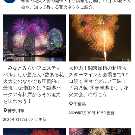
全国の花火大会の開催・中止情報をお届け！注目の花火大
会や、知って得する花火ネタをご紹介。
「みなとみらいフェスティ
大迫力！関東屈指の超特大
バル」しか勝たん!?数ある花
スターマインと会場まで1キ
火大会のなかでも圧倒的に
ロ続く屋台でグルメ三昧！
最推しな理由とは？臨港パ
「第79回 木更津港まつり花
ークの有料席からその迫力
火大会」に行こう
を味わおう！
千葉県
神奈川県
2026年7月30日 19:50 更新
2026年8月7日 09:42 更新