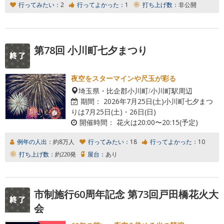
行ってみたい：
2
行ってよかった：
1
打ち上げ数：
非公開
第78回 小川町七夕まつり
夜空をスターマインや尺玉が彩る
埼玉県・比企郡小川町/小川町駅周辺
期間：
2026年7月25日(土)小川町七夕まつ
りは7月25日(土)・26日(日)
開催時間：
花火は20:00〜20:15(予定)
例年の人出：
約8万人
行ってみたい：
18
行ってよかった：
10
打ち上げ数：
約220発
屋台：
あり
市制施行60周年記念 第73回戸田橋花火大
会