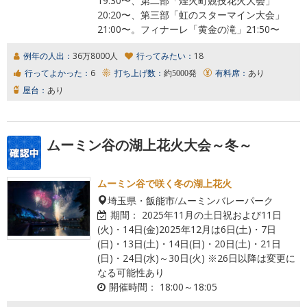
19:30〜、第二部「煙火町競技花火大会」
20:20〜、第三部「虹のスターマイン大会」
21:00〜。フィナーレ「黄金の滝」21:50〜
例年の人出：
36万8000人
行ってみたい：
18
行ってよかった：
6
打ち上げ数：
約5000発
有料席：
あり
屋台：
あり
ムーミン谷の湖上花火大会～冬～
ムーミン谷で咲く冬の湖上花火
埼玉県・飯能市/ムーミンバレーパーク
期間：
2025年11月の土日祝および11日
(火)・14日(金)2025年12月は6日(土)・7日
(日)・13日(土)・14日(日)・20日(土)・21日
(日)・24日(水)～30日(火) ※26日以降は変更に
なる可能性あり
開催時間：
18:00～18:05