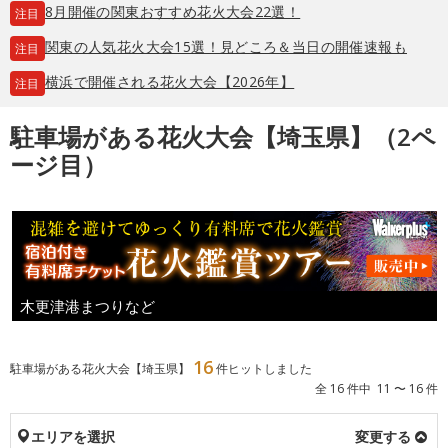
8月開催の関東おすすめ花火大会22選！
注目
関東の人気花火大会15選！見どころ＆当日の開催速報も
注目
横浜で開催される花火大会【2026年】
注目
駐車場がある花火大会【埼玉県】（2ペ
ージ目）
木更津港まつりなど
16
駐車場がある花火大会【埼玉県】
件ヒットしました
全 16 件中 11 〜 16 件
エリアを選択
変更する