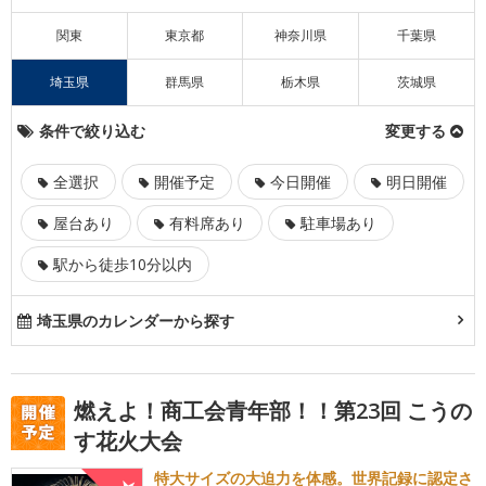
関東
東京都
神奈川県
千葉県
埼玉県
群馬県
栃木県
茨城県
条件で絞り込む
変更する
全選択
開催予定
今日開催
明日開催
屋台あり
有料席あり
駐車場あり
駅から徒歩10分以内
埼玉県のカレンダーから探す
燃えよ！商工会青年部！！第23回 こうの
す花火大会
特大サイズの大迫力を体感。世界記録に認定さ