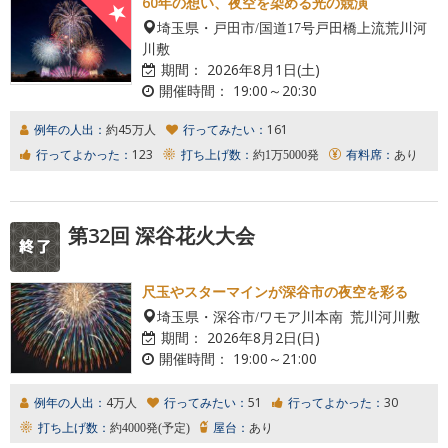
60年の想い、夜空を染める光の競演
埼玉県・戸田市/国道17号戸田橋上流荒川河
川敷
期間：
2026年8月1日(土)
開催時間：
19:00～20:30
例年の人出：
約45万人
行ってみたい：
161
行ってよかった：
123
打ち上げ数：
約1万5000発
有料席：
あり
第32回 深谷花火大会
尺玉やスターマインが深谷市の夜空を彩る
埼玉県・深谷市/ワモア川本南 荒川河川敷
期間：
2026年8月2日(日)
開催時間：
19:00～21:00
例年の人出：
4万人
行ってみたい：
51
行ってよかった：
30
打ち上げ数：
約4000発(予定)
屋台：
あり