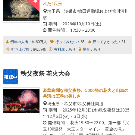
れた4尺玉
埼玉県・鴻巣市/糠田運動場および荒川河川
敷
期間：
2026年10月10日(土)
開催時間：
17:30～20:00
例年の人出：
約60万人
行ってみたい：
65
行ってよかった：
31
打ち上げ数：
約2万発
有料席：
あり
屋台：
あり
秩父夜祭 花火大会
豪華絢爛な秩父夜祭。5000発の花火と山車の
共演は圧巻の美しさ
埼玉県・秩父市/秩父神社周辺
期間：
2025年12月3日(水)秩父夜祭は2025
年12月2日(火)・3日(水)
開催時間：
花火19:30〜22:00。第一部「尺
玉100連発・大玉スターマイン・黄金の滝」