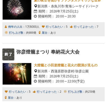
夏の夜空を焦がすファンタスティックな世界
新潟県・糸魚川市/青海シーサイドパーク
期間：
2026年7月25日(土)
開催時間：
20:00～20:30
例年の人出：
1万8000人
行ってみたい：
5
行ってよかった：
7
打ち上げ数：
約800発
屋台：
あり
弥彦燈籠まつり 奉納花火大会
大燈籠と小田楽燈籠と花火の競演が見もの
新潟県・西蒲原郡弥彦村/弥彦公園
期間：
2026年7月25日(土)
開催時間：
20:00～22:00(予定)
行ってみたい：
5
行ってよかった：
2
打ち上げ数：
約250発
屋台：
あり