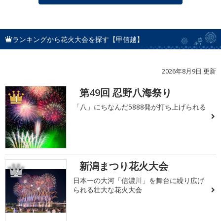
ランキングから花火大会を探す【甲信越】
2026年8月9日 更新
第49回 忍野八海祭り
1
「八」にちなんだ5888発が打ち上げられる
新潟まつり花火大会
2
日本一の大河「信濃川」を舞台に繰り広げ
られる壮大な花火大会