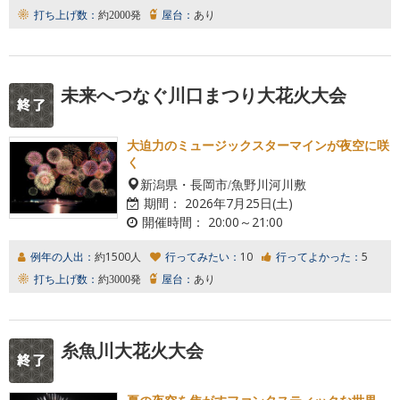
打ち上げ数：
約2000発
屋台：
あり
未来へつなぐ川口まつり大花火大会
大迫力のミュージックスターマインが夜空に咲
く
新潟県・長岡市/魚野川河川敷
期間：
2026年7月25日(土)
開催時間：
20:00～21:00
例年の人出：
約1500人
行ってみたい：
10
行ってよかった：
5
打ち上げ数：
約3000発
屋台：
あり
糸魚川大花火大会