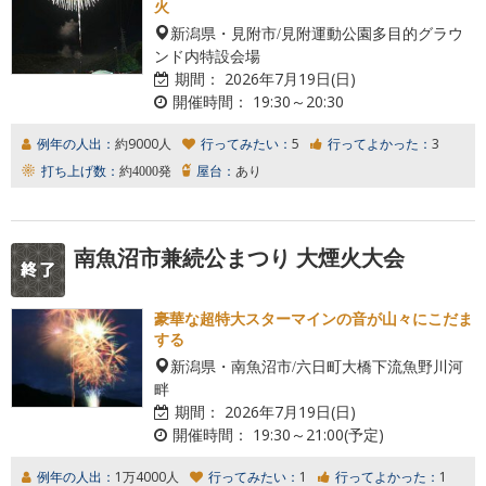
火
新潟県・見附市/見附運動公園多目的グラウ
ンド内特設会場
期間：
2026年7月19日(日)
開催時間：
19:30～20:30
例年の人出：
約9000人
行ってみたい：
5
行ってよかった：
3
打ち上げ数：
約4000発
屋台：
あり
南魚沼市兼続公まつり 大煙火大会
豪華な超特大スターマインの音が山々にこだま
する
新潟県・南魚沼市/六日町大橋下流魚野川河
畔
期間：
2026年7月19日(日)
開催時間：
19:30～21:00(予定)
例年の人出：
1万4000人
行ってみたい：
1
行ってよかった：
1