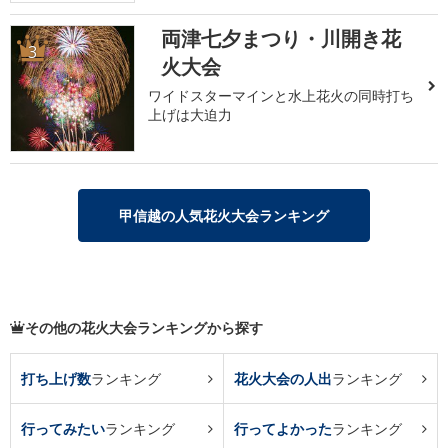
両津七夕まつり・川開き花
3
火大会
ワイドスターマインと水上花火の同時打ち
上げは大迫力
甲信越の人気花火大会ランキング
その他の花火大会ランキングから探す
打ち上げ数
ランキング
花火大会の人出
ランキング
行ってみたい
ランキング
行ってよかった
ランキング