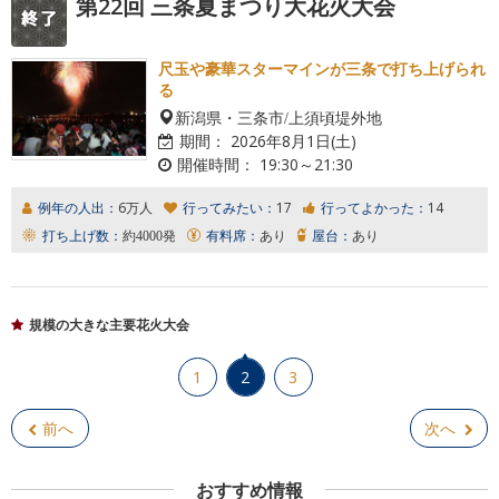
第22回 三条夏まつり大花火大会
尺玉や豪華スターマインが三条で打ち上げられ
る
新潟県・三条市/上須頃堤外地
期間：
2026年8月1日(土)
開催時間：
19:30～21:30
例年の人出：
6万人
行ってみたい：
17
行ってよかった：
14
打ち上げ数：
約4000発
有料席：
あり
屋台：
あり
規模の大きな主要花火大会
1
2
3
前へ
次へ
おすすめ情報