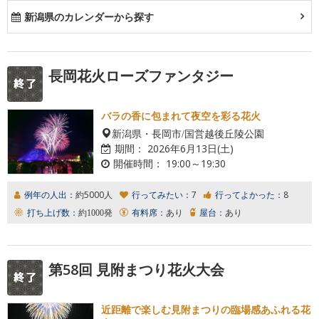
新潟県のカレンダーから探す
長岡花火ローズファンタジー
バラの香に包まれて夜空を彩る花火
新潟県・長岡市/国営越後丘陵公園
期間：
2026年6月13日(土)
開催時間：
19:00～19:30
例年の人出：
約5000人
行ってみたい：
7
行ってよかった：
8
打ち上げ数：
約1000発
有料席：
あり
屋台：
あり
第58回 見附まつり花火大会
近距離で楽しむ見附まつりの臨場感あふれる花