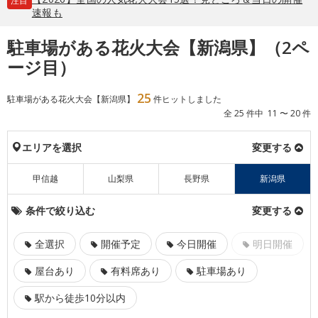
注目
速報も
駐車場がある花火大会【新潟県】（2ペ
ージ目）
25
駐車場がある花火大会【新潟県】
件ヒットしました
全 25 件中 11 〜 20 件
エリアを選択
変更する
甲信越
山梨県
長野県
新潟県
条件で絞り込む
変更する
全選択
開催予定
今日開催
明日開催
屋台あり
有料席あり
駐車場あり
駅から徒歩10分以内