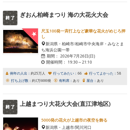
ぎおん柏崎まつり 海の大花火大会
尺玉100発一斉打上など豪華な花火がめじろ押
し
新潟県・柏崎市/柏崎市中央海岸・みなとま
ち海浜公園一帯
期間：
2026年7月26日(日)
開催時間：
19:30～21:10
例年の人出：
約25万人
行ってみたい：
66
行ってよかった：
58
打ち上げ数：
約1万6000発
有料席：
あり
屋台：
あり
上越まつり大花火大会(直江津地区)
5000発の花火が上越市の夜空を飾る
新潟県・上越市/関川河口