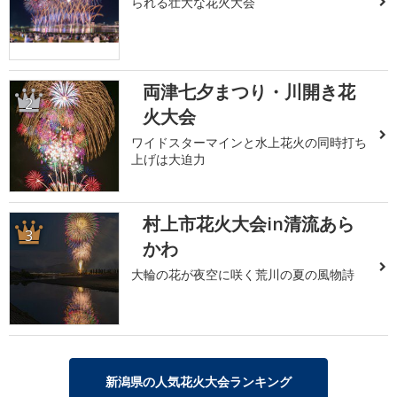
られる壮大な花火大会
両津七夕まつり・川開き花
2
火大会
ワイドスターマインと水上花火の同時打ち
上げは大迫力
村上市花火大会in清流あら
3
かわ
大輪の花が夜空に咲く荒川の夏の風物詩
新潟県の人気花火大会ランキング