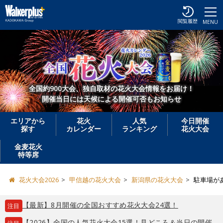
閲覧履歴
MENU
全国約900大会、独自取材の花火大会情報をお届け！
開催当日には天候による開催可否もお知らせ
エリアから
花火
人気
今日開催
探す
カレンダー
ランキング
花火大会
金麦花火
特等席
花火大会2026
甲信越の花火大会
新潟県の花火大会
駐車場が
【最新】8月開催の全国おすすめ花火大会24選！
注目
【2026】全国の人気花火大会15選！見どころ＆当日の開催