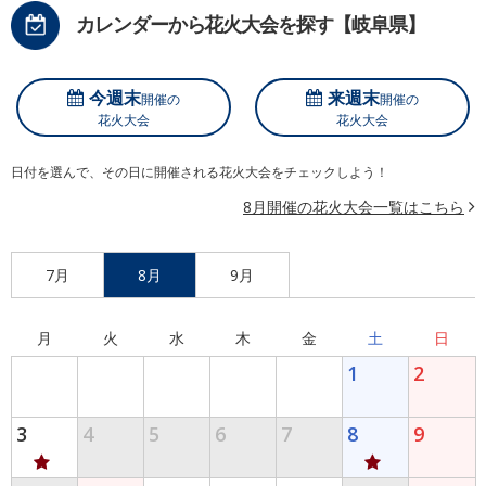
カレンダーから花火大会を探す【岐阜県】
今週末
来週末
開催の
開催の
花火大会
花火大会
日付を選んで、その日に開催される花火大会をチェックしよう！
8月開催の花火大会一覧はこちら
7月
8月
9月
月
火
水
木
金
土
日
1
2
3
4
5
6
7
8
9