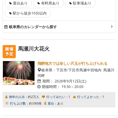
屋台あり
有料席あり
駐車場あり
駅から徒歩10分以内
岐阜県のカレンダーから探す
馬瀬川大花火
飛騨地方では珍しい尺玉が打ち上げられる
岐阜県・下呂市/下呂市馬瀬中切地内 馬瀬川
河畔
期間：
2026年9月12日(土)
開催時間：
19:30～20:00
例年の人出：
約2万人
行ってみたい：
1
行ってよかった：
1
打ち上げ数：
約1000発
屋台：
あり