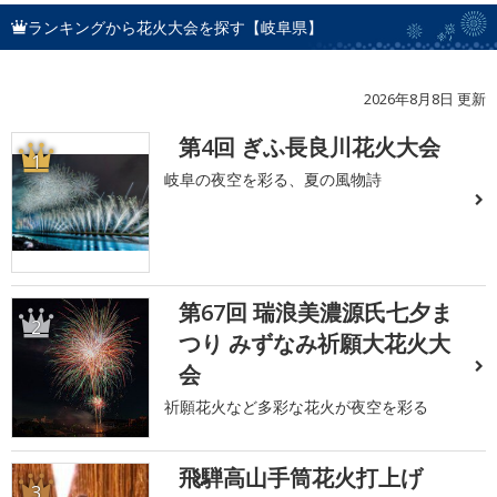
ランキングから花火大会を探す【岐阜県】
2026年8月8日 更新
第4回 ぎふ長良川花火大会
1
岐阜の夜空を彩る、夏の風物詩
第67回 瑞浪美濃源氏七夕ま
2
つり みずなみ祈願大花火大
会
祈願花火など多彩な花火が夜空を彩る
飛騨高山手筒花火打上げ
3