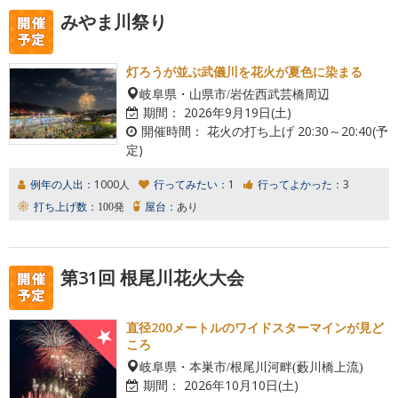
みやま川祭り
灯ろうが並ぶ武儀川を花火が夏色に染まる
岐阜県・山県市/岩佐西武芸橋周辺
期間：
2026年9月19日(土)
開催時間：
花火の打ち上げ 20:30～20:40(予
定)
例年の人出：
1000人
行ってみたい：
1
行ってよかった：
3
打ち上げ数：
100発
屋台：
あり
第31回 根尾川花火大会
直径200メートルのワイドスターマインが見ど
ころ
岐阜県・本巣市/根尾川河畔(藪川橋上流)
期間：
2026年10月10日(土)