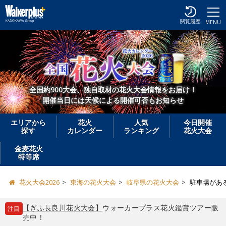
閲覧履歴
MENU
全国約900大会、独自取材の花火大会情報をお届け！
開催当日には天候による開催可否もお知らせ
エリアから
花火
人気
今日開催
探す
カレンダー
ランキング
花火大会
金麦花火
特等席
花火大会2026
東海の花火大会
岐阜県の花火大会
駐車場があ
【ぎふ長良川花火大会】
ウォーカープラス花火鑑賞ツアー販
注目
売中！