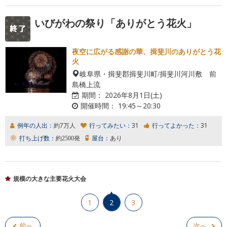
いびがわの祭り「ありがとう花火」
夜空に広がる感謝の華、揖斐川のありがとう花
火
岐阜県・揖斐郡揖斐川町/揖斐川河川敷 前
島橋上流
期間：
2026年8月1日(土)
開催時間：
19:45～20:30
例年の人出：
約7万人
行ってみたい：
31
行ってよかった：
31
打ち上げ数：
約2500発
屋台：
あり
規模の大きな主要花火大会
1
2
3
前へ
次へ