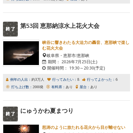
第53回 恵那納涼水上花火大会
峡谷に響きわたる大迫力の轟音、恵那峡で楽し
む花火大会
岐阜県・恵那市/恵那峡
期間：
2026年7月25日(土)
開催時間：
19:30～20:30(予定)
例年の人出：
約3万人
行ってみたい：
8
行ってよかった：
6
打ち上げ数：
2000発
有料席：
あり
屋台：
あり
にゅうかわ夏まつり
怒涛のように放たれる花火から目が離せない