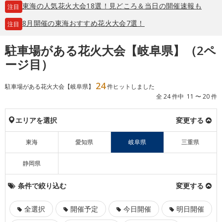
東海の人気花火大会18選！見どころ＆当日の開催速報も
注目
8月開催の東海おすすめ花火大会7選！
注目
駐車場がある花火大会【岐阜県】（2ペ
ージ目）
24
駐車場がある花火大会【岐阜県】
件ヒットしました
全 24 件中 11 〜 20 件
エリアを選択
変更する
東海
愛知県
岐阜県
三重県
静岡県
条件で絞り込む
変更する
全選択
開催予定
今日開催
明日開催