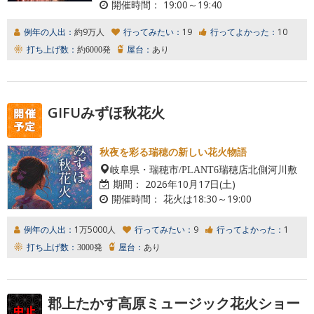
開催時間：
19:00～19:40
例年の人出：
約9万人
行ってみたい：
19
行ってよかった：
10
打ち上げ数：
約6000発
屋台：
あり
GIFUみずほ秋花火
秋夜を彩る瑞穂の新しい花火物語
岐阜県・瑞穂市/PLANT6瑞穂店北側河川敷
期間：
2026年10月17日(土)
開催時間：
花火は18:30～19:00
例年の人出：
1万5000人
行ってみたい：
9
行ってよかった：
1
打ち上げ数：
3000発
屋台：
あり
郡上たかす高原ミュージック花火ショー