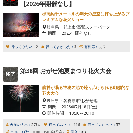
【2026年開催なし】
標高約千メートルの満天の星空に打ち上がるプ
レミアムな花火ショー
岐阜県・郡上市/高鷲スノーパーク
期間：
2026年開催なし
行ってみたい：
2
行ってよかった：
3
有料席：
あり
第38回 おがせ池夏まつり花火大会
龍神が眠る神秘の池で繰り広げられる幻想的な
花火大会
岐阜県・各務原市/おがせ池
期間：
2026年7月18日(土)
開催時間：
19:30～20:10
例年の人出：
5万人
行ってみたい：
116
行ってよかった：
57
打ち上げ数：
1000〜1500発(予定)
屋台：
あり