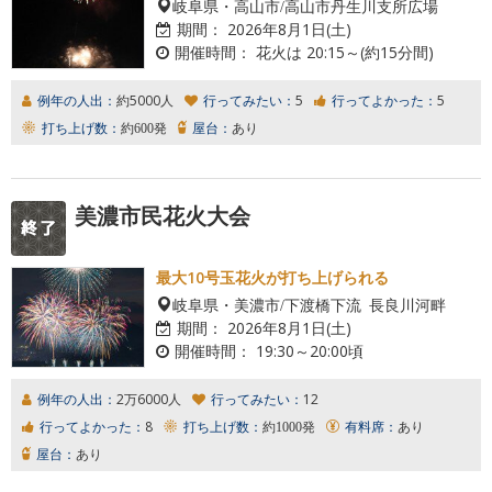
岐阜県・高山市/高山市丹生川支所広場
期間：
2026年8月1日(土)
開催時間：
花火は 20:15～(約15分間)
例年の人出：
約5000人
行ってみたい：
5
行ってよかった：
5
打ち上げ数：
約600発
屋台：
あり
美濃市民花火大会
最大10号玉花火が打ち上げられる
岐阜県・美濃市/下渡橋下流 長良川河畔
期間：
2026年8月1日(土)
開催時間：
19:30～20:00頃
例年の人出：
2万6000人
行ってみたい：
12
行ってよかった：
8
打ち上げ数：
約1000発
有料席：
あり
屋台：
あり