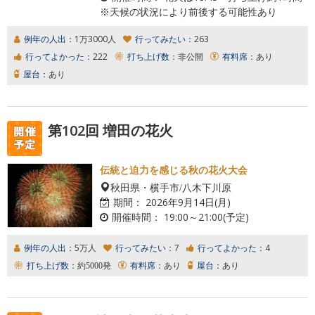
※天候の状況により前後する可能性あり
例年の人出：
1万3000人
行ってみたい：
263
行ってよかった：
222
打ち上げ数：
非公開
有料席：
あり
屋台：
あり
第102回 増田の花火
伝統と迫力を感じる秋の花火大会
秋田県・横手市/八木下川原
期間：
2026年9月14日(月)
開催時間：
19:00～21:00(予定)
例年の人出：
5万人
行ってみたい：
7
行ってよかった：
4
打ち上げ数：
約5000発
有料席：
あり
屋台：
あり