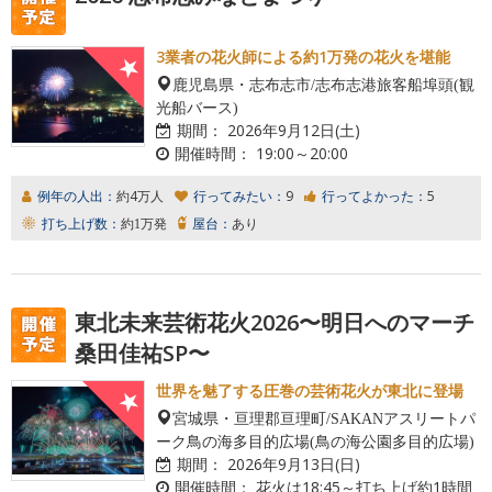
3業者の花火師による約1万発の花火を堪能
鹿児島県・志布志市/志布志港旅客船埠頭(観
光船バース)
期間：
2026年9月12日(土)
開催時間：
19:00～20:00
例年の人出：
約4万人
行ってみたい：
9
行ってよかった：
5
打ち上げ数：
約1万発
屋台：
あり
東北未来芸術花火2026〜明日へのマーチ
桑田佳祐SP〜
世界を魅了する圧巻の芸術花火が東北に登場
宮城県・亘理郡亘理町/SAKANアスリートパ
ーク鳥の海多目的広場(鳥の海公園多目的広場)
期間：
2026年9月13日(日)
開催時間：
花火は18:45～打ち上げ約1時間