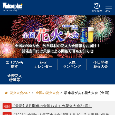
閲覧履歴
MENU
全国約900大会、独自取材の花火大会情報をお届け！
開催当日には天候による開催可否もお知らせ
エリアから
花火
人気
今日開催
探す
カレンダー
ランキング
花火大会
金麦花火
特等席
花火大会2026
全国の花火大会
駐車場がある花火大会【全国】
【最新】8月開催の全国おすすめ花火大会24選！
注目
【2026】全国の人気花火大会15選！見どころ＆当日の開催