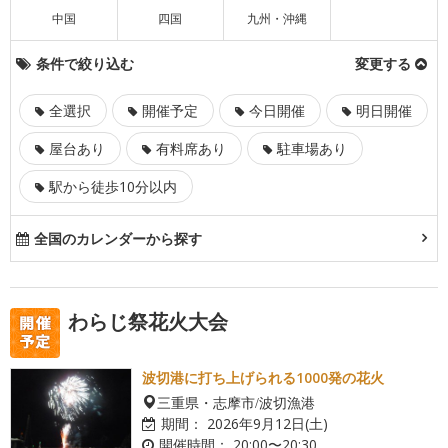
中国
四国
九州・沖縄
条件で絞り込む
変更する
全選択
開催予定
今日開催
明日開催
屋台あり
有料席あり
駐車場あり
駅から徒歩10分以内
全国のカレンダーから探す
わらじ祭花火大会
波切港に打ち上げられる1000発の花火
三重県・志摩市/波切漁港
期間：
2026年9月12日(土)
開催時間：
20:00〜20:30