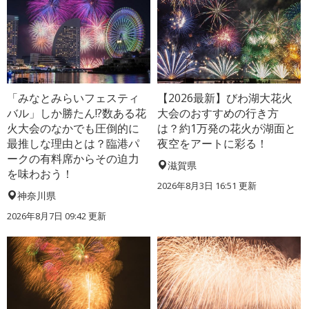
「みなとみらいフェスティ
【2026最新】びわ湖大花火
バル」しか勝たん!?数ある花
大会のおすすめの行き方
火大会のなかでも圧倒的に
は？約1万発の花火が湖面と
最推しな理由とは？臨港パ
夜空をアートに彩る！
ークの有料席からその迫力
滋賀県
を味わおう！
2026年8月3日 16:51 更新
神奈川県
2026年8月7日 09:42 更新