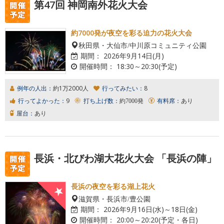
第47回 神岡南外花火大会
約7000発が夜空を彩る迫力の花火大会
秋田県・大仙市/中川原コミュニティ公園
期間：
2026年9月14日(月)
開催時間：
18:30～20:30(予定)
例年の人出：
約1万2000人
行ってみたい：
8
行ってよかった：
9
打ち上げ数：
約7000発
有料席：
あり
屋台：
あり
長浜・北びわ湖大花火大会 「長浜の陣」
長浜の夜空を彩る湖上花火
滋賀県・長浜市/豊公園
期間：
2026年9月16日(水)～18日(金)
開催時間：
20:00～20:20(予定・各日)