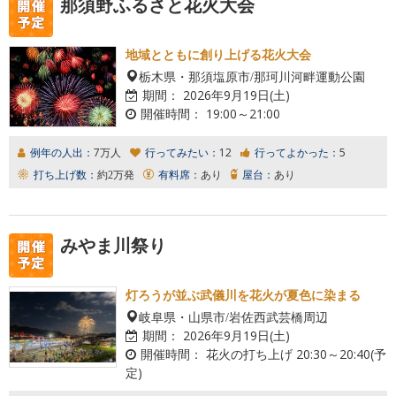
那須野ふるさと花火大会
地域とともに創り上げる花火大会
栃木県・那須塩原市/那珂川河畔運動公園
期間：
2026年9月19日(土)
開催時間：
19:00～21:00
例年の人出：
7万人
行ってみたい：
12
行ってよかった：
5
打ち上げ数：
約2万発
有料席：
あり
屋台：
あり
みやま川祭り
灯ろうが並ぶ武儀川を花火が夏色に染まる
岐阜県・山県市/岩佐西武芸橋周辺
期間：
2026年9月19日(土)
開催時間：
花火の打ち上げ 20:30～20:40(予
定)