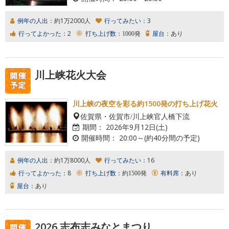
例年の人出：
約1万2000人
行ってみたい：
3
行ってよかった：
2
打ち上げ数：
1000発
屋台：
あり
川上峡花火大会
川上峡の夜空を彩る約1500発の打ち上げ花火
佐賀県・佐賀市/川上峡官人橋下流
期間：
2026年9月12日(土)
開催時間：
20:00～(約40分間の予定)
例年の人出：
約1万8000人
行ってみたい：
16
行ってよかった：
8
打ち上げ数：
約1500発
有料席：
あり
屋台：
あり
2026 志布志みなとまつり