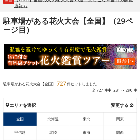
注目
速報も
駐車場がある花火大会【全国】（29ペ
ージ目）
727
駐車場がある花火大会【全国】
件ヒットしました
全 727 件中 281 〜 290 件
エリアを選択
変更する
全国
北海道
東北
関東
甲信越
北陸
東海
関西