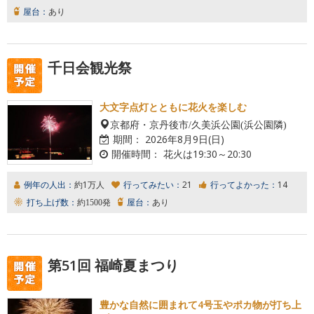
屋台：
あり
千日会観光祭
大文字点灯とともに花火を楽しむ
京都府・京丹後市/久美浜公園(浜公園隣)
期間：
2026年8月9日(日)
開催時間：
花火は19:30～20:30
例年の人出：
約1万人
行ってみたい：
21
行ってよかった：
14
打ち上げ数：
約1500発
屋台：
あり
第51回 福崎夏まつり
豊かな自然に囲まれて4号玉やポカ物が打ち上