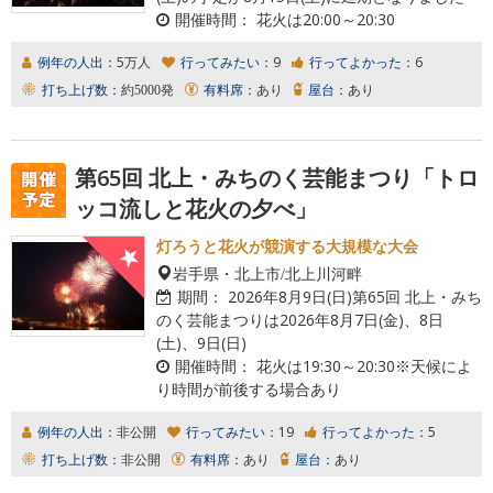
開催時間：
花火は20:00～20:30
例年の人出：
5万人
行ってみたい：
9
行ってよかった：
6
打ち上げ数：
約5000発
有料席：
あり
屋台：
あり
第65回 北上・みちのく芸能まつり「トロ
ッコ流しと花火の夕べ」
灯ろうと花火が競演する大規模な大会
岩手県・北上市/北上川河畔
期間：
2026年8月9日(日)第65回 北上・みち
のく芸能まつりは2026年8月7日(金)、8日
(土)、9日(日)
開催時間：
花火は19:30～20:30※天候によ
り時間が前後する場合あり
例年の人出：
非公開
行ってみたい：
19
行ってよかった：
5
打ち上げ数：
非公開
有料席：
あり
屋台：
あり