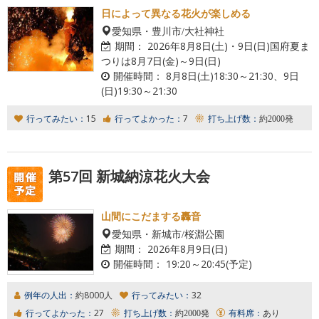
日によって異なる花火が楽しめる
愛知県・豊川市/大社神社
期間：
2026年8月8日(土)・9日(日)国府夏ま
つりは8月7日(金)～9日(日)
開催時間：
8月8日(土)18:30～21:30、9日
(日)19:30～21:30
行ってみたい：
15
行ってよかった：
7
打ち上げ数：
約2000発
第57回 新城納涼花火大会
山間にこだまする轟音
愛知県・新城市/桜淵公園
期間：
2026年8月9日(日)
開催時間：
19:20～20:45(予定)
例年の人出：
約8000人
行ってみたい：
32
行ってよかった：
27
打ち上げ数：
約2000発
有料席：
あり