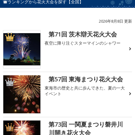
ランキングから花火大会を探す【全国】
2026年8月8日 更新
第71回 茨木辯天花火大会
1
夜空に降り注ぐスターマインのシャワー
第57回 東海まつり花火大会
2
東海市の歴史と共に歩んできた、夏の一大
イベント
第73回 一関夏まつり磐井川
3
川開き花火大会