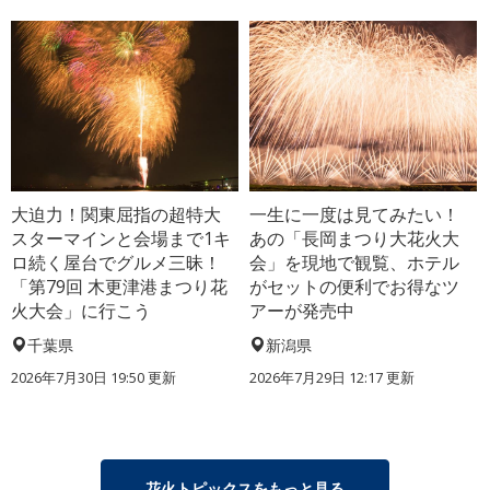
大迫力！関東屈指の超特大
一生に一度は見てみたい！
スターマインと会場まで1キ
あの「長岡まつり大花火大
ロ続く屋台でグルメ三昧！
会」を現地で観覧、ホテル
「第79回 木更津港まつり花
がセットの便利でお得なツ
火大会」に行こう
アーが発売中
千葉県
新潟県
2026年7月30日 19:50 更新
2026年7月29日 12:17 更新
花火トピックスをもっと見る