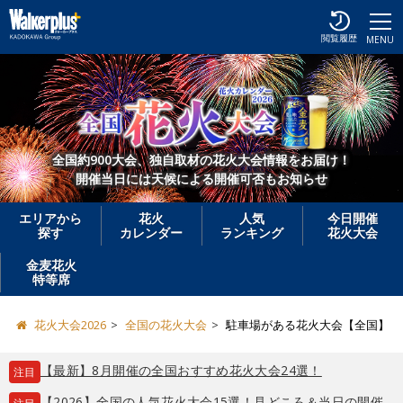
閲覧履歴
MENU
全国約900大会、独自取材の花火大会情報をお届け！
開催当日には天候による開催可否もお知らせ
エリアから
花火
人気
今日開催
探す
カレンダー
ランキング
花火大会
金麦花火
特等席
花火大会2026
全国の花火大会
駐車場がある花火大会【全国】
【最新】8月開催の全国おすすめ花火大会24選！
注目
【2026】全国の人気花火大会15選！見どころ＆当日の開催