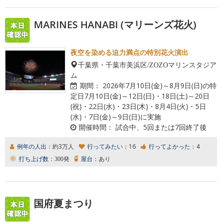
MARINES HANABI (マリーンズ花火)
夜空を染める迫力満点の特別花火演出
千葉県・千葉市美浜区/ZOZOマリンスタジア
ム
期間：
2026年7月10日(金)～8月9日(日)の特
定日7月10日(金)～12日(日)・18日(土)～20日
(祝)・22日(水)・23日(木)・8月4日(火)・5日
(水)・7日(金)～9日(日)に実施
開催時間：
試合中、5回または7回終了後
例年の人出：
約3万人
行ってみたい：
16
行ってよかった：
4
打ち上げ数：
300発
屋台：
あり
国府夏まつり