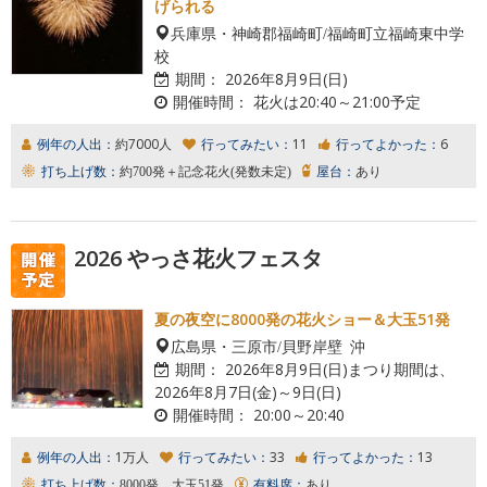
げられる
兵庫県・神崎郡福崎町/福崎町立福崎東中学
校
期間：
2026年8月9日(日)
開催時間：
花火は20:40～21:00予定
例年の人出：
約7000人
行ってみたい：
11
行ってよかった：
6
打ち上げ数：
約700発＋記念花火(発数未定)
屋台：
あり
2026 やっさ花火フェスタ
夏の夜空に8000発の花火ショー＆大玉51発
広島県・三原市/貝野岸壁 沖
期間：
2026年8月9日(日)まつり期間は、
2026年8月7日(金)～9日(日)
開催時間：
20:00～20:40
例年の人出：
1万人
行ってみたい：
33
行ってよかった：
13
打ち上げ数：
8000発、大玉51発
有料席：
あり