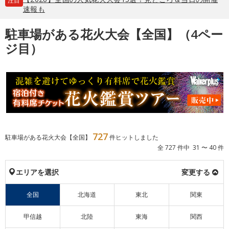
注目
速報も
駐車場がある花火大会【全国】（4ペー
ジ目）
727
駐車場がある花火大会【全国】
件ヒットしました
全 727 件中 31 〜 40 件
エリアを選択
変更する
全国
北海道
東北
関東
甲信越
北陸
東海
関西