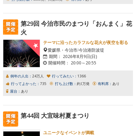
第29回 今治市民のまつり「おんまく」花
火
テーマに沿ったカラフルな花火が夜空を彩る
愛媛県・今治市/今治港防波堤
期間：
2026年8月9日(日)
開催時間：
20:00～20:55
例年の人出：
24万人
行ってみたい：
1366
行ってよかった：
735
打ち上げ数：
約1万発
有料席：
あり
屋台：
あり
第44回 大宜味村夏まつり
ユニークなイベントが満載