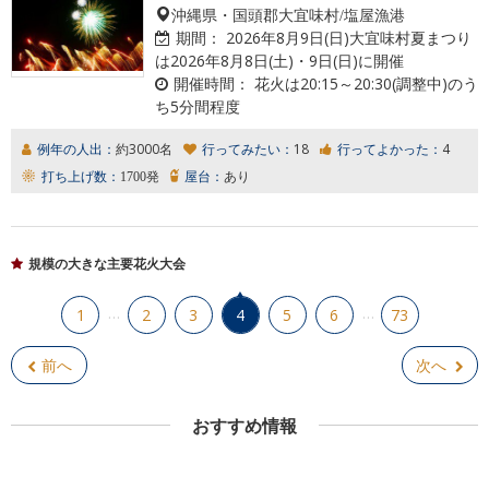
沖縄県・国頭郡大宜味村/塩屋漁港
期間：
2026年8月9日(日)大宜味村夏まつり
は2026年8月8日(土)・9日(日)に開催
開催時間：
花火は20:15～20:30(調整中)のう
ち5分間程度
例年の人出：
約3000名
行ってみたい：
18
行ってよかった：
4
打ち上げ数：
1700発
屋台：
あり
規模の大きな主要花火大会
…
…
1
2
3
4
5
6
73
前へ
次へ
おすすめ情報