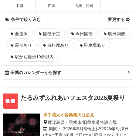
中国
四国
九州・沖縄
条件で絞り込む
変更する
全選択
開催予定
今日開催
明日開催
屋台あり
有料席あり
駐車場あり
駅から徒歩10分以内
全国のカレンダーから探す
たるみずふれあいフェスタ2026夏祭り
水中花火や音楽花火は必見
鹿児島県・垂水市/旧垂水港特設会場
期間：
2026年8月8日(土)※2026年8月8日
(土)の予定が8月15日(土)に延期となりました