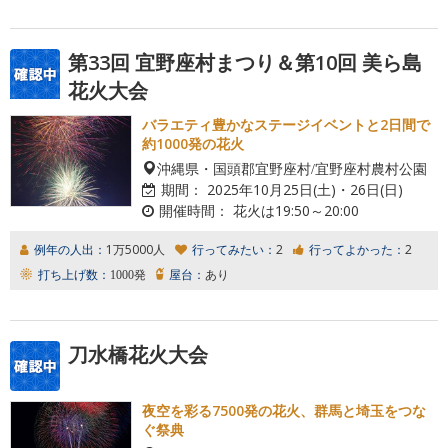
第33回 宜野座村まつり＆第10回 美ら島
花火大会
バラエティ豊かなステージイベントと2日間で
約1000発の花火
沖縄県・国頭郡宜野座村/宜野座村農村公園
期間：
2025年10月25日(土)・26日(日)
開催時間：
花火は19:50～20:00
例年の人出：
1万5000人
行ってみたい：
2
行ってよかった：
2
打ち上げ数：
1000発
屋台：
あり
刀水橋花火大会
夜空を彩る7500発の花火、群馬と埼玉をつな
ぐ祭典