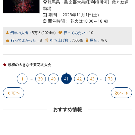
群馬県・邑楽郡大泉町/利根川河川敷とね運
動場
期間：
2025年11月1日(土)
開催時間：
花火は18:00～18:40
例年の人出：
5万人(2024年)
行ってみたい：
10
行ってよかった：
8
打ち上げ数：
7500発
屋台：
あり
規模の大きな主要花火大会
…
…
1
39
40
41
42
43
73
前へ
次へ
おすすめ情報