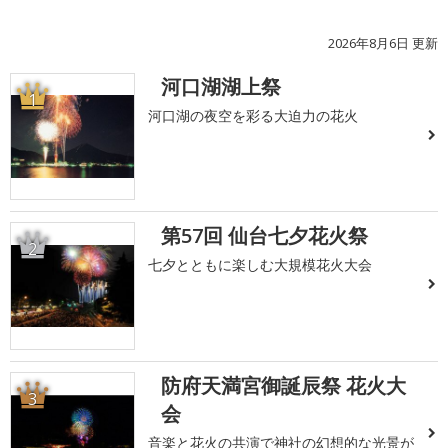
2026年8月6日 更新
河口湖湖上祭
1
河口湖の夜空を彩る大迫力の花火
第57回 仙台七夕花火祭
2
七夕とともに楽しむ大規模花火大会
防府天満宮御誕辰祭 花火大
3
会
音楽と花火の共演で神社の幻想的な光景が