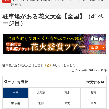
注目
速報も
駐車場がある花火大会【全国】（41ペ
ージ目）
727
駐車場がある花火大会【全国】
件ヒットしました
全 727 件中 401 〜 410 件
エリアを選択
変更する
全国
北海道
東北
関東
甲信越
北陸
東海
関西