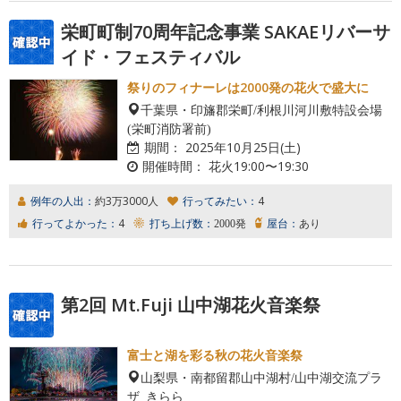
栄町町制70周年記念事業 SAKAEリバーサ
イド・フェスティバル
祭りのフィナーレは2000発の花火で盛大に
千葉県・印旛郡栄町/利根川河川敷特設会場
(栄町消防署前)
期間：
2025年10月25日(土)
開催時間：
花火19:00〜19:30
例年の人出：
約3万3000人
行ってみたい：
4
行ってよかった：
4
打ち上げ数：
2000発
屋台：
あり
第2回 Mt.Fuji 山中湖花火音楽祭
富士と湖を彩る秋の花火音楽祭
山梨県・南都留郡山中湖村/山中湖交流プラ
ザ きらら