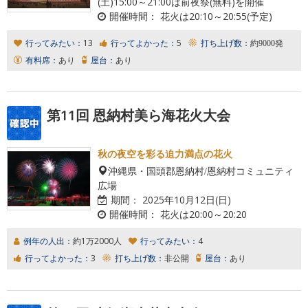
(土)15:00～21:00は前夜祭(無料)を開催
開催時間：
花火は20:10～20:55(予定)
行ってみたい：
13
行ってよかった：
5
打ち上げ数：
約9000発
有料席：
あり
屋台：
あり
第11回 恩納村美ら海花火大会
秋の夜空を彩る迫力満点の花火
沖縄県・国頭郡恩納村/恩納村コミュニティ
広場
期間：
2025年10月12日(日)
開催時間：
花火は20:00～20:20
例年の人出：
約1万2000人
行ってみたい：
4
行ってよかった：
3
打ち上げ数：
非公開
屋台：
あり