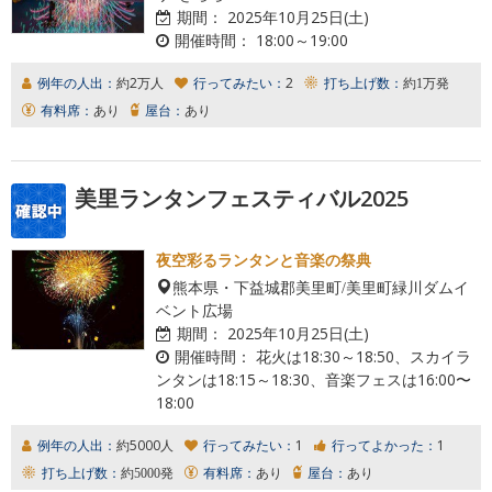
期間：
2025年10月25日(土)
開催時間：
18:00～19:00
例年の人出：
約2万人
行ってみたい：
2
打ち上げ数：
約1万発
有料席：
あり
屋台：
あり
美里ランタンフェスティバル2025
夜空彩るランタンと音楽の祭典
熊本県・下益城郡美里町/美里町緑川ダムイ
ベント広場
期間：
2025年10月25日(土)
開催時間：
花火は18:30～18:50、スカイラ
ンタンは18:15～18:30、音楽フェスは16:00〜
18:00
例年の人出：
約5000人
行ってみたい：
1
行ってよかった：
1
打ち上げ数：
約5000発
有料席：
あり
屋台：
あり