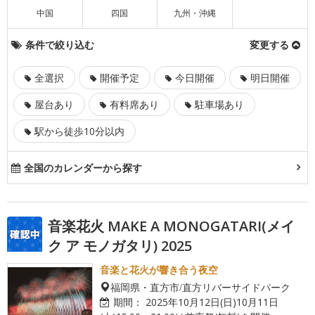
中国
四国
九州・沖縄
条件で絞り込む
変更する
全選択
開催予定
今日開催
明日開催
屋台あり
有料席あり
駐車場あり
駅から徒歩10分以内
全国のカレンダーから探す
音楽花火 MAKE A MONOGATARI(メイ
ク ア モノガタリ) 2025
音楽と花火が響き合う夜空
福岡県・直方市/直方リバーサイドパーク
期間：
2025年10月12日(日)10月11日