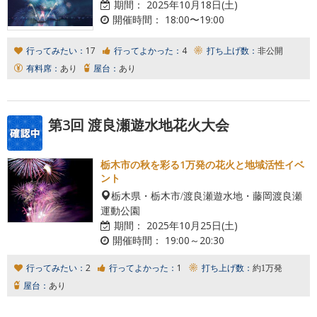
期間：
2025年10月18日(土)
開催時間：
18:00〜19:00
行ってみたい：
17
行ってよかった：
4
打ち上げ数：
非公開
有料席：
あり
屋台：
あり
第3回 渡良瀬遊水地花火大会
栃木市の秋を彩る1万発の花火と地域活性イベ
ント
栃木県・栃木市/渡良瀬遊水地・藤岡渡良瀬
運動公園
期間：
2025年10月25日(土)
開催時間：
19:00～20:30
行ってみたい：
2
行ってよかった：
1
打ち上げ数：
約1万発
屋台：
あり