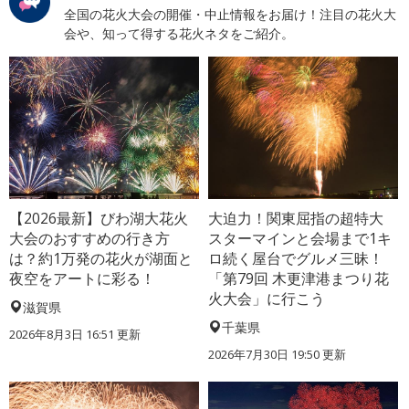
全国の花火大会の開催・中止情報をお届け！注目の花火大
会や、知って得する花火ネタをご紹介。
【2026最新】びわ湖大花火
大迫力！関東屈指の超特大
大会のおすすめの行き方
スターマインと会場まで1キ
は？約1万発の花火が湖面と
ロ続く屋台でグルメ三昧！
夜空をアートに彩る！
「第79回 木更津港まつり花
火大会」に行こう
滋賀県
千葉県
2026年8月3日 16:51 更新
2026年7月30日 19:50 更新