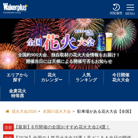
閲覧履歴
MENU
全国約900大会、独自取材の花火大会情報をお届け！
開催当日には天候による開催可否もお知らせ
エリアから
花火
人気
今日開催
探す
カレンダー
ランキング
花火大会
金麦花火
特等席
花火大会2026
全国の花火大会
駐車場がある花火大会【全国】
【最新】8月開催の全国おすすめ花火大会24選！
注目
【2026】全国の人気花火大会15選！見どころ＆当日の開催