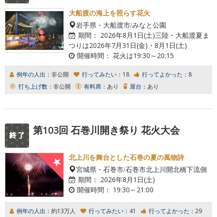
大船渡の海上を照らす花火
岩手県・大船渡市/みなと公園
期間：
2026年8月1日(土)三陸・大船渡夏ま
つりは2026年7月31日(金)・8月1日(土)
開催時間：
花火は19:30～20:15
例年の人出：
非公開
行ってみたい：
18
行ってよかった：
8
打ち上げ数：
非公開
有料席：
あり
屋台：
あり
第103回 石巻川開き祭り 花火大会
北上川を舞台とした石巻の夏の風物詩
宮城県・石巻市/石巻市北上川開北橋下流側
期間：
2026年8月1日(土)
開催時間：
19:30～21:00
例年の人出：
約13万人
行ってみたい：
41
行ってよかった：
29