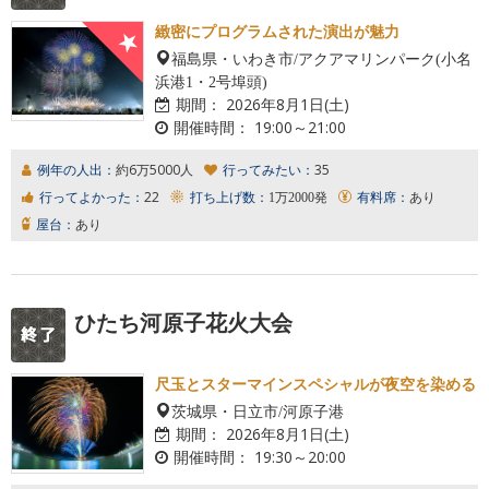
緻密にプログラムされた演出が魅力
福島県・いわき市/アクアマリンパーク(小名
浜港1・2号埠頭)
期間：
2026年8月1日(土)
開催時間：
19:00～21:00
例年の人出：
約6万5000人
行ってみたい：
35
行ってよかった：
22
打ち上げ数：
1万2000発
有料席：
あり
屋台：
あり
ひたち河原子花火大会
尺玉とスターマインスペシャルが夜空を染める
茨城県・日立市/河原子港
期間：
2026年8月1日(土)
開催時間：
19:30～20:00