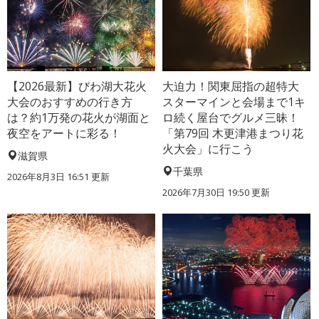
【2026最新】びわ湖大花火
大迫力！関東屈指の超特大
大会のおすすめの行き方
スターマインと会場まで1キ
は？約1万発の花火が湖面と
ロ続く屋台でグルメ三昧！
夜空をアートに彩る！
「第79回 木更津港まつり花
火大会」に行こう
滋賀県
千葉県
2026年8月3日 16:51 更新
2026年7月30日 19:50 更新