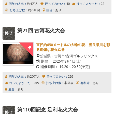
例年の人出：
約4万人
行ってみたい：
40
行ってよかった：
22
打ち上げ数：
約2500発
屋台：
あり
第21回 古河花火大会
直径約650メートルの大輪の花、渡良瀬川を彩
る絢爛な花火絵巻
茨城県・古河市/古河ゴルフリンクス
期間：
2026年8月1日(土)
開催時間：
19:20～20:30(予定)
例年の人出：
約20万人
行ってみたい：
295
行ってよかった：
259
打ち上げ数：
非公表
有料席：
あり
屋台：
あり
第110回記念 足利花火大会