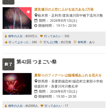
渡良瀬川の上空に上がる迫力ある2万発
栃木県・足利市/渡良瀬川田中橋下流河川敷
期間：
2026年8月1日(土)
開催時間：
19:15～20:50
例年の人出：
約50万人
行ってみたい：
302
行ってよかった：
280
打ち上げ数：
約2万発
有料席：
あり
第42回 つまごい祭
夏祭りのフィナーレは臨場感あふれる花火を
群馬県・吾妻郡嬬恋村/嬬恋村立東部小学校
校庭対岸・吾妻川河川敷右岸
期間：
2026年8月1日(土)
開催時間：
19:30～20:30
例年の人出：
約2000人
行ってみたい：
17