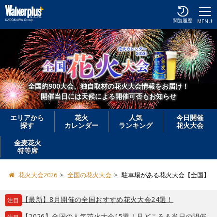
閲覧履歴
MENU
全国約900大会、独自取材の花火大会情報をお届け！
開催当日には天候による開催可否もお知らせ
エリアから
花火
人気
今日開催
探す
カレンダー
ランキング
花火大会
金麦花火
特等席
花火大会2026
全国の花火大会
駐車場がある花火大会【全国】
【最新】8月開催の全国おすすめ花火大会24選！
注目
【2026】全国の人気花火大会15選！見どころ＆当日の開催