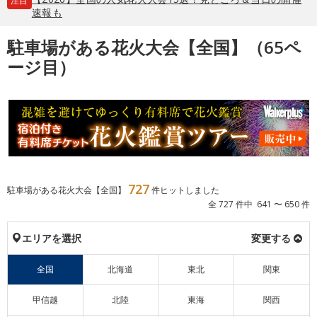
注目
速報も
駐車場がある花火大会【全国】（65ペ
ージ目）
727
駐車場がある花火大会【全国】
件ヒットしました
全 727 件中 641 〜 650 件
エリアを選択
変更する
全国
北海道
東北
関東
甲信越
北陸
東海
関西