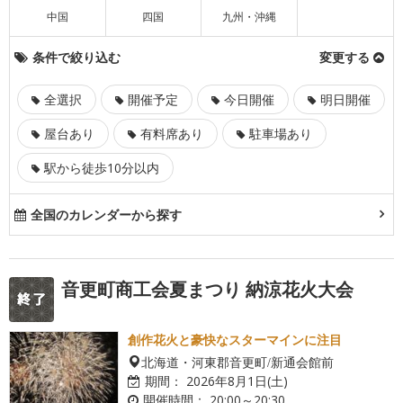
中国
四国
九州・沖縄
条件で絞り込む
変更する
全選択
開催予定
今日開催
明日開催
屋台あり
有料席あり
駐車場あり
駅から徒歩10分以内
全国のカレンダーから探す
音更町商工会夏まつり 納涼花火大会
創作花火と豪快なスターマインに注目
北海道・河東郡音更町/新通会館前
期間：
2026年8月1日(土)
開催時間：
20:00～20:30