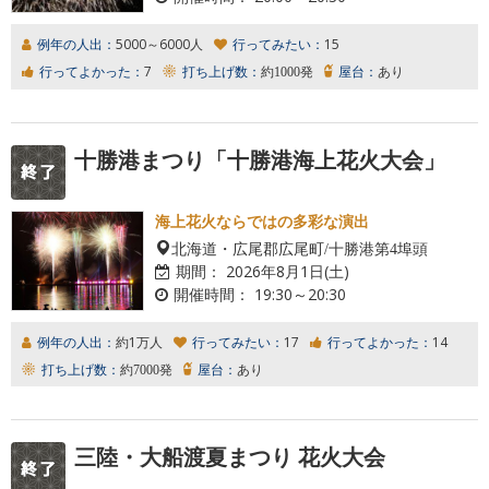
例年の人出：
5000～6000人
行ってみたい：
15
行ってよかった：
7
打ち上げ数：
約1000発
屋台：
あり
十勝港まつり「十勝港海上花火大会」
海上花火ならではの多彩な演出
北海道・広尾郡広尾町/十勝港第4埠頭
期間：
2026年8月1日(土)
開催時間：
19:30～20:30
例年の人出：
約1万人
行ってみたい：
17
行ってよかった：
14
打ち上げ数：
約7000発
屋台：
あり
三陸・大船渡夏まつり 花火大会