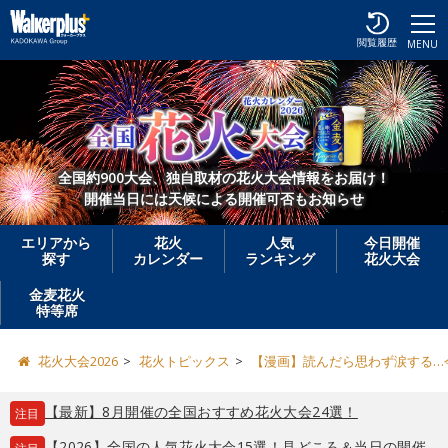
閲覧履歴
MENU
全国約900大会、独自取材の花火大会情報をお届け！
開催当日には天候による開催可否もお知らせ
エリアから
花火
人気
今日開催
探す
カレンダー
ランキング
花火大会
金麦花火
特等席
花火大会2026
花火トピックス
【漫画】読んだら思わず涙する…
【最新】8月開催の全国おすすめ花火大会24選！
注目
【2026】全国の人気花火大会15選！見どころ＆当日の開催