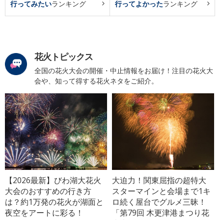
行ってみたい
ランキング
行ってよかった
ランキング
花火トピックス
全国の花火大会の開催・中止情報をお届け！注目の花火大
会や、知って得する花火ネタをご紹介。
【2026最新】びわ湖大花火
大迫力！関東屈指の超特大
大会のおすすめの行き方
スターマインと会場まで1キ
は？約1万発の花火が湖面と
ロ続く屋台でグルメ三昧！
夜空をアートに彩る！
「第79回 木更津港まつり花