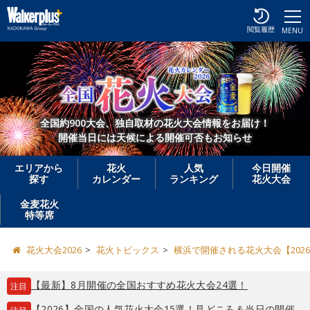
閲覧履歴
MENU
全国約900大会、独自取材の花火大会情報をお届け！
開催当日には天候による開催可否もお知らせ
エリアから
花火
人気
今日開催
探す
カレンダー
ランキング
花火大会
金麦花火
特等席
花火大会2026
花火トピックス
横浜で開催される花火大会【202
【最新】8月開催の全国おすすめ花火大会24選！
注目
【2026】全国の人気花火大会15選！見どころ＆当日の開催