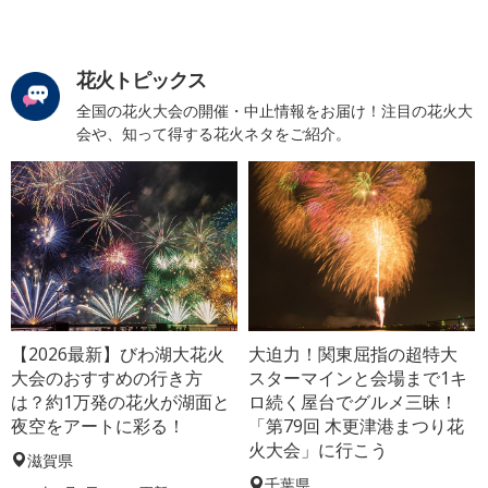
花火トピックス
全国の花火大会の開催・中止情報をお届け！注目の花火大
会や、知って得する花火ネタをご紹介。
【2026最新】びわ湖大花火
大迫力！関東屈指の超特大
大会のおすすめの行き方
スターマインと会場まで1キ
は？約1万発の花火が湖面と
ロ続く屋台でグルメ三昧！
夜空をアートに彩る！
「第79回 木更津港まつり花
火大会」に行こう
滋賀県
千葉県