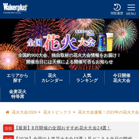
閲覧履歴
MENU
全国約900大会、独自取材の花火大会情報をお届け！
開催当日には天候による開催可否もお知らせ
エリアから
花火
人気
今日開催
探す
カレンダー
ランキング
花火大会
金麦花火
特等席
花火大会2026
花火トピックス
花火大会速報！2023年の花火大
【最新】8月開催の全国おすすめ花火大会24選！
注目
【2026】全国の人気花火大会15選！見どころ＆当日の開催