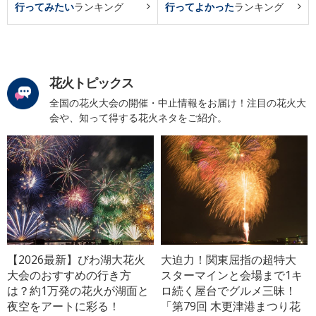
行ってみたい
ランキング
行ってよかった
ランキング
花火トピックス
全国の花火大会の開催・中止情報をお届け！注目の花火大
会や、知って得する花火ネタをご紹介。
【2026最新】びわ湖大花火
大迫力！関東屈指の超特大
大会のおすすめの行き方
スターマインと会場まで1キ
は？約1万発の花火が湖面と
ロ続く屋台でグルメ三昧！
夜空をアートに彩る！
「第79回 木更津港まつり花