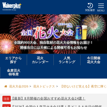
閲覧履歴
MENU
全国約900大会、独自取材の花火大会情報をお届け！
開催当日には天候による開催可否もお知らせ
エリアから
花火
人気
今日開催
探す
カレンダー
ランキング
花火大会
金麦花火
特等席
花火大会2026
花火トピックス
【切ないけど笑える】夜空に輝く
【最新】8月開催の全国おすすめ花火大会24選！
注目
【2026】全国の人気花火大会15選！見どころ＆当日の開催