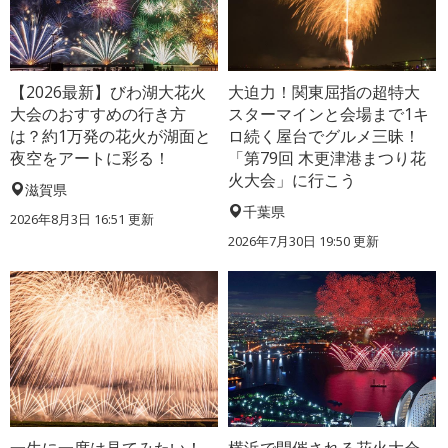
【2026最新】びわ湖大花火
大迫力！関東屈指の超特大
大会のおすすめの行き方
スターマインと会場まで1キ
は？約1万発の花火が湖面と
ロ続く屋台でグルメ三昧！
夜空をアートに彩る！
「第79回 木更津港まつり花
火大会」に行こう
滋賀県
千葉県
2026年8月3日 16:51 更新
2026年7月30日 19:50 更新
一生に一度は見てみたい！
横浜で開催される花火大会