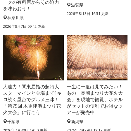
ークの有料席からその迫力
滋賀県
を味わおう！
2026年8月3日 16:51 更新
神奈川県
2026年8月7日 09:42 更新
大迫力！関東屈指の超特大
一生に一度は見てみたい！
スターマインと会場まで1キ
あの「長岡まつり大花火大
ロ続く屋台でグルメ三昧！
会」を現地で観覧、ホテル
「第79回 木更津港まつり花
がセットの便利でお得なツ
火大会」に行こう
アーが発売中
千葉県
新潟県
2026年7月30日 19:50 更新
2026年7月29日 12:17 更新