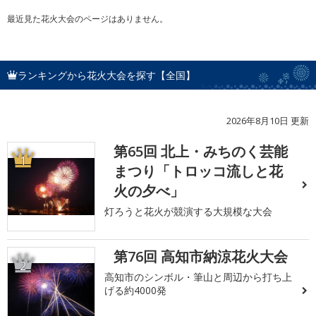
最近見た花火大会のページはありません。
ランキングから花火大会を探す【全国】
2026年8月10日 更新
第65回 北上・みちのく芸能
1
まつり「トロッコ流しと花
火の夕べ」
灯ろうと花火が競演する大規模な大会
第76回 高知市納涼花火大会
2
高知市のシンボル・筆山と周辺から打ち上
げる約4000発