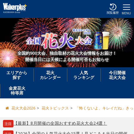
閲覧履歴
MENU
全国約900大会、独自取材の花火大会情報をお届け！
開催当日には天候による開催可否もお知らせ
エリアから
花火
人気
今日開催
探す
カレンダー
ランキング
花火大会
金麦花火
特等席
花火大会2026
花火トピックス
「怖くないよ、キレイだね」きっ
【最新】8月開催の全国おすすめ花火大会24選！
注目
【2026】全国の人気花火大会15選！見どころ＆当日の開催