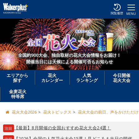
閲覧履歴
MENU
全国約900大会、独自取材の花火大会情報をお届け！
開催当日には天候による開催可否もお知らせ
エリアから
花火
人気
今日開催
探す
カレンダー
ランキング
花火大会
金麦花火
特等席
花火大会2026
花火トピックス
花火大会の前日、声をかけただけで
【最新】8月開催の全国おすすめ花火大会24選！
注目
【2026】全国の人気花火大会15選！見どころ＆当日の開催