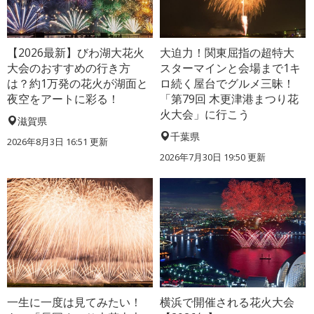
【2026最新】びわ湖大花火
大迫力！関東屈指の超特大
大会のおすすめの行き方
スターマインと会場まで1キ
は？約1万発の花火が湖面と
ロ続く屋台でグルメ三昧！
夜空をアートに彩る！
「第79回 木更津港まつり花
火大会」に行こう
滋賀県
千葉県
2026年8月3日 16:51 更新
2026年7月30日 19:50 更新
一生に一度は見てみたい！
横浜で開催される花火大会