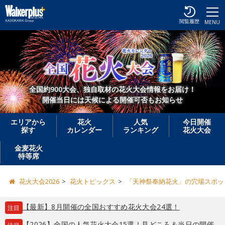
閲覧履歴
MENU
全国約900大会、独自取材の花火大会情報をお届け！
開催当日には天候による開催可否もお知らせ
エリアから
花火
人気
今日開催
探す
カレンダー
ランキング
花火大会
金麦花火
特等席
花火大会2026
花火トピックス
「天神祭奉納花火」の穴場スポッ
【最新】8月開催の全国おすすめ花火大会24選！
注目
【2026】全国の人気花火大会15選！見どころ＆当日の開催