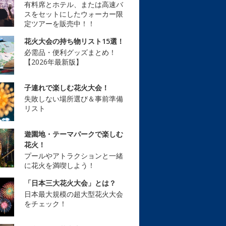
有料席とホテル、または高速バ
スをセットにしたウォーカー限
定ツアーを販売中！！
花火大会の持ち物リスト15選！
必需品・便利グッズまとめ！
【2026年最新版】
子連れで楽しむ花火大会！
失敗しない場所選び＆事前準備
リスト
遊園地・テーマパークで楽しむ
花火！
プールやアトラクションと一緒
に花火を満喫しよう！
「日本三大花火大会」とは？
日本最大規模の超大型花火大会
をチェック！