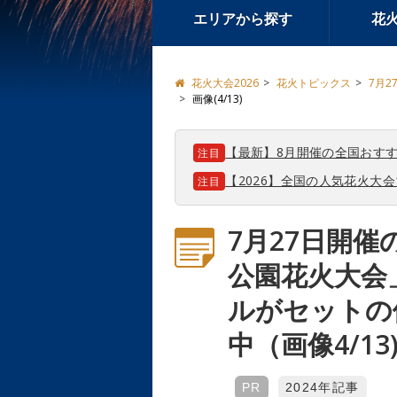
エリアから探す
花
花火大会2026
花火トピックス
7月
画像(4/13)
【最新】8月開催の全国おすす
注目
【2026】全国の人気花火大
注目
7月27日開催
公園花火大会
ルがセットの
中（画像4/13
PR
2024年記事