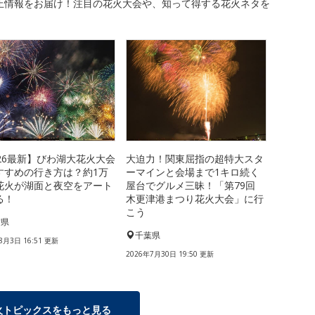
止情報をお届け！注目の花火大会や、知って得する花火ネタを
026最新】びわ湖大花火大会
大迫力！関東屈指の超特大スタ
すすめの行き方は？約1万
ーマインと会場まで1キロ続く
花火が湖面と夜空をアート
屋台でグルメ三昧！「第79回
る！
木更津港まつり花火大会」に行
こう
賀県
千葉県
8月3日 16:51 更新
2026年7月30日 19:50 更新
火トピックスをもっと見る