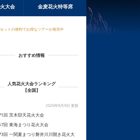
火大会
金麦花火特等席
がセットの便利でお得なツアーが発売中
おすすめ情報
人気花火大会ランキング
【全国】
2026年8月9日 更新
71回 茨木辯天花火大会
57回 東海まつり花火大会
73回 一関夏まつり磐井川川開き花火大