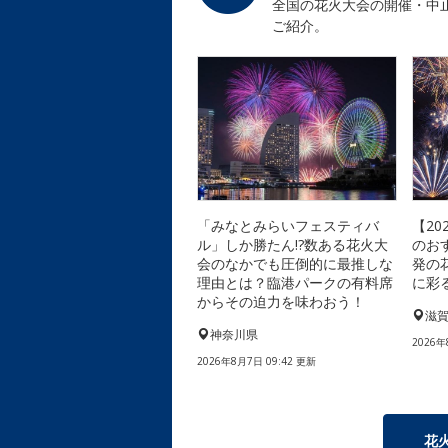
全国の花火大会の開催・中
ご紹介。
「みなとみらいフェスティバ
【2
ル」しか勝たん!?数ある花火大
のお
会のなかでも圧倒的に最推しな
発の
理由とは？臨港パークの有料席
に彩
からその迫力を味わおう！
滋
神奈川県
2026年
2026年8月7日 09:42 更新
花