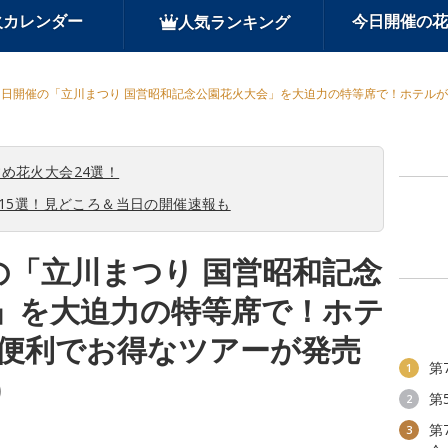
火カレンダー
今日開催の花
人気ランキング
27日開催の「立川まつり 国営昭和記念公園花火大会」を大迫力の特等席で！ホテル
め花火大会24選！
会15選！見どころ＆当日の開催速報も
の「立川まつり 国営昭和記念
」を大迫力の特等席で！ホテ
便利でお得なツアーが発売
第
1
)
第
2
第
3