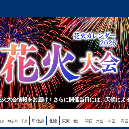
の花火大会情報をお届け！さらに開催当日には、天候によ
甲信越
北陸
東海
関西
中国
四国
東京
神奈川
千葉
愛知
大阪