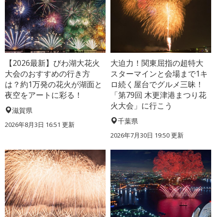
【2026最新】びわ湖大花火
大迫力！関東屈指の超特大
大会のおすすめの行き方
スターマインと会場まで1キ
は？約1万発の花火が湖面と
ロ続く屋台でグルメ三昧！
夜空をアートに彩る！
「第79回 木更津港まつり花
火大会」に行こう
滋賀県
千葉県
2026年8月3日 16:51 更新
2026年7月30日 19:50 更新