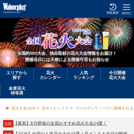
閲覧履歴
MENU
全国約900大会、独自取材の花火大会情報をお届け！
開催当日には天候による開催可否もお知らせ
エリアから
花火
人気
今日開催
探す
カレンダー
ランキング
花火大会
金麦花火
特等席
花火大会2026
花火トピックス
ゴールデンウィークに開催される花
【最新】8月開催の全国おすすめ花火大会24選！
注目
【2026】全国の人気花火大会15選！見どころ＆当日の開催