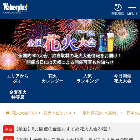
閲覧履歴
MENU
全国約900大会、独自取材の花火大会情報をお届け！
開催当日には天候による開催可否もお知らせ
エリアから
花火
人気
今日開催
探す
カレンダー
ランキング
花火大会
金麦花火
特等席
花火大会2026
花火トピックス
「泉州夢花火 in 泉南」×「日
【最新】8月開催の全国おすすめ花火大会24選！
注目
【2026】全国の人気花火大会15選！見どころ＆当日の開催