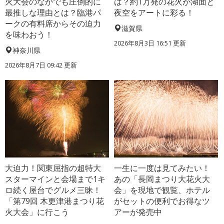
火大会のなかでも圧倒的に
は？約1万発の花火が湖面と
最推しな理由とは？臨港パ
夜空をアートに彩る！
ークの有料席からその迫力
滋賀県
を味わおう！
2026年8月3日 16:51 更新
神奈川県
2026年8月7日 09:42 更新
大迫力！関東屈指の超特大
一生に一度は見てみたい！
スターマインと会場まで1キ
あの「長岡まつり大花火大
ロ続く屋台でグルメ三昧！
会」を現地で観覧、ホテル
「第79回 木更津港まつり花
がセットの便利でお得なツ
火大会」に行こう
アーが発売中