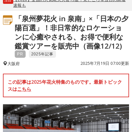
注目
速報も
「泉州夢花火 in 泉南」×「日本の夕
陽百選」！非日常的なロケーショ
ンに心癒やされる、お得で便利な
鑑賞ツアーを販売中（画像12/12)
PR
2025年記事
2025年7月19日 07:00更新
大阪府
この記事は2025年花火特集のものです。最新トピック
スは
こちら