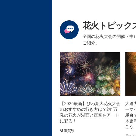
花火トピック
全国の花火大会の開催・中
ご紹介。
【2026最新】びわ湖大花火大会
大迫
のおすすめの行き方は？約1万
ーマ
発の花火が湖面と夜空をアート
屋台
に彩る！
木更
こう
滋賀県