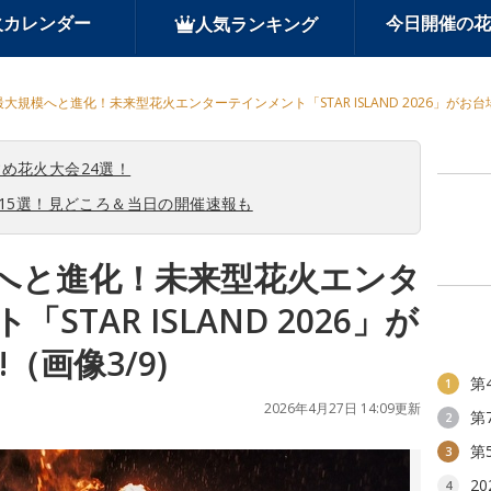
火カレンダー
今日開催の花
人気ランキング
大規模へと進化！未来型花火エンターテインメント「STAR ISLAND 2026」がお台場
め花火大会24選！
会15選！見どころ＆当日の開催速報も
へと進化！未来型花火エンタ
STAR ISLAND 2026」が
（画像3/9)
第
1
2026年4月27日 14:09更新
第
2
第
3
2
4