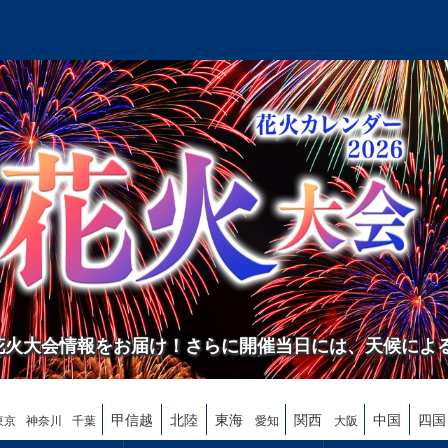
の花火大会情報をお届け！さらに開催当日には、天候によ
甲信越
北陸
東海
関西
中国
四国
東京
神奈川
千葉
愛知
大阪