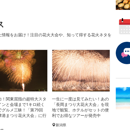
ス
止情報をお届け！注目の花火大会や、知って得する花火ネタを
力！関東屈指の超特大スタ
一生に一度は見てみたい！あの
インと会場まで1キロ続く
「長岡まつり大花火大会」を現
でグルメ三昧！「第79回
地で観覧、ホテルがセットの便
津港まつり花火大会」に行
利でお得なツアーが発売中
新潟県