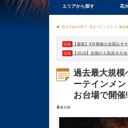
エリアから探す
花
花火大会2026
花火トピックス
過去最
【最新】8月開催の全国おすす
注目
【2026】全国の人気花火大
注目
過去最大規模
ーテインメント「
お台場で開催!!
東京都