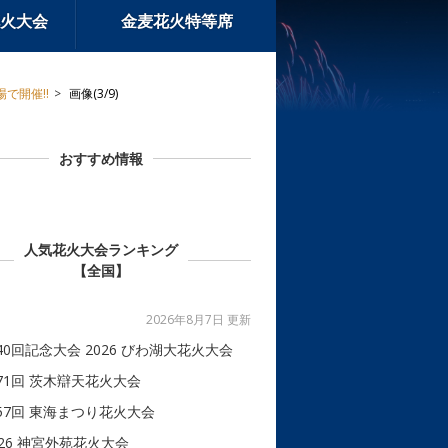
火大会
金麦花火特等席
で開催!!
画像(3/9)
おすすめ情報
人気花火大会ランキング
【全国】
2026年8月7日 更新
40回記念大会 2026 びわ湖大花火大会
71回 茨木辯天花火大会
57回 東海まつり花火大会
026 神宮外苑花火大会