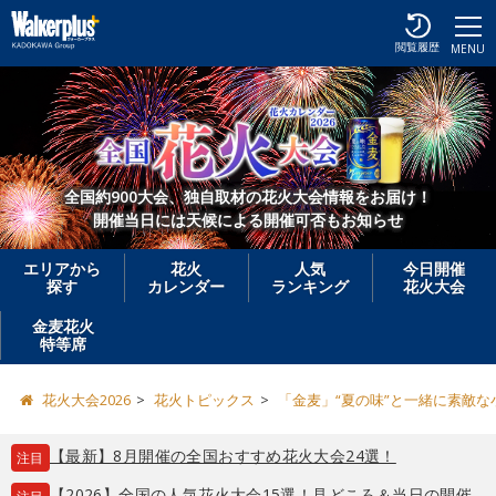
閲覧履歴
MENU
全国約900大会、独自取材の花火大会情報をお届け！
開催当日には天候による開催可否もお知らせ
エリアから
花火
人気
今日開催
探す
カレンダー
ランキング
花火大会
金麦花火
特等席
花火大会2026
花火トピックス
「金麦」“夏の味”と一緒に素敵
【最新】8月開催の全国おすすめ花火大会24選！
注目
【2026】全国の人気花火大会15選！見どころ＆当日の開催