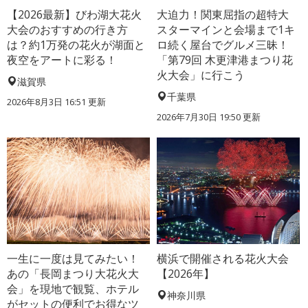
【2026最新】びわ湖大花火
大迫力！関東屈指の超特大
大会のおすすめの行き方
スターマインと会場まで1キ
は？約1万発の花火が湖面と
ロ続く屋台でグルメ三昧！
夜空をアートに彩る！
「第79回 木更津港まつり花
火大会」に行こう
滋賀県
千葉県
2026年8月3日 16:51 更新
2026年7月30日 19:50 更新
一生に一度は見てみたい！
横浜で開催される花火大会
あの「長岡まつり大花火大
【2026年】
会」を現地で観覧、ホテル
神奈川県
がセットの便利でお得なツ