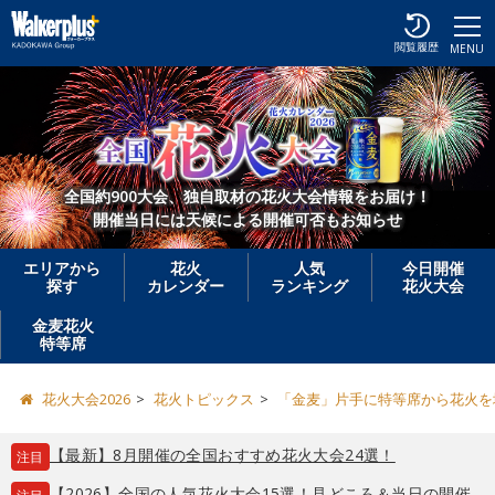
閲覧履歴
MENU
全国約900大会、独自取材の花火大会情報をお届け！
開催当日には天候による開催可否もお知らせ
エリアから
花火
人気
今日開催
探す
カレンダー
ランキング
花火大会
金麦花火
特等席
花火大会2026
花火トピックス
「金麦」片手に特等席から花火を堪
【最新】8月開催の全国おすすめ花火大会24選！
注目
【2026】全国の人気花火大会15選！見どころ＆当日の開催