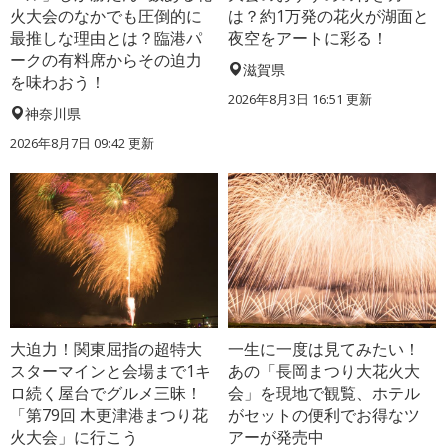
火大会のなかでも圧倒的に
は？約1万発の花火が湖面と
最推しな理由とは？臨港パ
夜空をアートに彩る！
ークの有料席からその迫力
滋賀県
を味わおう！
2026年8月3日 16:51 更新
神奈川県
2026年8月7日 09:42 更新
大迫力！関東屈指の超特大
一生に一度は見てみたい！
スターマインと会場まで1キ
あの「長岡まつり大花火大
ロ続く屋台でグルメ三昧！
会」を現地で観覧、ホテル
「第79回 木更津港まつり花
がセットの便利でお得なツ
火大会」に行こう
アーが発売中