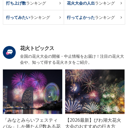
打ち上げ数
ランキング
花火大会の人出
ランキング
行ってみたい
ランキング
行ってよかった
ランキング
花火トピックス
全国の花火大会の開催・中止情報をお届け！注目の花火大
会や、知って得する花火ネタをご紹介。
「みなとみらいフェスティ
【2026最新】びわ湖大花火
バル」しか勝たん!?数ある花
大会のおすすめの行き方