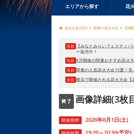
エリアから探す
花
花火大会2026
関東の花火大会
茨城
【みなとみらいフェスティバ
注目
ー販売中！
8月開催の関東おすすめ花火大
注目
関東の人気花火大会15選！
注目
横浜で開催される花火大会【2
注目
画像詳細(3枚目
2026年8月1日(土)
開催期間
19:20～20:30(予定)
開催時間