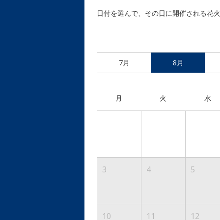
日付を選んで、その日に開催される花
7月
8月
月
火
水
3
4
5
10
11
12