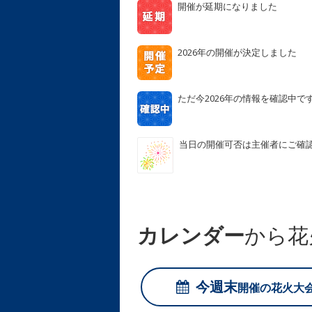
開催が延期になりました
2026年の開催が決定しました
ただ今2026年の情報を確認中で
当日の開催可否は主催者にご確
カレンダー
から花
今週末
開催の
花火大