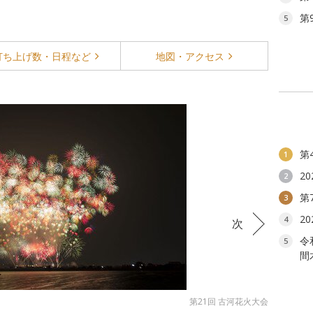
第
5
打ち上げ数・
日程など
地図・
アクセス
第
1
2
2
第
3
2
4
次
令
5
間
第21回 古河花火大会