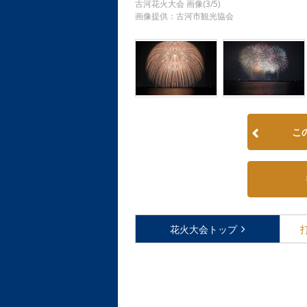
古河花火大会 画像(3/5)
画像提供：古河市観光協会
こ
花火大会
トップ