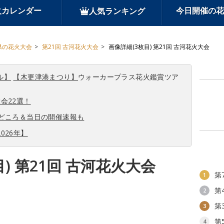
火カレンダー
今日開催の花
人気ランキング
県の花火大会
第21回 古河花火大会
画像詳細(3枚目) 第21回 古河花火大会
ル】
【木更津港まつり】
ウォーカープラス花火鑑賞ツア
会22選！
見どころ＆当日の開催速報も
026年】
) 第21回 古河花火大会
第
1
第
2
第
3
第
4