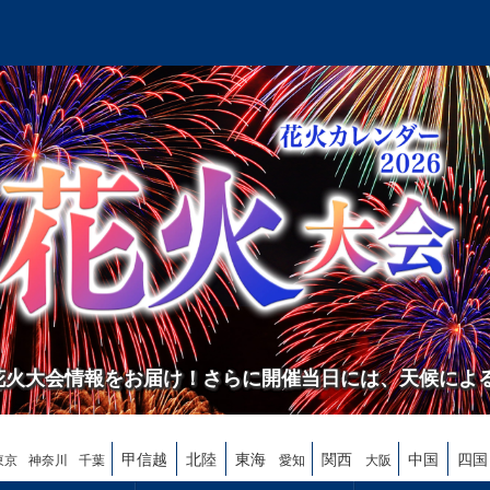
の花火大会情報をお届け！さらに開催当日には、天候によ
甲信越
北陸
東海
関西
中国
四国
東京
神奈川
千葉
愛知
大阪