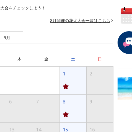
火大会をチェックしよう！
8月開催の花火大会一覧はこちら
9月
木
金
土
日
1
2
6
7
8
9
13
14
15
16