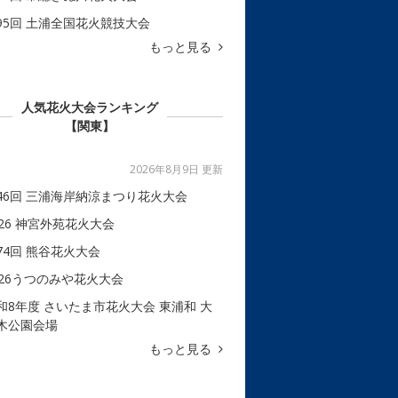
95回 土浦全国花火競技大会
もっと見る
人気花火大会ランキング
【関東】
2026年8月9日 更新
46回 三浦海岸納涼まつり花火大会
026 神宮外苑花火大会
74回 熊谷花火大会
026うつのみや花火大会
和8年度 さいたま市花火大会 東浦和 大
木公園会場
もっと見る