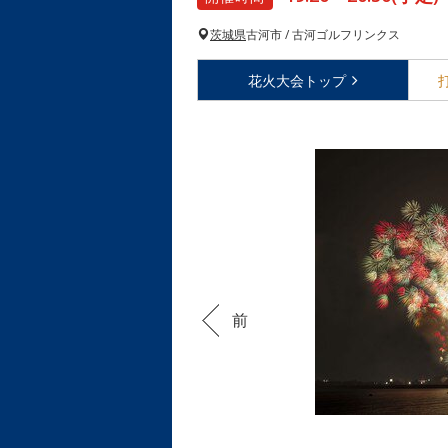
茨城県
古河市 / 古河ゴルフリンクス
花火大会
トップ
前