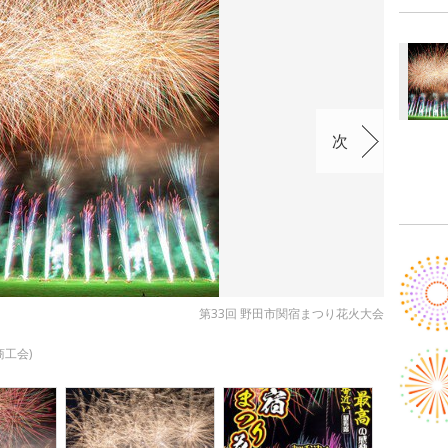
次
第33回 野田市関宿まつり花火大会
工会)