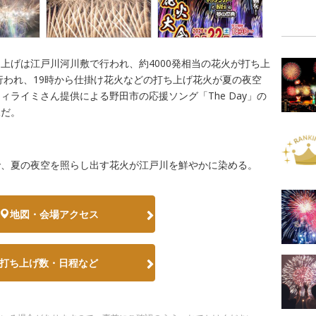
上げは江戸川河川敷で行われ、約4000発相当の花火が打ち上
が行われ、19時から仕掛け花火などの打ち上げ花火が夏の夜空
ライミさん提供による野田市の応援ソング「The Day」の
見だ。
で、夏の夜空を照らし出す花火が江戸川を鮮やかに染める。
地図・会場アクセス
打ち上げ数・日程など