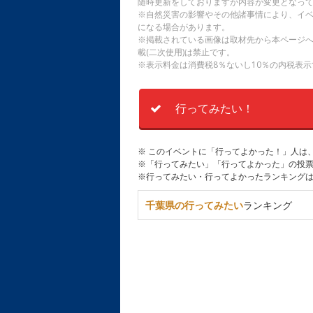
随時更新をしておりますが内容が変更となっ
※自然災害の影響やその他諸事情により、イ
になる場合があります。
※掲載されている画像は取材先から本ページ
載(二次使用)は禁止です。
※表示料金は消費税8％ないし10％の内税表示
行ってみたい！
※ このイベントに「行ってよかった！」人は
※「行ってみたい」「行ってよかった」の投票
※行ってみたい・行ってよかったランキング
千葉県の行ってみたい
ランキング