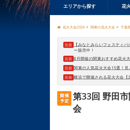
エリアから探す
花
花火大会2026
関東の花火大会
千葉
【みなとみらいフェスティバ
注目
ー販売中！
8月開催の関東おすすめ花火大
注目
関東の人気花火大会15選！
注目
横浜で開催される花火大会【2
注目
第33回 野田
会