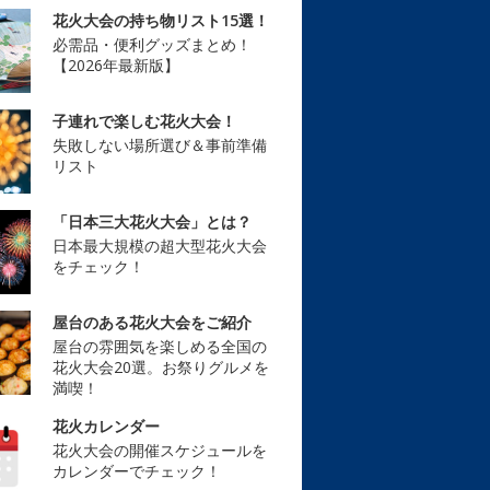
花火大会の持ち物リスト15選！
必需品・便利グッズまとめ！
【2026年最新版】
子連れで楽しむ花火大会！
失敗しない場所選び＆事前準備
リスト
「日本三大花火大会」とは？
日本最大規模の超大型花火大会
をチェック！
屋台のある花火大会をご紹介
屋台の雰囲気を楽しめる全国の
花火大会20選。お祭りグルメを
満喫！
花火カレンダー
花火大会の開催スケジュールを
カレンダーでチェック！