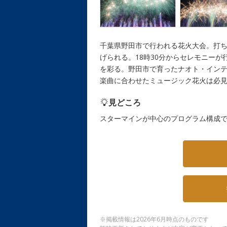
千葉県野田市で行われる花火大会。打ち
げられる。18時30分からセレモニー
を彩る。野田市で育ったナオト・インティ
楽曲に合わせたミュージック花火は必
見どころ
スターマインが中心のプログラム構成
※掲載情報は2026年6月時点のものです