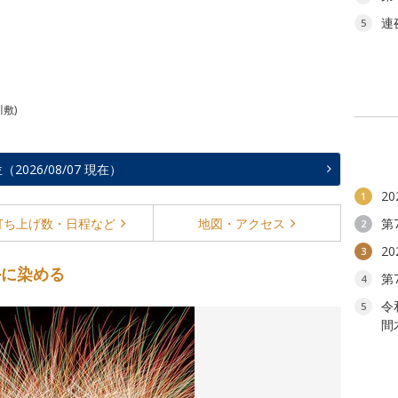
連
5
敷)
026/08/07 現在）
2
1
打ち上げ数・
日程など
地図・
アクセス
第
2
2
3
かに染める
第
4
令
5
間