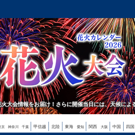
の花火大会情報をお届け！さらに開催当日には、天候によ
甲信越
北陸
東海
関西
中国
四国
東京
神奈川
千葉
愛知
大阪