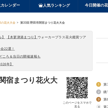
火カレンダー
今日開催の花
人気ランキング
県の花火大会
第33回 野田市関宿まつり花火大会
ル】
【木更津港まつり】
ウォーカープラス花火鑑賞ツア
会22選！
見どころ＆当日の開催速報も
026年】
市関宿まつり花火大
第
1
銚
2
第
3
このページをスマホで
見る
第
4