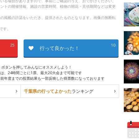
ている場合がありますので、事前にご確認のうえ、おでかけください。
ベントの開催情報、施設の営業時間、植物の開花・見頃期間などは変更
への掲載の許諾をいただき、提供されたものとなります。画像の無断転
です。
25
10
行って良かった！
、ボタンを押してみんなにオススメしよう！
は、24時間ごとに1票、最大20大会まで可能です
は前年度までの投票結果も一部反映した得票数になっております
千葉県の行ってよかった
ランキング