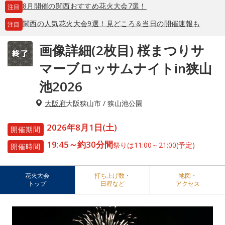
8月開催の関西おすすめ花火大会7選！
注目
関西の人気花火大会9選！見どころ＆当日の開催速報も
注目
画像詳細(2枚目) 桜まつりサ
マーブロッサムナイトin狭山
池2026
大阪府
大阪狭山市 / 狭山池公園
2026年8月1日(土)
開催期間
19:45～約30分間
祭りは11:00～21:00(予定)
開催時間
花火大会
打ち上げ数・
地図・
トップ
日程など
アクセス