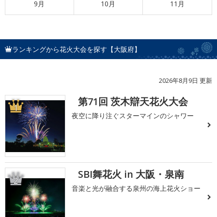
9月
10月
11月
ランキングから花火大会を探す【大阪府】
2026年8月9日 更新
第71回 茨木辯天花火大会
1
夜空に降り注ぐスターマインのシャワー
SBI舞花火 in 大阪・泉南
2
音楽と光が融合する泉州の海上花火ショー