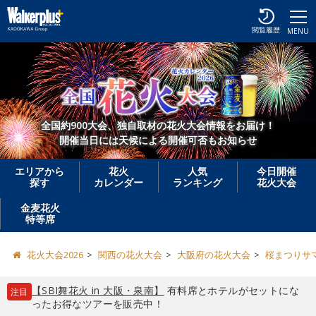
閲覧履歴
MENU
全国約900大会、独自取材の花火大会情報をお届け！
開催当日には天候による開催可否もお知らせ
エリアから
花火
人気
今日開催
探す
カレンダー
ランキング
花火大会
金麦花火
特等席
花火大会2026
関西の花火大会
大阪府の花火大会
桜まつりサマ
【SBI舞花火 in 大阪・泉南】
有料席とホテルがセットにな
注目
ったお得なツアーを販売中！