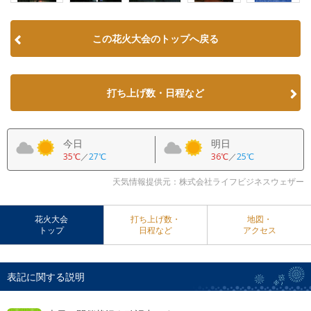
この花火大会のトップへ戻る
打ち上げ数・日程など
今日
明日
35℃
／
27℃
36℃
／
25℃
天気情報提供元：株式会社ライフビジネスウェザー
花火大会
打ち上げ数・
地図・
トップ
日程など
アクセス
表記に関する説明