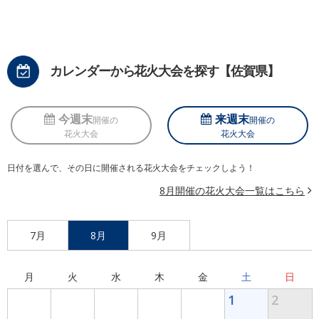
カレンダーから花火大会を探す【佐賀県】
今週末
来週末
開催の
開催の
花火大会
花火大会
日付を選んで、その日に開催される花火大会をチェックしよう！
8月開催の花火大会一覧はこちら
7月
8月
9月
月
火
水
木
金
土
日
1
2