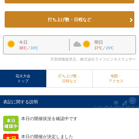
打ち上げ数・日程など
今日
明日
38℃
／
30℃
37℃
／
29℃
天気情報提供元：株式会社ライフビジネスウェザー
花火大会
打ち上げ数・
地図・
トップ
日程など
アクセス
表記に関する説明
本日の開催状況を確認中です
本日の開催が決定しました