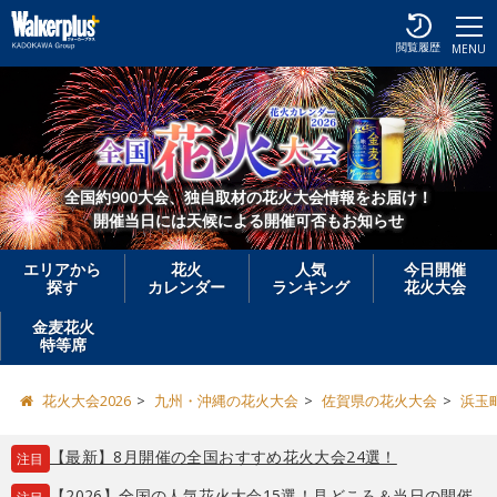
閲覧履歴
MENU
全国約900大会、独自取材の花火大会情報をお届け！
開催当日には天候による開催可否もお知らせ
エリアから
花火
人気
今日開催
探す
カレンダー
ランキング
花火大会
金麦花火
特等席
花火大会2026
九州・沖縄の花火大会
佐賀県の花火大会
浜玉
【最新】8月開催の全国おすすめ花火大会24選！
注目
【2026】全国の人気花火大会15選！見どころ＆当日の開催