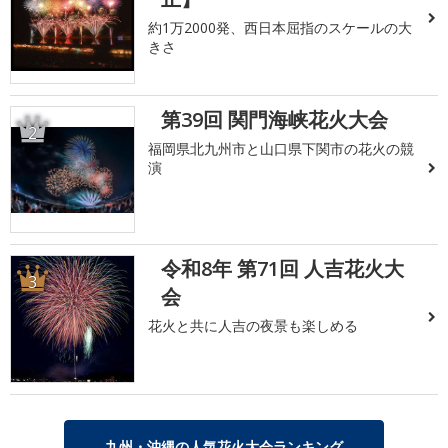
約1万2000発、西日本屈指のスケールの大
きさ
第39回 関門海峡花火大会
2
福岡県北九州市と山口県下関市の花火の競
演
令和8年 第71回 人吉花火大
3
会
花火と共に人吉の夜景も楽しめる
九州・沖縄の人気花火大会ランキング