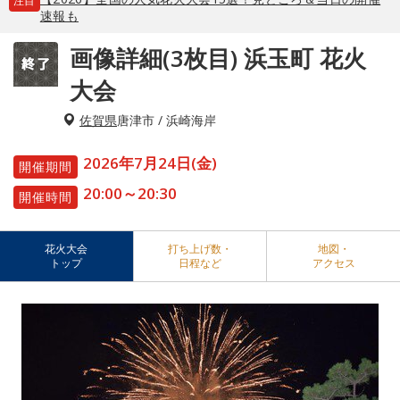
注目
速報も
画像詳細(3枚目) 浜玉町 花火
大会
佐賀県
唐津市 / 浜崎海岸
2026年7月24日(金)
開催期間
20:00～20:30
開催時間
花火大会
打ち上げ数・
地図・
トップ
日程など
アクセス