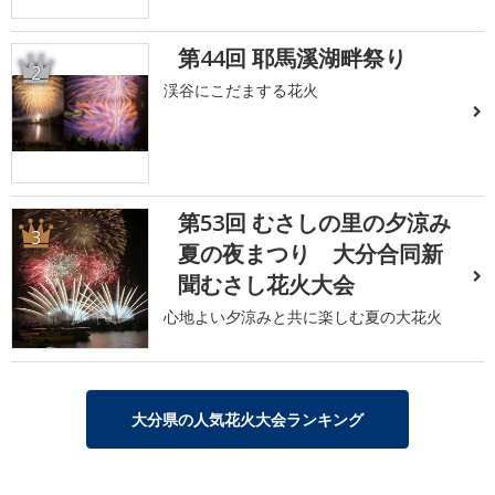
第44回 耶馬溪湖畔祭り
2
渓谷にこだまする花火
第53回 むさしの里の夕涼み
3
夏の夜まつり 大分合同新
聞むさし花火大会
心地よい夕涼みと共に楽しむ夏の大花火
大分県の人気花火大会ランキング