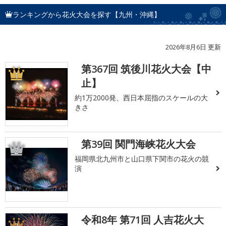
ランキングから花火大会を探す【九州・沖縄】
2026年8月6日 更新
第367回 筑後川花火大会【中
1
止】
約1万2000発、西日本屈指のスケールの大
きさ
第39回 関門海峡花火大会
2
福岡県北九州市と山口県下関市の花火の競
演
令和8年 第71回 人吉花火大