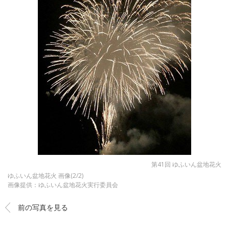
第41回 ゆふいん盆地花火
ゆふいん盆地花火 画像(2/2)
画像提供：ゆふいん盆地花火実行委員会
前の写真を見る