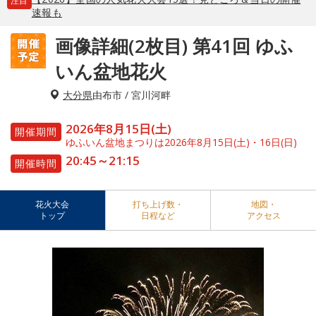
注目
速報も
画像詳細(2枚目) 第41回 ゆふ
いん盆地花火
大分県
由布市 / 宮川河畔
2026年8月15日(土)
開催期間
ゆふいん盆地まつりは2026年8月15日(土)・16日(日)
20:45～21:15
開催時間
花火大会
打ち上げ数・
地図・
トップ
日程など
アクセス