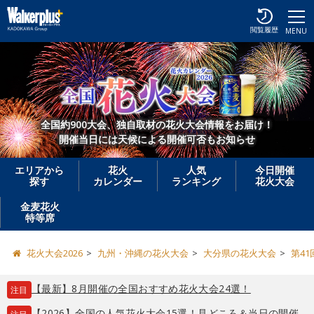
閲覧履歴
MENU
全国約900大会、独自取材の花火大会情報をお届け！
開催当日には天候による開催可否もお知らせ
エリアから
花火
人気
今日開催
探す
カレンダー
ランキング
花火大会
金麦花火
特等席
花火大会2026
九州・沖縄の花火大会
大分県の花火大会
第4
【最新】8月開催の全国おすすめ花火大会24選！
注目
【2026】全国の人気花火大会15選！見どころ＆当日の開催