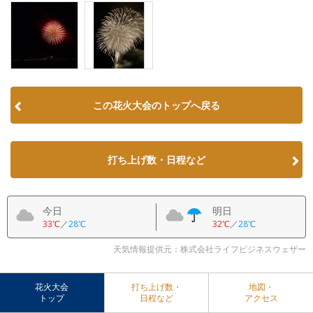
この花火大会のトップへ戻る
打ち上げ数・日程など
今日
明日
33℃
／
28℃
32℃
／
28℃
天気情報提供元：株式会社ライフビジネスウェザー
花火大会
打ち上げ数・
地図・
トップ
日程など
アクセス