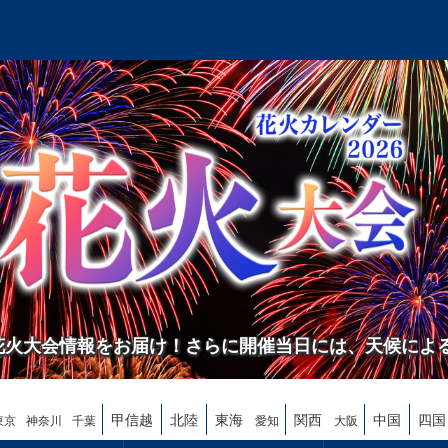
の花火大会情報をお届け！さらに開催当日には、天候によ
甲信越
北陸
東海
関西
中国
四国
東京
神奈川
千葉
愛知
大阪