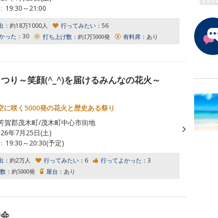
：
19:30～21:00
出：
約18万1000人
行ってみたい：
56
かった：
30
打ち上げ数：
約1万5000発
有料席：
あり
つり～笑顔(^_^)を届けるみんなの花火～
空に咲く5000発の花火と歴史ある祭り
芳賀郡茂木町/茂木町中心市街地
026年7月25日(土)
：
19:30～20:30(予定)
出：
約2万人
行ってみたい：
6
行ってよかった：
3
数：
約5000発
屋台：
あり
大会