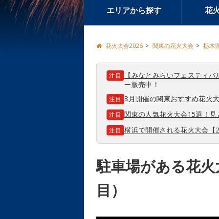
エリアから探す
花
花火大会2026
関東の花火大会
栃木
【みなとみらいフェスティバ
注目
ー販売中！
8月開催の関東おすすめ花火大
注目
関東の人気花火大会15選！
注目
横浜で開催される花火大会【2
注目
駐車場がある花火
目）