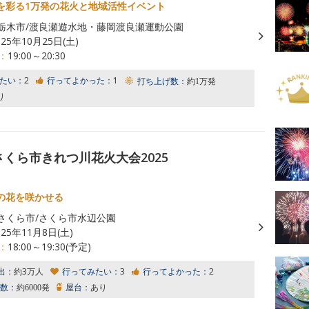
を彩る1万発の花火と地域活性イベント
栃木市/渡良瀬遊水地・藤岡渡良瀬運動公園
025年10月25日(土)
：
19:00～20:30
たい：
2
行ってよかった：
1
打ち上げ数：
約1万発
り
さくら市きれつ川花火大会2025
の花を咲かせる
さくら市/さくら市水辺公園
025年11月8日(土)
：
18:00～19:30(予定)
出：
約3万人
行ってみたい：
3
行ってよかった：
2
数：
約6000発
屋台：
あり