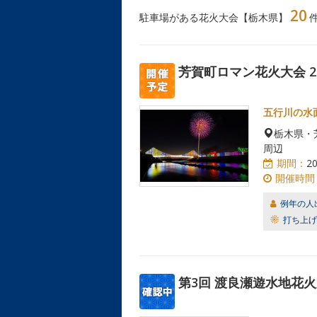
20
駐車場がある花火大会【栃木県】
芳賀町ロマン花火大会 20
五行川の水
栃木県・
周辺
期間：
2
開催時間
例年の人
打ち上げ
第3回 渡良瀬遊水地花