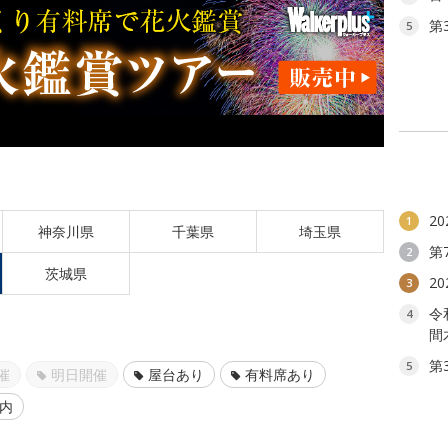
第
5
2
1
神奈川県
千葉県
埼玉県
第
2
茨城県
2
3
令
4
間
第
5
催
明日開催
屋台あり
有料席あり
以内