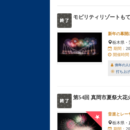
モビリティリゾートもてぎ N
新年の幕開
栃木県・
期間：
2
開催時間
例年の人
打ち上げ
第54回 真岡市夏祭大花
音楽とレー
栃木県・
期間：
2