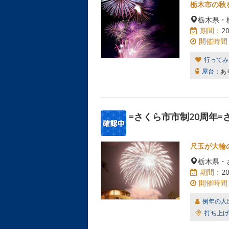
栃木市の秋
栃木県・
期間：
2
開催時間
行ってみ
屋台：
あ
=さくら市市制20周年=
尺玉が大輪
栃木県・
期間：
2
開催時間
例年の人
打ち上げ