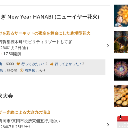
ew Year HANABI (ニューイヤー花火)
けを彩るサーキットの夜空を舞台にした劇場型花火
芳賀郡茂木町/モビリティリゾートもてぎ
026年1月2日(金)
：
17:30開演
出：
6000
行ってみたい：
2
行ってよかった：
2
数：
非公開
有料席：
あり
火大会
ザー光線による大迫力の演出
真岡市/真岡市役所東側五行川沿い
026年7月25日(土)