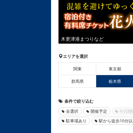
木更津港まつりなど
エリアを選択
関東
東京都
群馬県
栃木県
条件で絞り込む
全選択
開催予定
今日開
駐車場あり
駅から徒歩10分