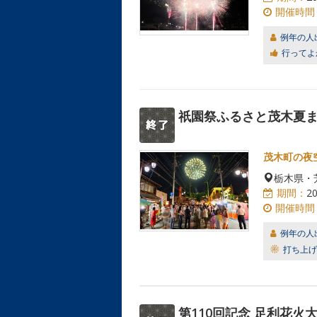
開催時間
例年の人
行ってよ
祇園祭ふるさと茂木夏ま
茂木町の夜
栃木県・
期間：
2
開催時間
例年の人
打ち上げ
第110回記念 足利花火