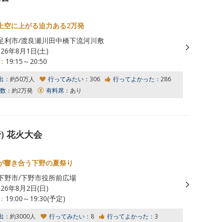
上空に上がる迫力ある2万発
足利市/渡良瀬川田中橋下流河川敷
026年8月1日(土)
：
19:15～20:50
出：
約50万人
行ってみたい：
306
行ってよかった：
286
数：
約2万発
有料席：
あり
野) 花火大会
が響き合う下野の夏祭り
下野市/下野市役所前広場
026年8月2日(日)
：
19:00～19:30(予定)
出：
約3000人
行ってみたい：
8
行ってよかった：
3