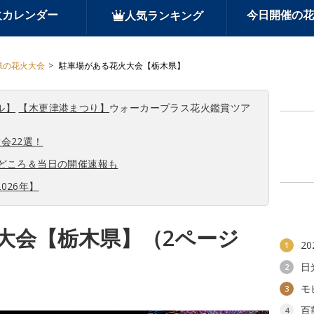
火カレンダー
今日開催の花
人気ランキング
県の花火大会
駐車場がある花火大会【栃木県】
ル】
【木更津港まつり】
ウォーカープラス花火鑑賞ツア
会22選！
見どころ＆当日の開催速報も
026年】
大会【栃木県】（2ページ
2
1
日
2
モ
3
百
4