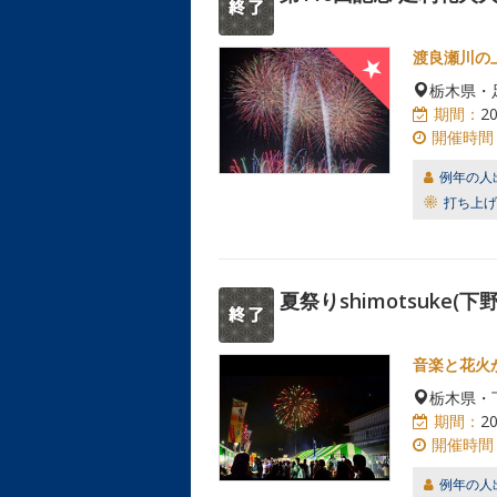
渡良瀬川の
栃木県・
期間：
2
開催時間
例年の人
打ち上げ
夏祭りshimotsuke(下
音楽と花火
栃木県・
期間：
2
開催時間
例年の人