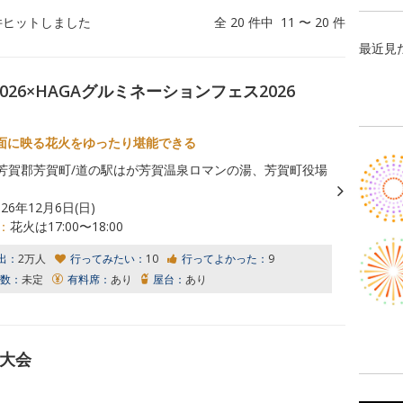
件ヒットしました
全 20 件中 11 〜 20 件
最近見
26×HAGAグルミネーションフェス2026
面に映る花火をゆったり堪能できる
芳賀郡芳賀町/道の駅はが芳賀温泉ロマンの湯、芳賀町役場
026年12月6日(日)
：
花火は17:00〜18:00
出：
2万人
行ってみたい：
10
行ってよかった：
9
数：
未定
有料席：
あり
屋台：
あり
火大会