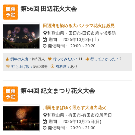
第56回 田辺花火大会
田辺湾を染める大パノラマ花火は必見
和歌山県・田辺市/田辺市扇ヶ浜堤防
期間：
2026年10月3日(土)
開催時間：
20:00～20:20
例年の人出：
約5万人
行ってみたい：
11
行ってよかった：
2
打ち上げ数：
約3500発
有料席：
あり
第44回 紀文まつり花火大会
川面をまばゆく照らす大迫力花火
和歌山県・有田市/有田市役所周辺
期間：
2026年10月25日(日)
開催時間：
20:20～21:00