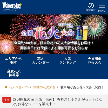
閲覧履歴
MENU
全国約900大会、独自取材の花火大会情報をお届け！
開催当日には天候による開催可否もお知らせ
エリアから
花火
人気
今日開催
探す
カレンダー
ランキング
花火大会
金麦花火
特等席
花火大会2026
関西の花火大会
駐車場がある花火大会【関西】
【SBI舞花火 in 大阪・泉南】
有料席とホテルがセットにな
注目
ったお得なツアーを販売中！