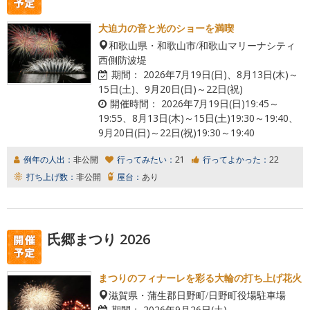
大迫力の音と光のショーを満喫
和歌山県・和歌山市/和歌山マリーナシティ
西側防波堤
期間：
2026年7月19日(日)、8月13日(木)～
15日(土)、9月20日(日)～22日(祝)
開催時間：
2026年7月19日(日)19:45～
19:55、8月13日(木)～15日(土)19:30～19:40、
9月20日(日)～22日(祝)19:30～19:40
例年の人出：
非公開
行ってみたい：
21
行ってよかった：
22
打ち上げ数：
非公開
屋台：
あり
氏郷まつり 2026
まつりのフィナーレを彩る大輪の打ち上げ花火
滋賀県・蒲生郡日野町/日野町役場駐車場
期間：
2026年9月26日(土)