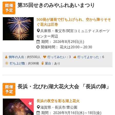
第35回せきのみやふれあいまつり
500発が連発で打ち上げられ、空から降りそそ
ぐ花火は圧巻
兵庫県・養父市/関宮コミュニティスポーツ
センター周辺
期間：
2026年8月29日(土)
開催時間：
花火は20:00～20:30
例年の人出：
約5500人
行ってみたい：
3
行ってよかった：
6
打ち上げ数：
約500発
屋台：
あり
長浜・北びわ湖大花火大会 「長浜の陣」
長浜の夜空を彩る湖上花火
滋賀県・長浜市/豊公園
期間：
2026年9月16日(水)～18日(金)