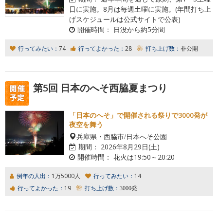
日に実施。8月は毎週土曜に実施。(年間打ち上
げスケジュールは公式サイトで公表)
開催時間：
日没から約5分間
行ってみたい：
74
行ってよかった：
28
打ち上げ数：
非公開
第5回 日本のへそ西脇夏まつり
「日本のへそ」で開催される祭りで3000発が
夜空を舞う
兵庫県・西脇市/日本へそ公園
期間：
2026年8月29日(土)
開催時間：
花火は19:50～20:20
例年の人出：
1万5000人
行ってみたい：
14
行ってよかった：
19
打ち上げ数：
3000発