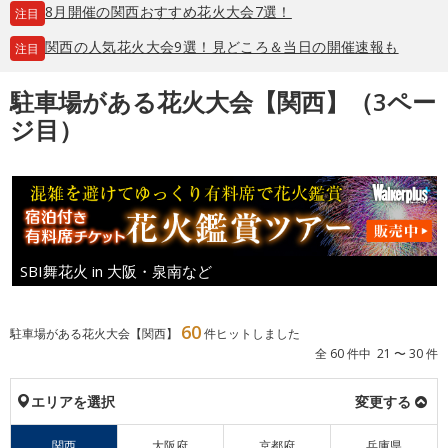
8月開催の関西おすすめ花火大会7選！
注目
関西の人気花火大会9選！見どころ＆当日の開催速報も
注目
駐車場がある花火大会【関西】（3ペー
ジ目）
SBI舞花火 in 大阪・泉南など
60
駐車場がある花火大会【関西】
件ヒットしました
全 60 件中 21 〜 30 件
エリアを選択
変更する
関西
大阪府
京都府
兵庫県