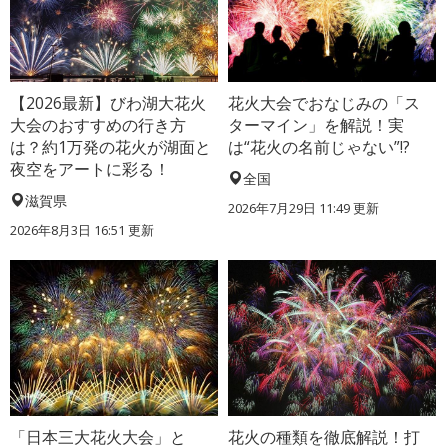
【2026最新】びわ湖大花火
花火大会でおなじみの「ス
大会のおすすめの行き方
ターマイン」を解説！実
は？約1万発の花火が湖面と
は“花火の名前じゃない”!?
夜空をアートに彩る！
全国
滋賀県
2026年7月29日 11:49 更新
2026年8月3日 16:51 更新
「日本三大花火大会」と
花火の種類を徹底解説！打