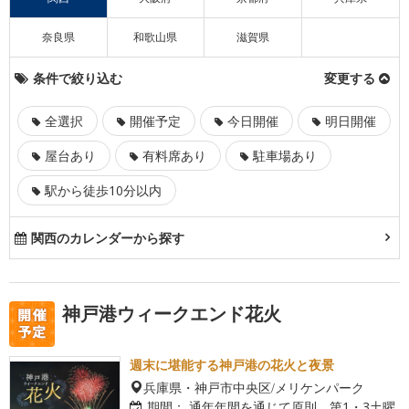
奈良県
和歌山県
滋賀県
条件で絞り込む
変更する
全選択
開催予定
今日開催
明日開催
屋台あり
有料席あり
駐車場あり
駅から徒歩10分以内
関西のカレンダーから探す
神戸港ウィークエンド花火
週末に堪能する神戸港の花火と夜景
兵庫県・神戸市中央区/メリケンパーク
期間：
通年年間を通じて原則、第1・3土曜