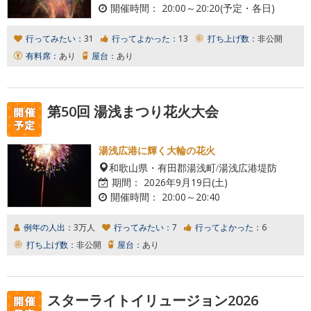
開催時間：
20:00～20:20(予定・各日)
行ってみたい：
31
行ってよかった：
13
打ち上げ数：
非公開
有料席：
あり
屋台：
あり
第50回 湯浅まつり花火大会
湯浅広港に輝く大輪の花火
和歌山県・有田郡湯浅町/湯浅広港堤防
期間：
2026年9月19日(土)
開催時間：
20:00～20:40
例年の人出：
3万人
行ってみたい：
7
行ってよかった：
6
打ち上げ数：
非公開
屋台：
あり
スターライトイリュージョン2026