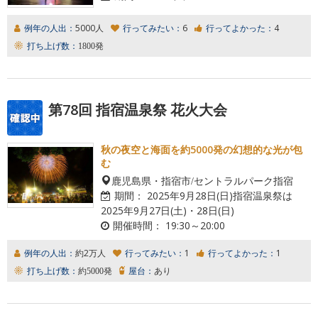
例年の人出：
5000人
行ってみたい：
6
行ってよかった：
4
打ち上げ数：
1800発
第78回 指宿温泉祭 花火大会
秋の夜空と海面を約5000発の幻想的な光が包
む
鹿児島県・指宿市/セントラルパーク指宿
期間：
2025年9月28日(日)指宿温泉祭は
2025年9月27日(土)・28日(日)
開催時間：
19:30～20:00
例年の人出：
約2万人
行ってみたい：
1
行ってよかった：
1
打ち上げ数：
約5000発
屋台：
あり