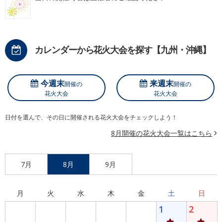
カレンダーから花火大会を探す【九州・沖縄】
今週末
来週末
開催の
開催の
花火大会
花火大会
日付を選んで、その日に開催される花火大会をチェックしよう！
8月開催の花火大会一覧はこちら
7月
8月
9月
月
火
水
木
金
土
日
1
2