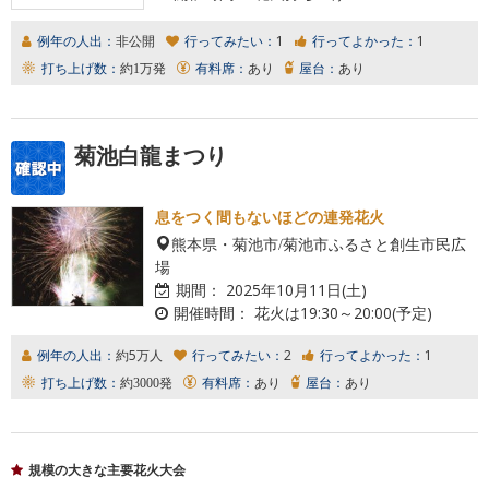
例年の人出：
非公開
行ってみたい：
1
行ってよかった：
1
打ち上げ数：
約1万発
有料席：
あり
屋台：
あり
菊池白龍まつり
息をつく間もないほどの連発花火
熊本県・菊池市/菊池市ふるさと創生市民広
場
期間：
2025年10月11日(土)
開催時間：
花火は19:30～20:00(予定)
例年の人出：
約5万人
行ってみたい：
2
行ってよかった：
1
打ち上げ数：
約3000発
有料席：
あり
屋台：
あり
規模の大きな主要花火大会