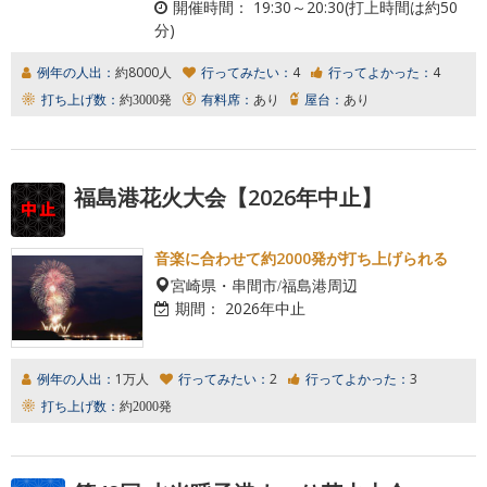
開催時間：
19:30～20:30(打上時間は約50
分)
例年の人出：
約8000人
行ってみたい：
4
行ってよかった：
4
打ち上げ数：
約3000発
有料席：
あり
屋台：
あり
福島港花火大会【2026年中止】
音楽に合わせて約2000発が打ち上げられる
宮崎県・串間市/福島港周辺
期間：
2026年中止
例年の人出：
1万人
行ってみたい：
2
行ってよかった：
3
打ち上げ数：
約2000発