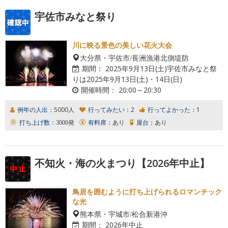
宇佐市みなと祭り
川に映る景色の美しい花火大会
大分県・宇佐市/長洲漁港北側堤防
期間：
2025年9月13日(土)宇佐市みなと祭
りは2025年9月13日(土)・14日(日)
開催時間：
20:00～20:30
例年の人出：
5000人
行ってみたい：
2
行ってよかった：
1
打ち上げ数：
3000発
有料席：
あり
屋台：
あり
不知火・海の火まつり【2026年中止】
鳥居を囲むように打ち上げられるロマンチック
な光
熊本県・宇城市/松合新港沖
期間：
2026年中止