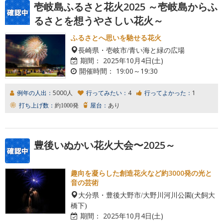
壱岐島ふるさと花火2025 ～壱岐島からふ
るさとを想うやさしい花火～
ふるさとへ思いを馳せる花火
長崎県・壱岐市/青い海と緑の広場
期間：
2025年10月4日(土)
開催時間：
19:00～19:30
例年の人出：
5000人
行ってみたい：
4
行ってよかった：
1
打ち上げ数：
約1000発
屋台：
あり
豊後いぬかい花火大会〜2025～
趣向を凝らした創造花火など約3000発の光と
音の芸術
大分県・豊後大野市/大野川河川公園(犬飼大
橋下)
期間：
2025年10月4日(土)