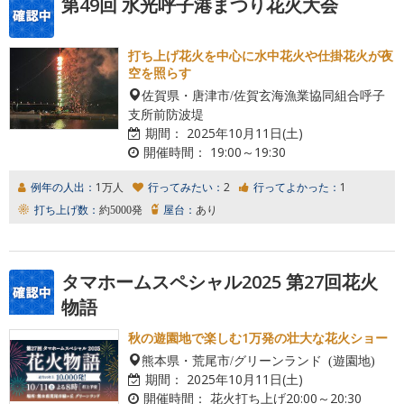
第49回 水光呼子港まつり花火大会
打ち上げ花火を中心に水中花火や仕掛花火が夜
空を照らす
佐賀県・唐津市/佐賀玄海漁業協同組合呼子
支所前防波堤
期間：
2025年10月11日(土)
開催時間：
19:00～19:30
例年の人出：
1万人
行ってみたい：
2
行ってよかった：
1
打ち上げ数：
約5000発
屋台：
あり
タマホームスペシャル2025 第27回花火
物語
秋の遊園地で楽しむ1万発の壮大な花火ショー
熊本県・荒尾市/グリーンランド (遊園地)
期間：
2025年10月11日(土)
開催時間：
花火打ち上げ20:00～20:30