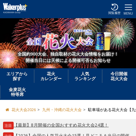
閲覧履歴
MENU
全国約900大会、独自取材の花火大会情報をお届け！
開催当日には天候による開催可否もお知らせ
エリアから
花火
人気
今日開催
探す
カレンダー
ランキング
花火大会
金麦花火
特等席
花火大会2026
九州・沖縄の花火大会
駐車場がある花火大会【九
【最新】8月開催の全国おすすめ花火大会24選！
注目
【2026】全国の人気花火大会15選！見どころ＆当日の開催