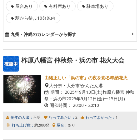
屋台あり
有料席あり
駐車場あり
駅から徒歩10分以内
九州・沖縄のカレンダーから探す
柞原八幡宮 仲秋祭・浜の市 花火大会
由緒正しい「浜の市」の夜を彩る奉納花火
大分県・大分市/かんたん港
期間：
2025年9月13日(土)柞原八幡宮 仲秋
祭・浜の市2025年9月12日(金)〜15日(月)
開催時間：
20:00～20:10
例年の人出：
不明
行ってみたい：
2
行ってよかった：
1
打ち上げ数：
約2000発
屋台：
あり