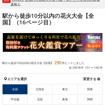
注目
速報も
駅から徒歩10分以内の花火大会【全
国】（16ページ目）
290
駅から徒歩10分以内の花火大会【全国】
件ヒットしました
全 290 件中 151 〜 160 件
エリアを選択
変更する
全国
北海道
東北
関東
甲信越
北陸
東海
関西