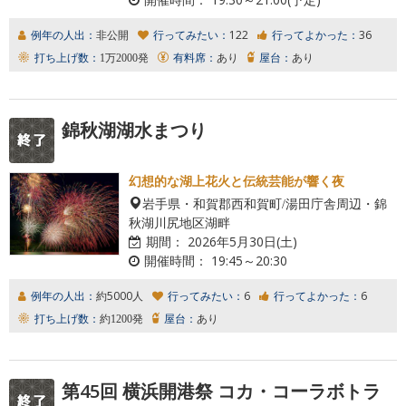
例年の人出：
非公開
行ってみたい：
122
行ってよかった：
36
打ち上げ数：
1万2000発
有料席：
あり
屋台：
あり
錦秋湖湖水まつり
幻想的な湖上花火と伝統芸能が響く夜
岩手県・和賀郡西和賀町/湯田庁舎周辺・錦
秋湖川尻地区湖畔
期間：
2026年5月30日(土)
開催時間：
19:45～20:30
例年の人出：
約5000人
行ってみたい：
6
行ってよかった：
6
打ち上げ数：
約1200発
屋台：
あり
第45回 横浜開港祭 コカ・コーラボトラ