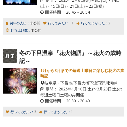
期間：
2026年2月6日(金)～8日(日)・14日
(土)・15日(日)・21日(土)～23日(祝)
開催時間：
20:45～20:54
例年の人出：
非公開
行ってみたい：
1
行ってよかった：
2
打ち上げ数：
非公開
冬の下呂温泉『花火物語』～花火の歳時
記～
1月から3月までの毎週土曜日に楽しむ花火の歳
時記
岐阜県・下呂市/下呂大橋下流飛騨川河畔
期間：
2026年1月10日(土)〜3月28日(土)の
毎週土曜日土曜のみ開催
開催時間：
20:30～20:40
行ってみたい：
3
行ってよかった：
1