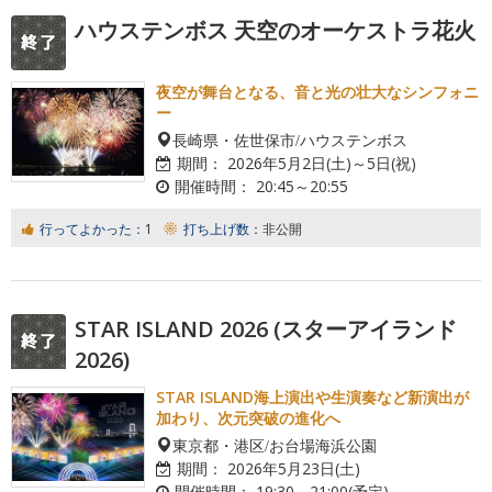
ハウステンボス 天空のオーケストラ花火
夜空が舞台となる、音と光の壮大なシンフォニ
ー
長崎県・佐世保市/ハウステンボス
期間：
2026年5月2日(土)～5日(祝)
開催時間：
20:45～20:55
行ってよかった：
1
打ち上げ数：
非公開
STAR ISLAND 2026 (スターアイランド
2026)
STAR ISLAND海上演出や生演奏など新演出が
加わり、次元突破の進化へ
東京都・港区/お台場海浜公園
期間：
2026年5月23日(土)
開催時間：
19:30～21:00(予定)