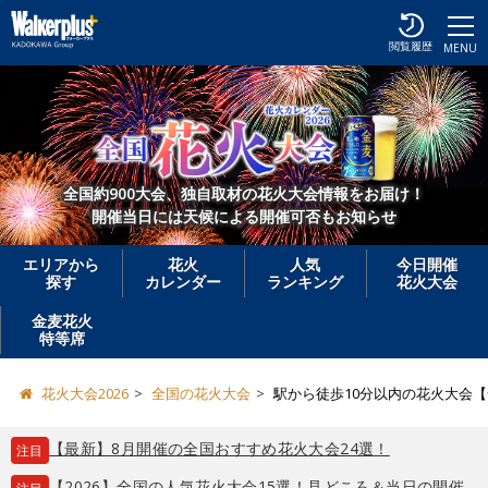
閲覧履歴
MENU
全国約900大会、独自取材の花火大会情報をお届け！
開催当日には天候による開催可否もお知らせ
エリアから
花火
人気
今日開催
探す
カレンダー
ランキング
花火大会
金麦花火
特等席
花火大会2026
全国の花火大会
駅から徒歩10分以内の花火大会
【最新】8月開催の全国おすすめ花火大会24選！
注目
【2026】全国の人気花火大会15選！見どころ＆当日の開催