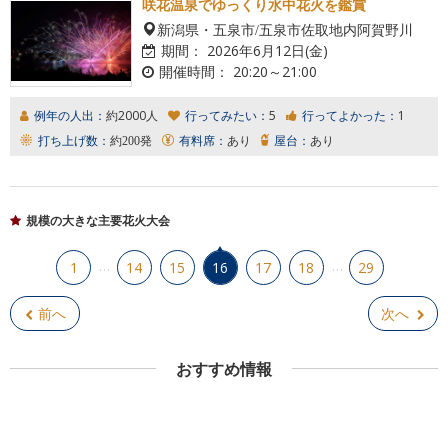
咲花温泉でゆっくり水中花火を鑑賞
新潟県・五泉市/五泉市佐取地内阿賀野川
期間：
2026年6月12日(金)
開催時間：
20:20～21:00
例年の人出：
約2000人
行ってみたい：
5
行ってよかった：
1
打ち上げ数：
約200発
有料席：
あり
屋台：
あり
規模の大きな主要花火大会
…
…
1
14
15
16
17
18
29
前へ
次へ
おすすめ情報