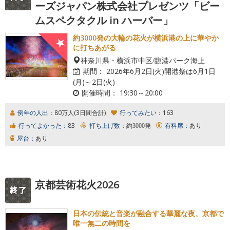
ーズジャパン株式会社プレゼンツ「ビー
ムスペクタクル in ハーバー」
約3000発の大輪の花火が横浜港の上に華やか
に打ちあがる
神奈川県・横浜市中区/臨港パーク海上
期間：
2026年6月2日(火)開港祭は6月1日
(月)～2日(火)
開催時間：
19:30～20:00
例年の人出：
80万人(3日間合計)
行ってみたい：
163
行ってよかった：
83
打ち上げ数：
約3000発
有料席：
あり
屋台：
あり
京都芸術花火2026
日本の伝統と音楽が融合する華麗な夜、京都で
唯一無二の時間を