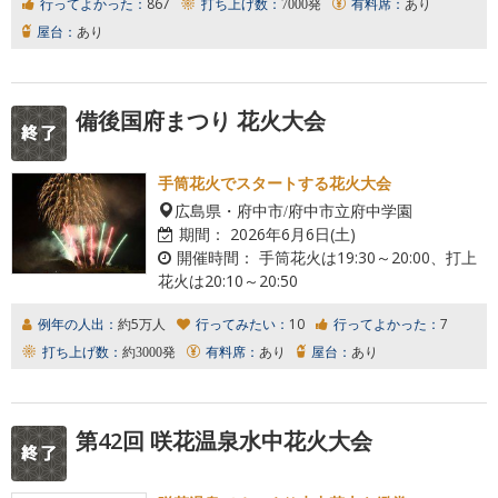
行ってよかった：
867
打ち上げ数：
7000発
有料席：
あり
屋台：
あり
備後国府まつり 花火大会
手筒花火でスタートする花火大会
広島県・府中市/府中市立府中学園
期間：
2026年6月6日(土)
開催時間：
手筒花火は19:30～20:00、打上
花火は20:10～20:50
例年の人出：
約5万人
行ってみたい：
10
行ってよかった：
7
打ち上げ数：
約3000発
有料席：
あり
屋台：
あり
第42回 咲花温泉水中花火大会