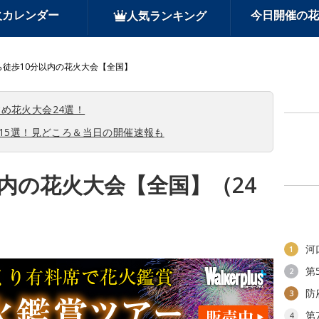
火カレンダー
今日開催の花
人気ランキング
ら徒歩10分以内の花火大会【全国】
め花火大会24選！
会15選！見どころ＆当日の開催速報も
内の花火大会【全国】（24
河
1
第
2
防
3
第
4