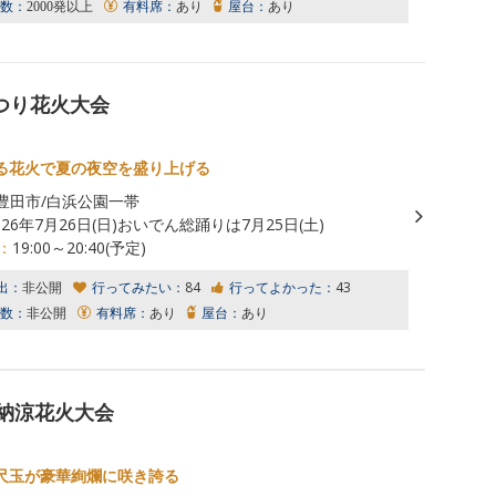
数：
2000発以上
有料席：
あり
屋台：
あり
まつり花火大会
る花火で夏の夜空を盛り上げる
豊田市/白浜公園一帯
026年7月26日(日)おいでん総踊りは7月25日(土)
：
19:00～20:40(予定)
出：
非公開
行ってみたい：
84
行ってよかった：
43
数：
非公開
有料席：
あり
屋台：
あり
り納涼花火大会
尺玉が豪華絢爛に咲き誇る