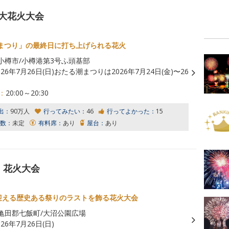
 大花火大会
まつり」の最終日に打ち上げられる花火
小樽市/小樽港第3号ふ頭基部
026年7月26日(日)おたる潮まつりは2026年7月24日(金)〜26
：
20:00～20:30
出：
90万人
行ってみたい：
46
行ってよかった：
15
数：
未定
有料席：
あり
屋台：
あり
り 花火大会
を迎える歴史ある祭りのラストを飾る花火大会
亀田郡七飯町/大沼公園広場
026年7月26日(日)