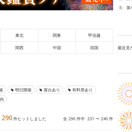
第
5
東北
関東
甲信越
関西
中国
四国
最近見
催
明日開催
屋台あり
有料席あり
以内
290
】
件ヒットしました
全 290 件中 231 〜 240 件