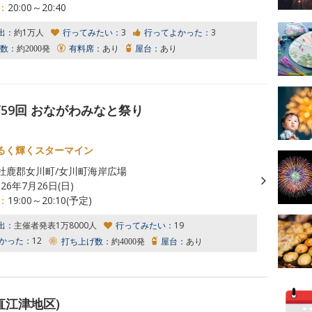
：
20:00～20:40
出：
約1万人
行ってみたい：
3
行ってよかった：
3
数：
約2000発
有料席：
あり
屋台：
あり
第59回 おながわみなと祭り
るく輝くスターマイン
牡鹿郡女川町/女川町海岸広場
026年7月26日(日)
：
19:00～20:10(予定)
出：
主催者発表1万8000人
行ってみたい：
19
かった：
12
打ち上げ数：
約4000発
屋台：
あり
直江津地区)