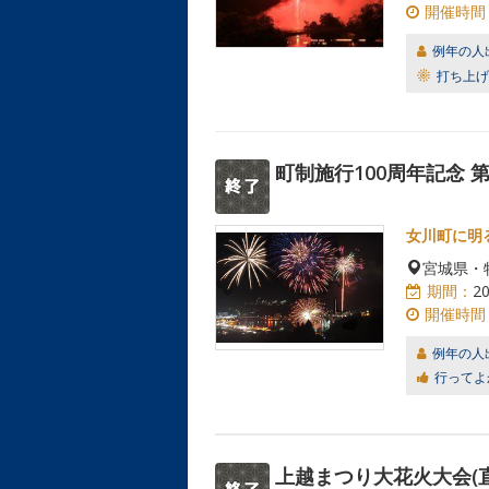
開催時間
例年の人
打ち上げ
町制施行100周年記念 
女川町に明
宮城県・
期間：
2
開催時間
例年の人
行ってよ
上越まつり大花火大会(