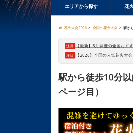
エリアから探す
花
花火大会2026
全国の花火大会
駅か
【最新】8月開催の全国おすす
注目
【2026】全国の人気花火大
注目
駅から徒歩10分以
ページ目）