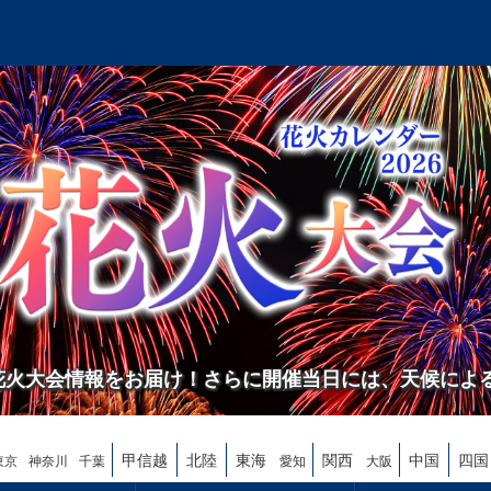
の花火大会情報をお届け！さらに開催当日には、天候によ
甲信越
北陸
東海
関西
中国
四国
東京
神奈川
千葉
愛知
大阪