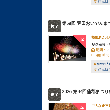
打ち上げ
第58回 豊田おいでん
熱気あふれ
愛知県・
期間：
2
開催時間
例年の人
打ち上げ
2026 第44回蒲郡まつ
巨大な正三