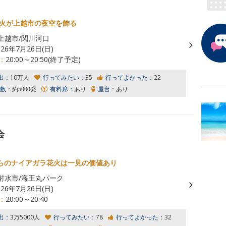
花火が上越市の夜空を飾る
上越市/関川河口
026年7月26日(日)
：
20:00～20:50(終了予定)
出：
10万人
行ってみたい：
35
行ってよかった：
22
数：
約5000発
有料席：
あり
屋台：
あり
会
らのナイアガラ花火は一見の価値あり
射水市/海王丸パーク
026年7月26日(日)
：
20:00～20:40
出：
3万5000人
行ってみたい：
78
行ってよかった：
32