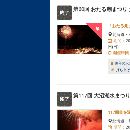
第60回 おたる潮まつり
「おたる潮
北海道・
期間：
2
日(日)
開催時間
例年の人
打ち上げ
第117回 大沼湖水まつ
117回目
北海道・
期間：
2