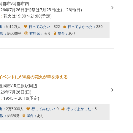
蒲郡市/蒲郡市内
026年7月26日(日)祭は7月25日(土)、26日(日)
：
花火は19:30〜21:00(予定)
出：
約12万人
行ってみたい：
322
行ってよかった：
280
数：
約5000発
有料席：
あり
屋台：
あり
イベントに630発の花火が華を添える
豊岡市/JR江原駅周辺
026年7月26日(日)
：
19:45～20:10(予定)
出：
2万5000人
行ってみたい：
9
行ってよかった：
5
数：
約630発
屋台：
あり