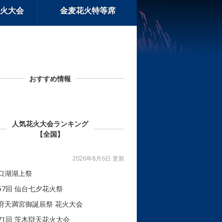
火大会
金麦花火特等席
おすすめ情報
人気花火大会ランキング
【全国】
2026年8月6日 更新
口湖湖上祭
57回 仙台七夕花火祭
府天満宮御誕辰祭 花火大会
71回 茨木辯天花火大会