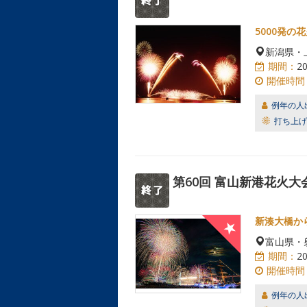
5000発の
新潟県・
期間：
2
開催時間
例年の人
打ち上げ
第60回 富山新港花火大
新湊大橋か
富山県・
期間：
2
開催時間
例年の人