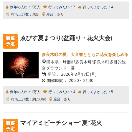
例年の人出：
2万人
行ってみたい：
7
行ってよかった：
4
打ち上げ数：
未定
屋台：
あり
ゑびす夏まつり(盆踊り・花火大会)
多良木町の夏、大音響とともに花火を楽しめる
熊本県・球磨郡多良木町/多良木町多目的総
合グラウンド一帯
期間：
2026年8月17日(月)
開催時間：
20:30～21:30
例年の人出：
1万人
行ってみたい：
4
行ってよかった：
5
打ち上げ数：
約2000発
屋台：
あり
マイアミビーチショー"夏"花火