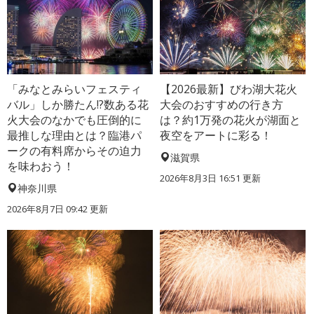
「みなとみらいフェスティ
【2026最新】びわ湖大花火
バル」しか勝たん!?数ある花
大会のおすすめの行き方
火大会のなかでも圧倒的に
は？約1万発の花火が湖面と
最推しな理由とは？臨港パ
夜空をアートに彩る！
ークの有料席からその迫力
滋賀県
を味わおう！
2026年8月3日 16:51 更新
神奈川県
2026年8月7日 09:42 更新