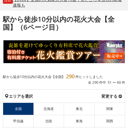
注目
速報も
駅から徒歩10分以内の花火大会【全
国】（6ページ目）
290
駅から徒歩10分以内の花火大会【全国】
件ヒットしました
全 290 件中 51 〜 60 件
エリアを選択
変更する
全国
北海道
東北
関東
甲信越
北陸
東海
関西