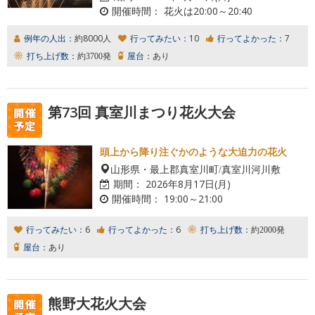
開催時間：
花火は20:00～20:40
例年の人出：
約8000人
行ってみたい：
10
行ってよかった：
7
打ち上げ数：
約3700発
屋台：
あり
第73回 真室川まつり花火大会
頭上から降り注ぐかのような大迫力の花火
山形県・最上郡真室川町/真室川河川敷
期間：
2026年8月17日(月)
開催時間：
19:00～21:00
行ってみたい：
6
行ってよかった：
6
打ち上げ数：
約2000発
屋台：
あり
熊野大花火大会