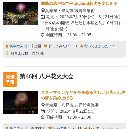
城崎の温泉街で平日は毎日花火を楽しめる
兵庫県・豊岡市/城崎温泉街
期間：
2026年7月30日(木)～8月21日(金）
平日のみの開催 ※ただし水曜と8月10日(月)～
14日(金)は除く
開催時間：
21:00～21:05
例年の人出：
非公開
行ってみたい：
13
行ってよかった：
2
打ち上げ数：
約200発
第46回 八戸花火大会
スターマインなど夜空を彩る美しい花火が八戸
の海を染め上げる
青森県・八戸市/八戸館鼻漁港
期間：
2026年8月22日(土)
開催時間：
19:00～21:00
例年の人出：
約7000人
行ってみたい：
11
行ってよかった：
7