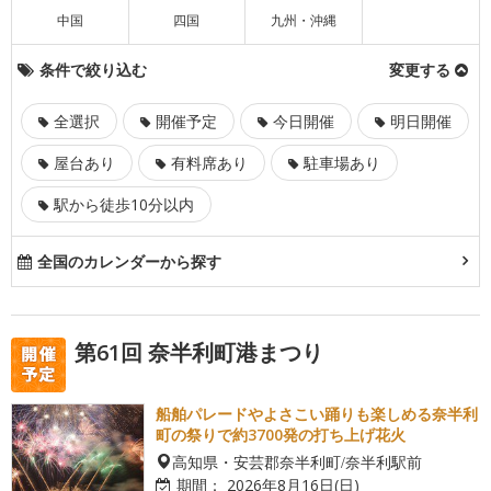
中国
四国
九州・沖縄
条件で絞り込む
変更する
全選択
開催予定
今日開催
明日開催
屋台あり
有料席あり
駐車場あり
駅から徒歩10分以内
全国のカレンダーから探す
第61回 奈半利町港まつり
船舶パレードやよさこい踊りも楽しめる奈半利
町の祭りで約3700発の打ち上げ花火
高知県・安芸郡奈半利町/奈半利駅前
期間：
2026年8月16日(日)