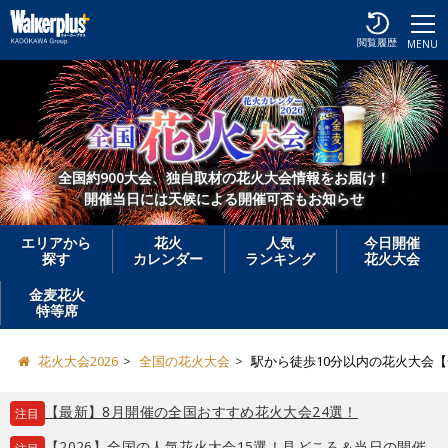
閲覧履歴
MENU
全国約900大会、独自取材の花火大会情報をお届け！
開催当日には天候による開催可否もお知らせ
エリアから
花火
人気
今日開催
探す
カレンダー
ランキング
花火大会
金麦花火
特等席
花火大会2026
全国の花火大会
駅から徒歩10分以内の花火大会
【最新】8月開催の全国おすすめ花火大会24選！
注目
【2026】全国の人気花火大会15選！見どころ＆当日の開催