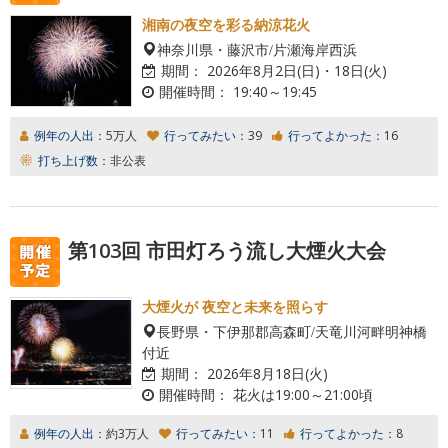
湘南の夜空を彩る納涼花火
神奈川県・藤沢市/片瀬海岸西浜
期間：
2026年8月2日(日)・18日(火)
開催時間：
19:40～19:45
例年の人出：
5万人
行ってみたい：
39
行ってよかった：
16
打ち上げ数：
非公表
第103回 市田灯ろう流し大煙火大会
大煙火が 夜空と未来を照らす
長野県・下伊那郡高森町/天竜川河畔明神橋
付近
期間：
2026年8月18日(火)
開催時間：
花火は19:00～21:00頃
例年の人出：
約3万人
行ってみたい：
11
行ってよかった：
8