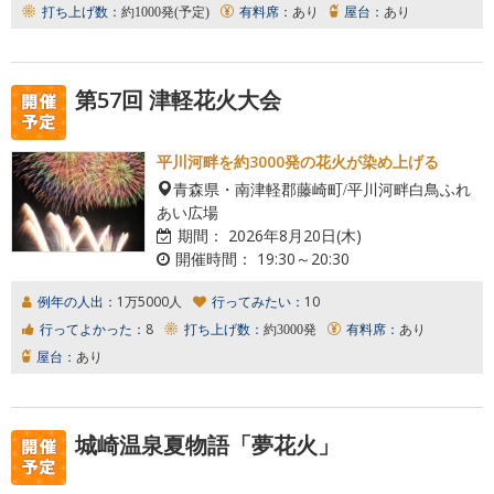
打ち上げ数：
約1000発(予定)
有料席：
あり
屋台：
あり
第57回 津軽花火大会
平川河畔を約3000発の花火が染め上げる
青森県・南津軽郡藤崎町/平川河畔白鳥ふれ
あい広場
期間：
2026年8月20日(木)
開催時間：
19:30～20:30
例年の人出：
1万5000人
行ってみたい：
10
行ってよかった：
8
打ち上げ数：
約3000発
有料席：
あり
屋台：
あり
城崎温泉夏物語「夢花火」