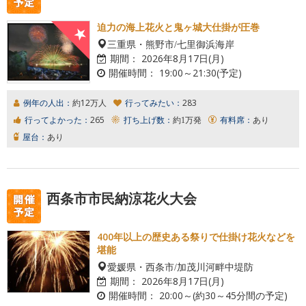
迫力の海上花火と鬼ヶ城大仕掛が圧巻
三重県・熊野市/七里御浜海岸
期間：
2026年8月17日(月)
開催時間：
19:00～21:30(予定)
例年の人出：
約12万人
行ってみたい：
283
行ってよかった：
265
打ち上げ数：
約1万発
有料席：
あり
屋台：
あり
西条市市民納涼花火大会
400年以上の歴史ある祭りで仕掛け花火などを
堪能
愛媛県・西条市/加茂川河畔中堤防
期間：
2026年8月17日(月)
開催時間：
20:00～(約30～45分間の予定)